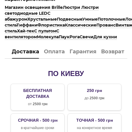
Магазин освещения Brille
Люстри
Люстри
светодиодные LED
С
абажуром
Хрустальные
Подвесные
Умные
Потолочные
Ло
стиль
Тиффани
Флористика
Классические
Прованс
Винта
стиль
Хай-тек
С пультом
С
вентилятором
Молекула
Паук
Рога
Свечи
Для кухни
Доставка
Оплата
Гарантия
Возврат
ПО КИЕВУ
БЕСПЛАТНАЯ
250 грн
ДОСТАВКА
до
2500 грн
от
2500 грн
СРОЧНАЯ - 500 грн
ТОЧНАЯ - 500 грн
в кратчайшие сроки
на конкретное время