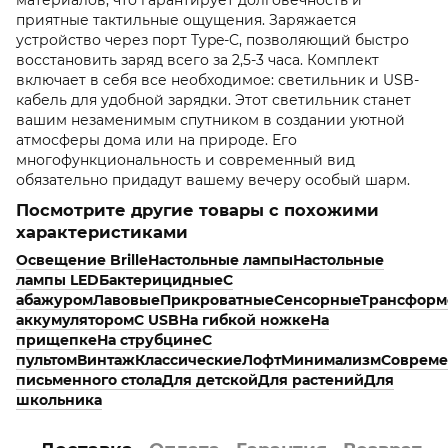
приятные тактильные ощущения. Заряжается
устройство через порт Type-C, позволяющий быстро
восстановить заряд всего за 2,5-3 часа. Комплект
включает в себя все необходимое: светильник и USB-
кабель для удобной зарядки. Этот светильник станет
вашим незаменимым спутником в создании уютной
атмосферы дома или на природе. Его
многофункциональность и современный вид
обязательно придадут вашему вечеру особый шарм.
Посмотрите другие товары с похожими
характеристиками
Освещение Brille
Настольные лампы
Настольные
лампы LED
Бактерицидные
С
абажуром
Лавовые
Прикроватные
Сенсорные
Трансформ
аккумулятором
С USB
На гибкой ножке
На
прищепке
На струбцине
С
пультом
Винтаж
Классические
Лофт
Минимализм
Соврем
письменного стола
Для детской
Для растений
Для
школьника