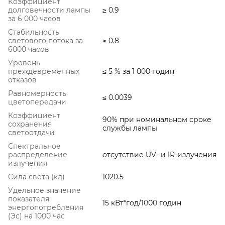
Коэффициент
долговечности лампы
≥ 0.9
за 6 000 часов
Стабильность
светового потока за
≥ 0.8
6000 часов
Уровень
преждевременных
≤ 5 % за 1 000 годин
отказов
Равномерность
≤ 0.0039
цветопередачи
Коэффициент
90% при номинальном сроке
сохранения
службы лампы
светоотдачи
Спектральное
распределение
отсутствие UV- и IR-излучения
излучения
Сила света (кд)
1020.5
Удельное значение
показателя
15 кВт*год/1000 годин
энергопотребления
(Эс) на 1000 час