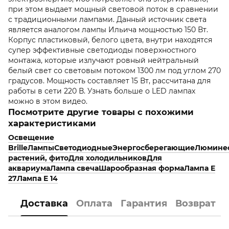
при этом выдает мощный световой поток в сравнении
с традиционными лампами. Данный источник света
является аналогом лампы Ильича мощностью 150 Вт.
Корпус пластиковый, белого цвета, внутри находятся
супер эффективные светодиоды поверхностного
монтажа, которые излучают ровный нейтральный
белый свет со световым потоком 1300 лм под углом 270
градусов. Мощность составляет 15 Вт, рассчитана для
работы в сети 220 В. Узнать больше о LED лампах
можно в этом видео.
Посмотрите другие товары с похожими
характеристиками
Освещение
Brille
Лампы
Светодиодные
Энергосберегающие
Люмине
растений, фито
Для холодильников
Для
аквариума
Лампа свеча
Шарообразная форма
Лампа E
27
Лампа E 14
Доставка
Оплата
Гарантия
Возврат