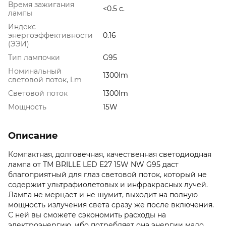
Время зажигания
<0.5 с.
лампы
Индекс
энергоэффективности
0.16
(ЭЭИ)
Тип лампочки
G95
Номинальный
1300lm
световой поток, Lm
Световой поток
1300lm
Мощность
15W
Описание
Компактная, долговечная, качественная светодиодная
лампа от ТМ BRILLE LED E27 15W NW G95 даст
благоприятный для глаз световой поток, который не
содержит ультрафиолетовых и инфракрасных лучей.
Лампа не мерцает и не шумит, выходит на полную
мощность излучения света сразу же после включения.
С ней вы сможете сэкономить расходы на
электроэнергию, ибо потребляет она энергии мало,