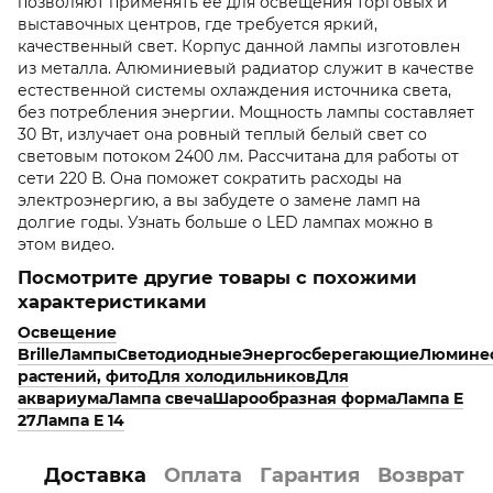
позволяют применять ее для освещения торговых и
выставочных центров, где требуется яркий,
качественный свет. Корпус данной лампы изготовлен
из металла. Алюминиевый радиатор служит в качестве
естественной системы охлаждения источника света,
без потребления энергии. Мощность лампы составляет
30 Вт, излучает она ровный теплый белый свет со
световым потоком 2400 лм. Рассчитана для работы от
сети 220 В. Она поможет сократить расходы на
электроэнергию, а вы забудете о замене ламп на
долгие годы. Узнать больше о LED лампах можно в
этом видео.
Посмотрите другие товары с похожими
характеристиками
Освещение
Brille
Лампы
Светодиодные
Энергосберегающие
Люмине
растений, фито
Для холодильников
Для
аквариума
Лампа свеча
Шарообразная форма
Лампа E
27
Лампа E 14
Доставка
Оплата
Гарантия
Возврат