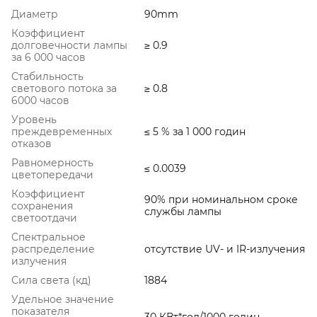
Диаметр
90mm
Коэффициент
долговечности лампы
≥ 0.9
за 6 000 часов
Стабильность
светового потока за
≥ 0.8
6000 часов
Уровень
преждевременных
≤ 5 % за 1 000 годин
отказов
Равномерность
≤ 0.0039
цветопередачи
Коэффициент
90% при номинальном сроке
сохранения
службы лампы
светоотдачи
Спектральное
распределение
отсутствие UV- и IR-излучения
излучения
Сила света (кд)
1884
Удельное значение
показателя
30 КВт*год/1000 годин