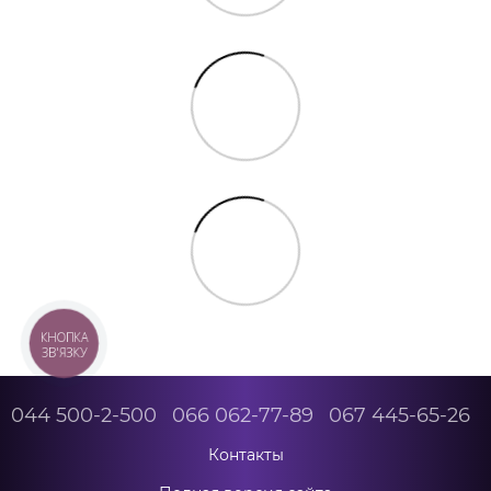
КНОПКА
ЗВ'ЯЗКУ
044 500-2-500
066 062-77-89
067 445-65-26
Контакты