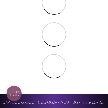
КНОПКА
ЗВ'ЯЗКУ
044 500-2-500
066 062-77-89
067 445-65-26