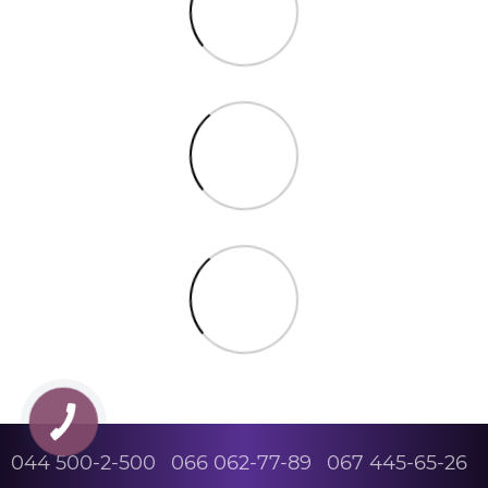
044 500-2-500
066 062-77-89
067 445-65-26