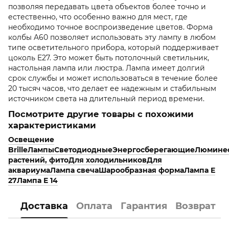
позволяя передавать цвета объектов более точно и
естественно, что особенно важно для мест, где
необходимо точное воспроизведение цветов. Форма
колбы A60 позволяет использовать эту лампу в любом
типе осветительного прибора, который поддерживает
цоколь E27. Это может быть потолочный светильник,
настольная лампа или люстра. Лампа имеет долгий
срок службы и может использоваться в течение более
20 тысяч часов, что делает ее надежным и стабильным
источником света на длительный период времени.
Посмотрите другие товары с похожими
характеристиками
Освещение
Brille
Лампы
Светодиодные
Энергосберегающие
Люмине
растений, фито
Для холодильников
Для
аквариума
Лампа свеча
Шарообразная форма
Лампа E
27
Лампа E 14
Доставка
Оплата
Гарантия
Возврат