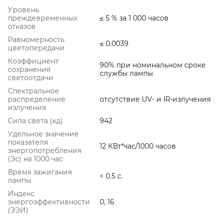
Уровень
преждевременных
≤ 5 % за 1 000 часов
отказов
Равномерность
≤ 0.0039
цветопередачи
Коэффициент
90% при номинальном сроке
сохранения
службы лампы
светоотдачи
Спектральное
распределение
отсутствие UV- и IR-излучения
излучения
Сила света (кд)
942
Удельное значение
показателя
12 КВт*час/1000 часов
энергопотребления
(Эс) на 1000 час
Время зажигания
< 0.5 с.
лампы
Индекс
энергоэффективности
0, 16
(ЭЭИ)