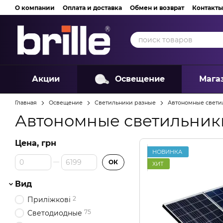
Перейти к основному контенту
О компании
Оплата и доставка
Обмен и возврат
Контакты
Акции
Освещение
Мага
Главная
Освещение
Светильники разные
Автономные свети
Автономные светильник
Цена, грн
НОВИНКА
От Цена, грн
До Цена, грн
ОК
ХИТ
Вид
2
Приліжкові
75
Светодиодные