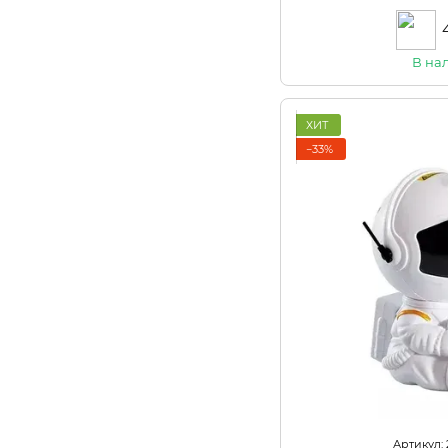
В на
ХИТ
−33%
Артикул: