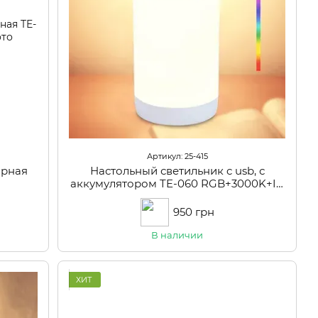
Артикул: 25-415
орная
Настольный светильник c usb, с
аккумулятором TE-060 RGB+3000K+IC
USB
950 грн
В наличии
ХИТ