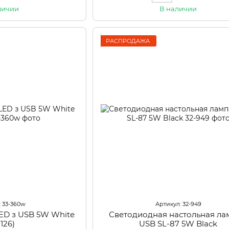
личии
В наличии
РАСПРОДАЖА
: 33-360w
Артикул: 32-949
LED з USB 5W White
Светодиодная настольная ла
-126)
USB SL-87 5W Black