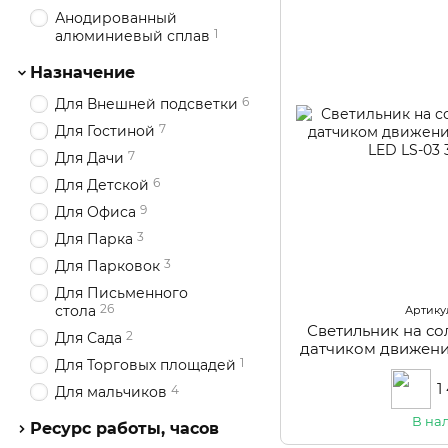
Анодированный
1
алюминиевый сплав
Назначение
6
Для Внешней подсветки
7
Для Гостиной
7
Для Дачи
6
Для Детской
9
Для Офиса
3
Для Парка
3
Для Парковок
Для Письменного
26
стола
Артикул
Светильник на со
2
Для Сада
датчиком движени
1
Для Торговых площадей
LED 
1
4
Для мальчиков
В на
Ресурс работы, часов