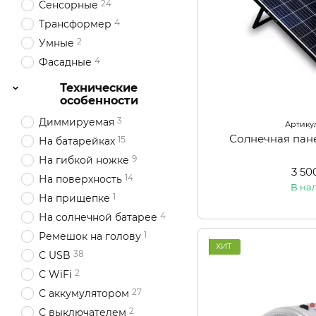
24
Сенсорные
4
Трансформер
2
Умные
4
Фасадные
Технические
особенности
3
Диммируемая
Артикул
Солнечная пан
15
На батарейках
9
На гибкой ножке
3 50
14
На поверхность
В на
1
На прищепке
4
На солнечной батарее
1
Ремешок на голову
ХИТ
38
С USB
2
С WiFi
27
С аккумулятором
2
С выключателем