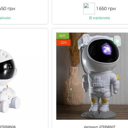
450 грн
1 650 грн
личии
В наличии
ХИТ
−32%
 273358506
Артикул: 273358507