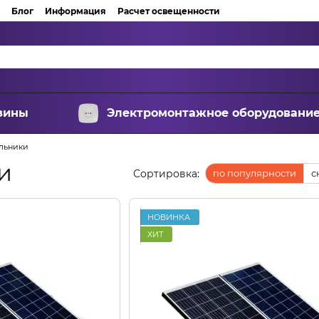
Блог
Информация
Расчет освещенности
зины
Электромонтажное оборудовани
льники
и
Сортировка:
по популярности
с
НОВИНКА
ХИТ