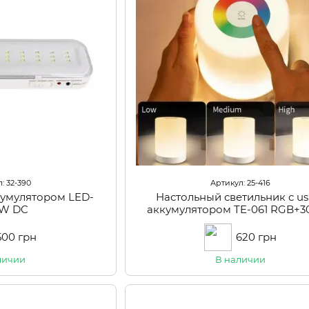
: 32-390
Артикул: 25-416
кумулятором LED-
Настольный светильник с usb
3W DC
аккумулятором TE-061 RGB+
USB
500 грн
620 грн
личии
В наличии