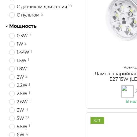
10
С датчиком движения
6
С пультом
Мощность
7
0.3W
2
1W
1
1.44W
1
1.5W
Артикул
1
1.8W
Лампа аварийная
2
2W
E27 15W (L
1
2.2W
1
2.5W
1
В на
2.6W
11
3W
23
5W
ХИТ
1
5.5W
4
6W