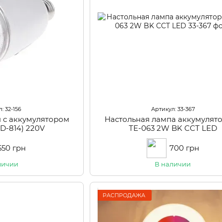
: 32-156
Артикул: 33-367
 с аккумулятором
Настольная лампа аккумулят
ED-814) 220V
TE-063 2W BK CCT LED
550 грн
700 грн
личии
В наличии
РАСПРОДАЖА