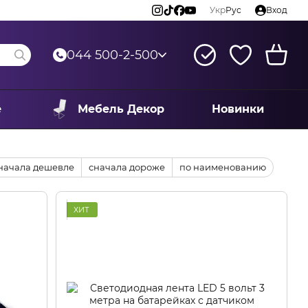
Укр
Рус
Вход
044 500-2-500
е
Мебель Декор
Новинки
начала дешевле
сначала дороже
по наименованию
ХИТ