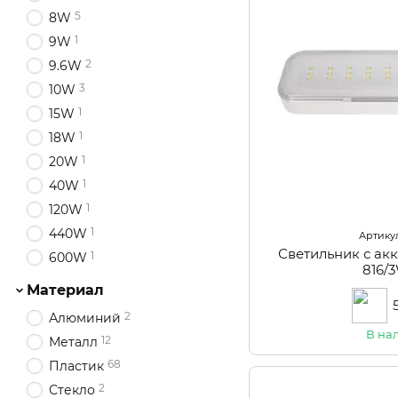
5
8W
1
9W
2
9.6W
3
10W
1
15W
1
18W
1
20W
1
40W
1
120W
1
440W
Артикул
Светильник с ак
1
600W
816/
Материал
2
Алюминий
В на
12
Металл
68
Пластик
2
Стекло