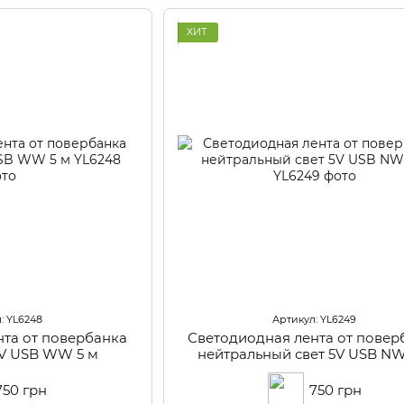
ХИТ
: YL6248
Артикул: YL6249
нта от повербанка
Светодиодная лента от повер
5V USB WW 5 м
нейтральный свет 5V USB NW
750 грн
750 грн