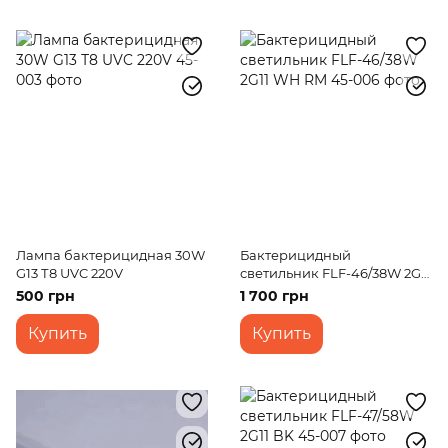
Лампа бактерицидная 30W
Бактерицидный
G13 Т8 UVC 220V
светильник FLF-46/38W 2G11
WH RM
500 грн
1 700 грн
Купить
Купить