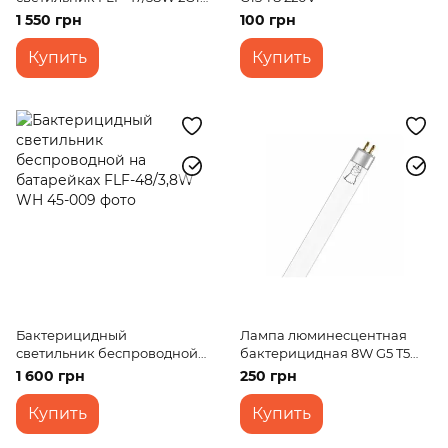
BK RM
1 550 грн
100 грн
Купить
Купить
Бактерицидный
Лампа люминесцентная
светильник беспроводной
бактерицидная 8W G5 T5
на батарейках FLF-48/3,8W
HNS 220V
1 600 грн
250 грн
WH
Купить
Купить