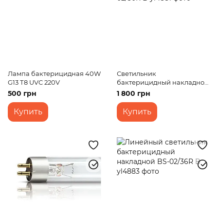
Лампа бактерицидная 40W
Светильник
G13 Т8 UVC 220V
бактерицидный накладной
линейный BS-02/30R B
500 грн
1 800 грн
Купить
Купить