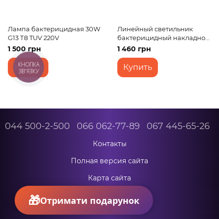
Лампа бактерицидная 30W
Линейный светильник
G13 Т8 TUV 220V
бактерицидный накладной
BS-02/36R B
1 500 грн
1 460 грн
КНОПКА
Купить
Купить
ЗВ'ЯЗКУ
044 500-2-500
066 062-77-89
067 445-65-26
Контакты
Полная версия сайта
Карта сайта
© 2026
Отримати подарунок
Укр
Рус