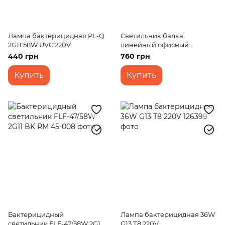
Лампа бактерицидная PL-Q
Светильник балка
2G11 58W UVC 220V
линейный офисный
накладной FLF-09/6L/B
440 грн
760 грн
Купить
Купить
Бактерицидный
Лампа бактерицидная 36W
светильник FLF-47/58W 2G11
G13 Т8 220V