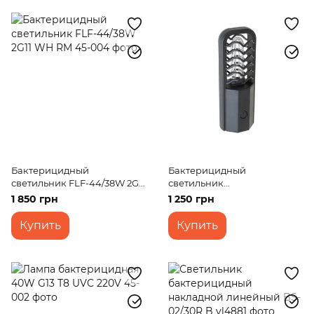
Бактерицидный
Бактерицидный
светильник FLF-44/38W 2G11
светильник
WH RM
аккумуляторный FLF-
1 850 грн
1 250 грн
49/2,5W BK USB
Купить
Купить