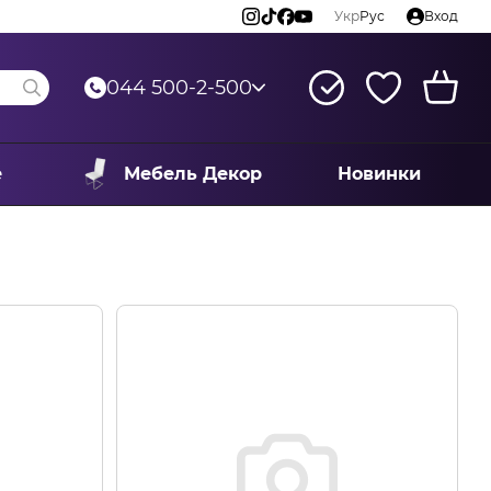
Укр
Рус
Вход
044 500-2-500
е
Мебель Декор
Новинки