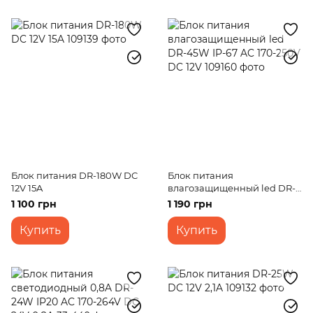
Блок питания DR-180W DC
Блок питания
12V 15A
влагозащищенный led DR-
45W IP-67 AC 170-250V DC
1 100 грн
1 190 грн
12V
Купить
Купить