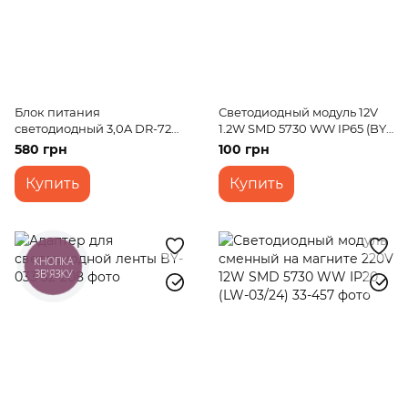
Блок питания
Светодиодный модуль 12V
светодиодный 3,0A DR-72W
1.2W SMD 5730 WW IP65 (BY-
IP20 AC 170-264V DC 24V
018/3)
580 грн
100 грн
3,0A
Купить
Купить
КНОПКА
ЗВ'ЯЗКУ