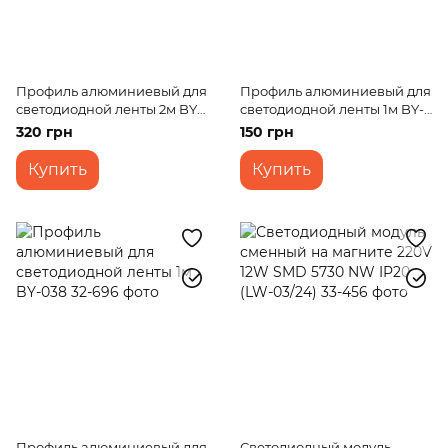
Профиль алюминиевый для
Профиль алюминиевый для
светодиодной ленты 2м BY-
светодиодной ленты 1м BY-
038
053
320 грн
150 грн
Купить
Купить
Профиль алюминиевый для
Светодиодный модуль