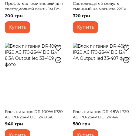
Профиль алюминиевый для
Светодиодный модуль
светодиодной ленты 1м BY-
сменный на магните 220V
040
18W SMD 5730 CW IP20 (LW-
200 грн
320 грн
03/36)
Купить
Купить
Блок питания DR-100W IP20
Блок питания DR-48W IP20
AC 170-264V DC 12V 8.3A
AC 170-264V DC 12V 4A
Output led
Output led
940 грн
580 грн
Купить
Купить