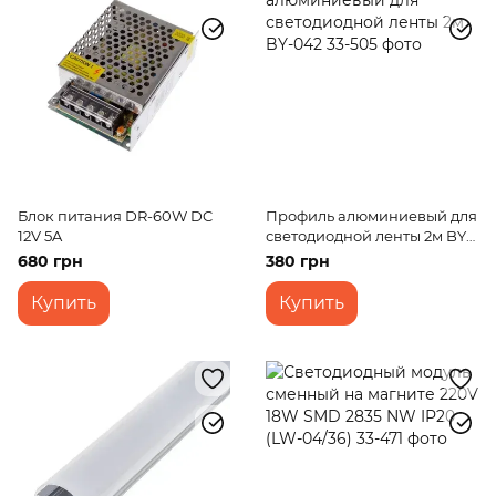
Блок питания DR-60W DC
Профиль алюминиевый для
12V 5A
светодиодной ленты 2м BY-
042
680 грн
380 грн
Купить
Купить