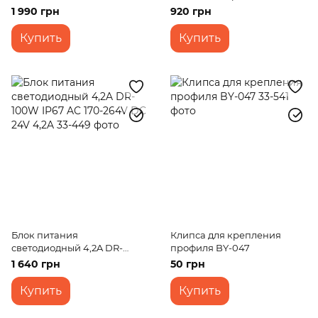
050
1 990 грн
920 грн
Купить
Купить
Блок питания
Клипса для крепления
светодиодный 4,2A DR-
профиля BY-047
100W IP67 AC 170-264V DC
1 640 грн
50 грн
24V 4,2A
Купить
Купить