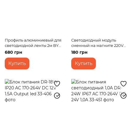
Профиль алюминиевый для
Светодиодный модуль
светодиодной ленты 2м BY-
сменный на магните 220V
051
12W SMD 5730 CW IP20 (LW-
680 грн
180 грн
03/24)
Купить
Купить