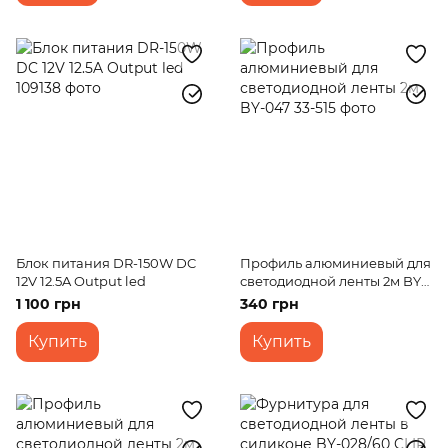
Блок питания DR-150W DC
Профиль алюминиевый для
12V 12.5A Output led
светодиодной ленты 2м BY-
047
1 100 грн
340 грн
Купить
Купить