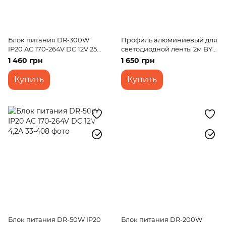
Блок питания DR-300W
Профиль алюминиевый для
IP20 AC 170-264V DC 12V 25A
светодиодной ленты 2м BY-
Output led
049
1 460 грн
1 650 грн
Купить
Купить
Блок питания DR-50W IP20
Блок питания DR-200W