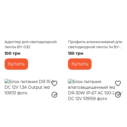
Адаптер для светодиодной
Профиль алюминиевый для
ленты BY-032
светодиодной ленты 1м BY-
066
100 грн
150 грн
Купить
Купить