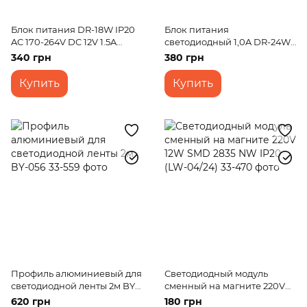
Блок питания DR-18W IP20
Блок питания
AC 170-264V DC 12V 1.5A
светодиодный 1,0A DR-24W
Output led
IP67 AC 170-264V DC 24V 1,0A
340 грн
380 грн
Купить
Купить
Профиль алюминиевый для
Светодиодный модуль
светодиодной ленты 2м BY-
сменный на магните 220V
056
12W SMD 2835 NW IP20 (LW-
620 грн
180 грн