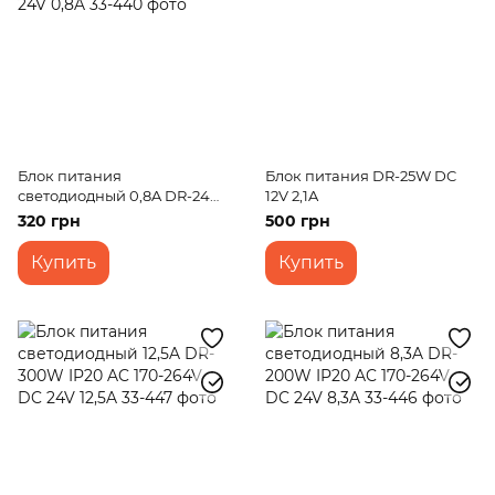
Блок питания
Блок питания DR-25W DC
светодиодный 0,8A DR-24W
12V 2,1A
IP20 AC 170-264V DC 24V
320 грн
500 грн
0,8A
Купить
Купить