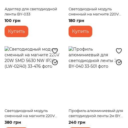
Адаптер для светодиодной
Светодиодный модуль
ленты BY-033
сменный на магните 220V
12W SMD 5730 WW IP20 (LW-
100 грн
180 грн
03/24)
Купить
Купить
Светодиодный модуль
Профиль алюминиевый для
сменный на магните 220V
светодиодной ленты 2м BY-
20W SMD 5630 NW IP20 (LW-
040
380 грн
240 грн
02/40)