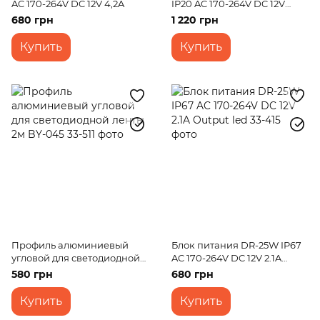
AC 170-264V DC 12V 4,2A
IP20 AC 170-264V DC 12V
16.7A Output led
680 грн
1 220 грн
Купить
Купить
Профиль алюминиевый
Блок питания DR-25W IP67
угловой для светодиодной
AC 170-264V DC 12V 2.1A
ленты 2м BY-045
Output led
580 грн
680 грн
Купить
Купить