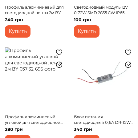
Профиль алюминиевый для
Светодиодный модуль 12V
светодиодной ленты 2м BY-
0.72W SMD 2835 CW IP65
054
(BY-092/3)
240 грн
100 грн
Купить
Купить
Профиль алюминиевый
Блок питания
угловой для светодиодной
светодиодный 0,6A DR-15W
ленты 2м BY-037
IP67 AC 170-264V DC 24V
280 грн
340 грн
0,6A