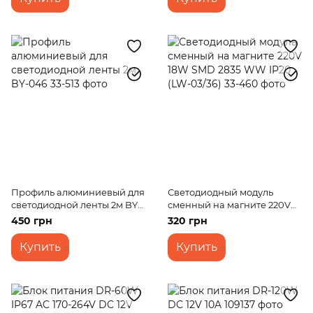
Профиль алюминиевый для
Светодиодный модуль
светодиодной ленты 2м BY-
сменный на магните 220V
046
18W SMD 2835 WW IP20 (LW-
450 грн
320 грн
03/36)
Купить
Купить