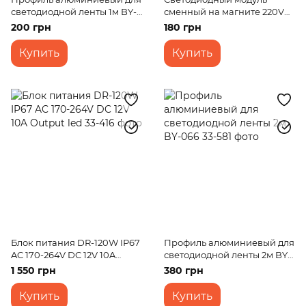
светодиодной ленты 1м BY-
сменный на магните 220V
038
12W SMD 5730 NW IP20 (LW-
200 грн
180 грн
03/24)
Купить
Купить
Блок питания DR-120W IP67
Профиль алюминиевый для
AC 170-264V DC 12V 10A
светодиодной ленты 2м BY-
Output led
066
1 550 грн
380 грн
Купить
Купить