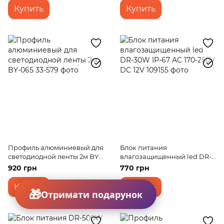
Купить
Купить
Профиль алюминиевый для
Блок питания
светодиодной ленты 2м BY-
влагозащищенный led DR-
065
30W IP-67 AC 170-250V DC
920 грн
770 грн
12V
Купить
Купить
Отримати подарунок