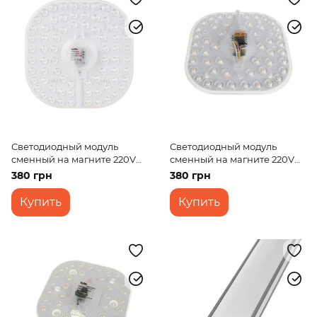
Светодиодный модуль
Светодиодный модуль
сменный на магните 220V
сменный на магните 220V
36W SMD 2835 CW IP20 (LW-
24W SMD 2835 CCT
380 грн
380 грн
03/60)
WW+NW+CW IP20 (LW-
03/24)
Купить
Купить