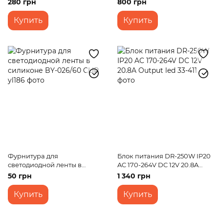
280 грн
800 грн
Купить
Купить
Фурнитура для
Блок питания DR-250W IP20
светодиодной ленты в
AC 170-264V DC 12V 20.8A
силиконе BY-026/60 CLIP
Output led
50 грн
1 340 грн
Купить
Купить