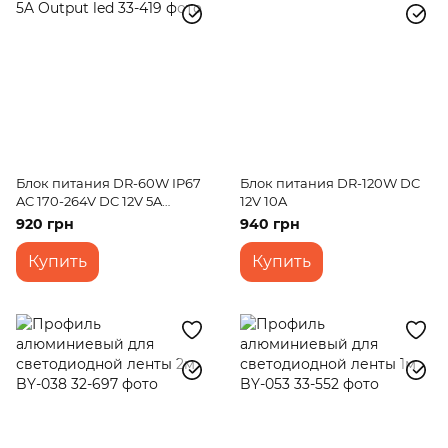
Блок питания DR-60W IP67
Блок питания DR-120W DC
AC 170-264V DC 12V 5A
12V 10A
Output led
920 грн
940 грн
Купить
Купить