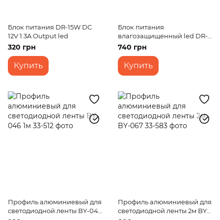
Блок питания DR-15W DC
Блок питания
12V 1.3A Output led
влагозащищенный led DR-
30W IP-67 AC 100-240V DC
320 грн
740 грн
12V
Купить
Купить
Профиль алюминиевый для
Профиль алюминиевый для
светодиодной ленты BY-046
светодиодной ленты 2м BY-
1м
067