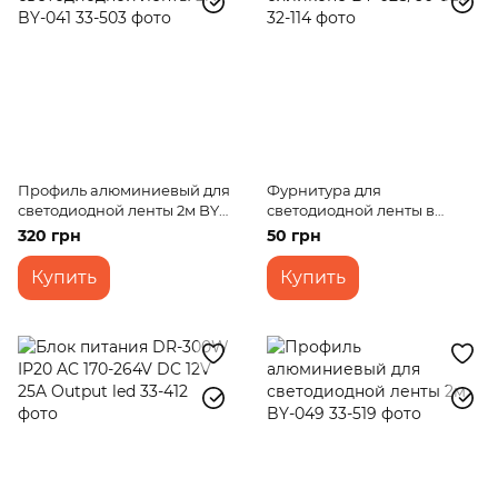
Профиль алюминиевый для
Фурнитура для
светодиодной ленты 2м BY-
светодиодной ленты в
041
силиконе BY-028/60 CLIP
320 грн
50 грн
Купить
Купить