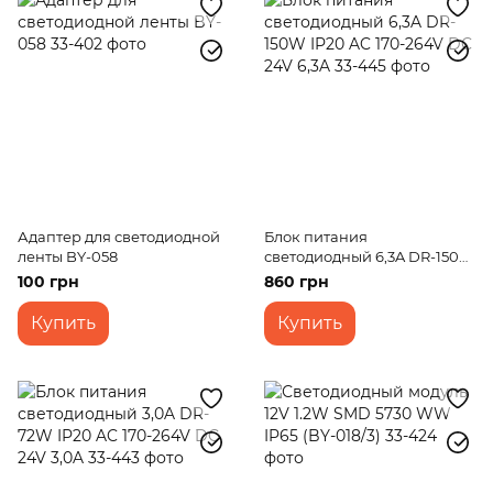
Адаптер для светодиодной
Блок питания
ленты BY-058
светодиодный 6,3A DR-150W
IP20 AC 170-264V DC 24V 6,3A
100 грн
860 грн
Купить
Купить