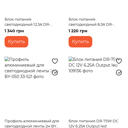
Блок питания
Блок питания
светодиодный 12,5A DR-
светодиодный 8,3A DR-
300W IP20 AC 170-264V DC
200W IP20 AC 170-264V DC
1 340 грн
1 220 грн
24V 12,5A
24V 8,3A
Купить
Купить
Профиль алюминиевый для
Блок питания DR-75W DC
светодиодной ленты 2м BY-
12V 6.25A Output led