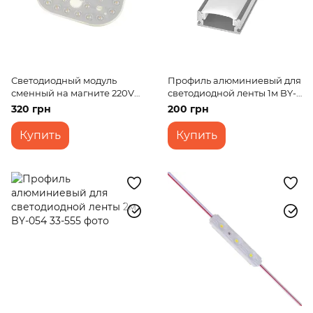
Светодиодный модуль
Профиль алюминиевый для
сменный на магните 220V
светодиодной ленты 1м BY-
18W SMD 5730 NW IP20 (LW-
042
320 грн
200 грн
03/36)
Купить
Купить