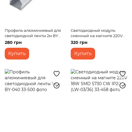
Профиль алюминиевый для
Светодиодный модуль
светодиодной ленты 2м BY-
сменный на магните 220V
053
18W SMD 2835 NW IP20 (LW-
280 грн
320 грн
04/36)
Купить
Купить