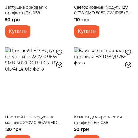
Заглушка боковая к
Светодиодный модуль 12V
профилю BY-038
0.7W SMD 5050 CW IP65 (BY-
014/3)
50 грн
110 грн
Купить
Купить
Цветной LED модуль на
Клипса для крепления
магните 220V 0.96W SMD
профиля BY-038
5050 RGB IP65 (BY-015/4)
120 грн
50 грн