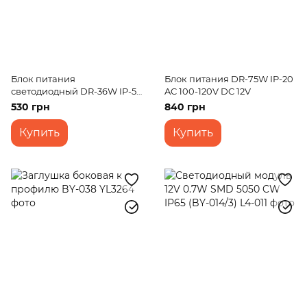
Блок питания
Блок питания DR-75W IP-20
светодиодный DR-36W IP-51
AC 100-120V DC 12V
AC 230V DC 12V 3A
530 грн
840 грн
Купить
Купить