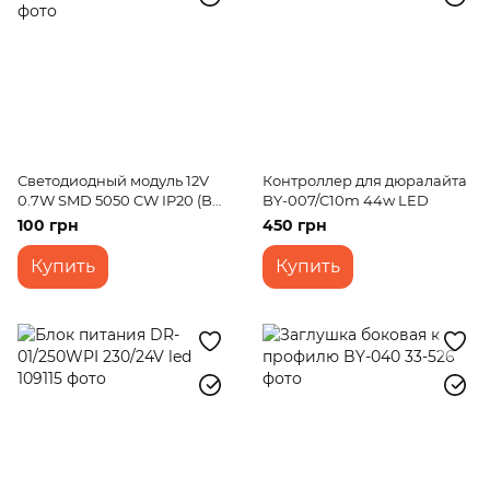
Светодиодный модуль 12V
Контроллер для дюралайта
0.7W SMD 5050 CW IP20 (BY-
BY-007/C10m 44w LED
013/3)
100 грн
450 грн
Купить
Купить