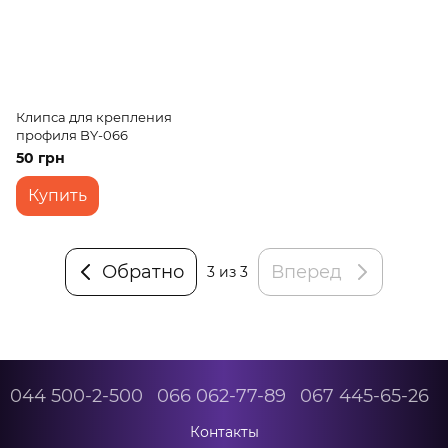
Клипса для крепления
профиля BY-066
50 грн
Купить
Обратно
Вперед
3
из 3
044 500-2-500
066 062-77-89
067 445-65-26
Контакты