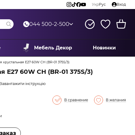
Укр
Рус
Вход
044 500-2-500
е
Мебель Декор
Новинки
 хрустальная E27 60W CH (BR-01 375S/3)
 E27 60W CH (BR-01 375S/3)
Завантажити інструкцію
В сравнение
В желания
и
заказ