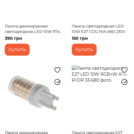
Лампа диммируемая
Лампа светодиодная LED
светодиодная LED 10W R7s
10W E27 COG NW A60 230V
NW T20 Dim 220V
390 грн
150 грн
Купить
Купить
Лампа диммируемая
Лампа светодиодная E27