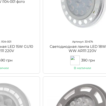
 l104-001
Артикул: 33-674
ная LED 15W GU10
Светодиодная лампа LED 18
11 220V
WW AR111 220V
490 грн
390 грн
личии
В наличии