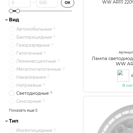
От Цена, грн
До Цена, грн
ОК
Вид
0
Автомобильные
0
Бактерицидные
0
Газоразрядные
Артикул:
0
Галогенные
Лампа светодиод
0
Люминесцентные
WW AR1
0
Металлогалогенные
0
Накаливания
0
Натриевые
В на
9
Светодиодные
0
Сенсорные
0
Тороидальный
Показать еще 5
0
Умные
Тип
0
Электронный
0
Инсектицидные
0