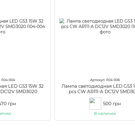
 l104-004
Артикул: l104-006
ая LED G53 15W 32
Лампа светодиодная LED G53 
A DC12V SMD3020
pcs CW AR111-A DC12V SMD3
470 грн
500 грн
личии
В наличии