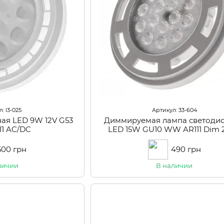
: l3-025
Артикул: 33-604
ая LED 9W 12V G53
Диммируемая лампа светоди
11 AC/DC
LED 15W GU10 WW AR111 Dim 
500 грн
490 грн
личии
В наличии