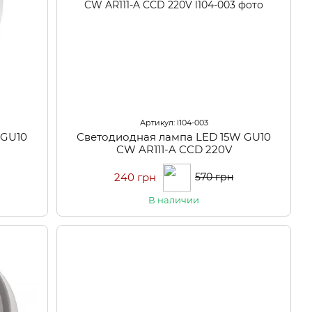
Артикул: l104-003
WGU10
Светодиодная лампа LED 15W GU10
CW AR111-A CCD 220V
240 грн
570 грн
В наличии