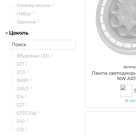
Энергосберегающие
0
Коммерческие
0
Специальные
0
Набор
0
Эдисона
Цоколь
0
Вбудовані LED
0
Е27
Артикул
0
2G11
Лампа светодиодн
NW AR1
0
BA9S
0
DRL11
0
E14
В на
0
E27
0
E27/G10q
0
E40
0
G12