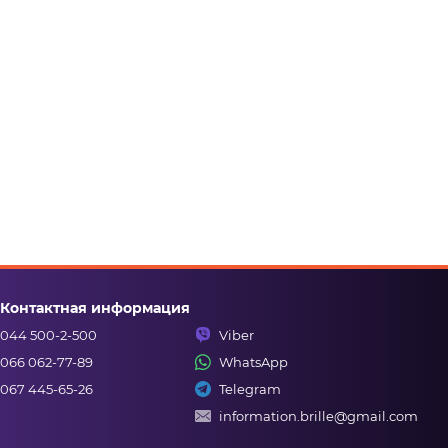
Контактная информация
044 500-2-500
Viber
066 062-77-89
WhatsApp
067 445-65-26
Telegram
information.brille@gmail.com