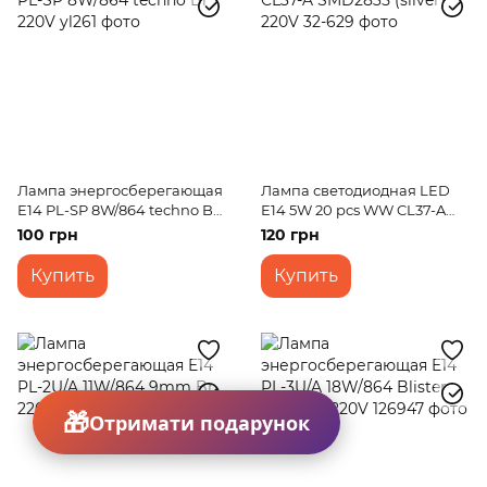
Лампа энергосберегающая
Лампа светодиодная LED
E14 PL-SP 8W/864 techno Br
E14 5W 20 pcs WW CL37-A
220V
SMD2835 (silver) 220V
100 грн
120 грн
Купить
Купить
Отримати подарунок