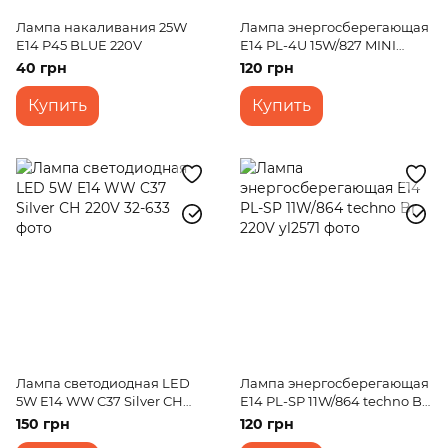
Лампа накаливания 25W
Лампа энергосберегающая
E14 P45 BLUE 220V
E14 PL-4U 15W/827 MINI
LOTUS blister Brille 220V
40 грн
120 грн
Купить
Купить
Лампа светодиодная LED
Лампа энергосберегающая
5W E14 WW C37 Silver СН
E14 PL-SP 11W/864 techno Br
220V
220V
150 грн
120 грн