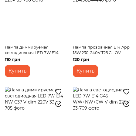
Лампа диммируемая
Лампа прозрачная E14 App
светодиодная LED 7W E14
15W 230-240V T25 CL OV
WW+NW+CW V-dim C37
300*С 230V
110 грн
120 грн
220V
Купить
Купить