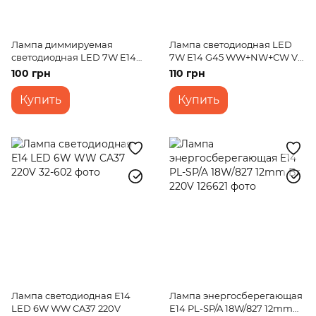
Лампа диммируемая
Лампа светодиодная LED
светодиодная LED 7W E14
7W E14 G45 WW+NW+CW V-
NW C37 V-dim 220V
dim 220V
100 грн
110 грн
Купить
Купить
Лампа светодиодная E14
Лампа энергосберегающая
LED 6W WW CA37 220V
E14 PL-SP/A 18W/827 12mm