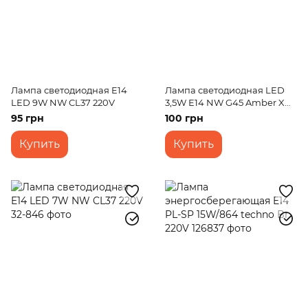
Лампа светодиодная E14
Лампа светодиодная LED
LED 9W NW CL37 220V
3,5W E14 NW G45 Amber XN
220V
95 грн
100 грн
Купить
Купить