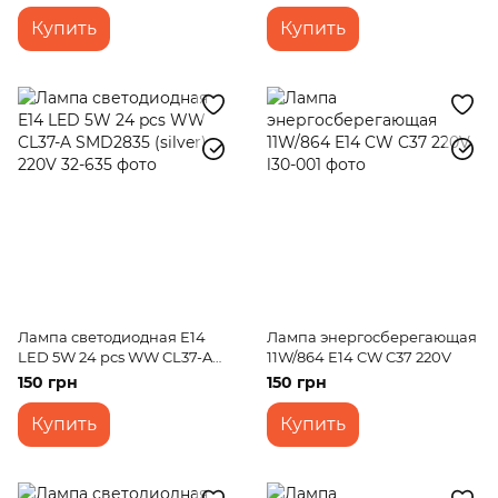
Купить
Купить
Лампа светодиодная E14
Лампа энергосберегающая
LED 5W 24 pcs WW CL37-A
11W/864 E14 CW C37 220V
SMD2835 (silver) 220V
150 грн
150 грн
Купить
Купить