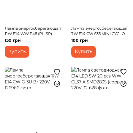
Лампа энергосберегающая
Лампа энергосберегающая
11W E14 WW P45 (PL-SP)
7W E14 CW S35 MINI CYCLOP
220V
Br (PL-SP) 220V
150 грн
100 грн
Купить
Купить