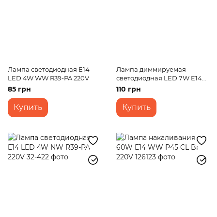
Лампа светодиодная E14
Лампа диммируемая
LED 4W WW R39-PA 220V
светодиодная LED 7W E14
WW C37 Dim 220V
85 грн
110 грн
Купить
Купить