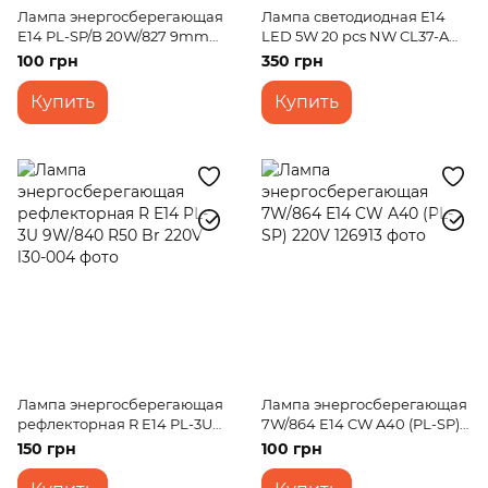
Лампа энергосберегающая
Лампа светодиодная E14
E14 PL-SP/B 20W/827 9mm
LED 5W 20 pcs NW CL37-A
FORA 220V
SMD2835 (silver) 220V
100 грн
350 грн
Купить
Купить
Лампа энергосберегающая
Лампа энергосберегающая
рефлекторная R E14 PL-3U
7W/864 E14 CW A40 (PL-SP)
9W/840 R50 Br 220V
220V
150 грн
100 грн