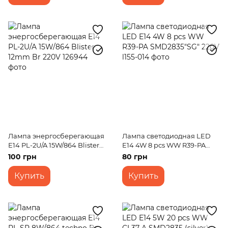
Лампа энергосберегающая
Лампа светодиодная LED
E14 PL-2U/A 15W/864 Blister
E14 4W 8 pcs WW R39-PA
12mm Br 220V
SMD2835"SG" 220V
100 грн
80 грн
Купить
Купить