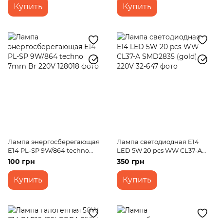
Купить
Купить
Лампа энергосберегающая
Лампа светодиодная E14
E14 PL-SP 9W/864 techno
LED 5W 20 pcs WW CL37-A
7mm Br 220V
SMD2835 (gold) 220V
100 грн
350 грн
Купить
Купить