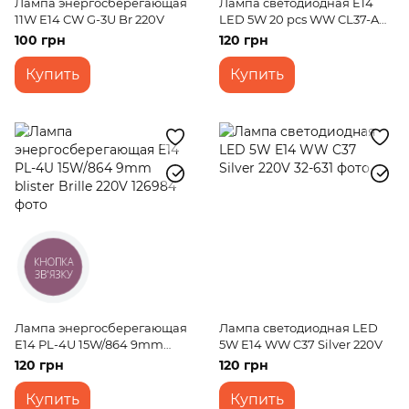
Лампа энергосберегающая
Лампа светодиодная E14
11W E14 CW G-3U Br 220V
LED 5W 20 pcs WW CL37-A
SMD2835 (copper) 220V
100 грн
120 грн
Купить
Купить
КНОПКА
ЗВ'ЯЗКУ
Лампа энергосберегающая
Лампа светодиодная LED
E14 PL-4U 15W/864 9mm
5W E14 WW C37 Silver 220V
blister Brille 220V
120 грн
120 грн
Купить
Купить