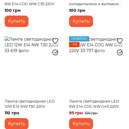
6W E14 COG WW C35 220V
холодильника и вытяжки
2,5W E14 NW S25 220V
100 грн
100 грн
Купить
Купить
НОВИНКА
−5%
Лампа светодиодная LED
Лампа светодиодная LED
12W E14 NW T30 220V
6W Е14 COG NW G45 220V
110 грн
95 грн
100 грн
Купить
Купить