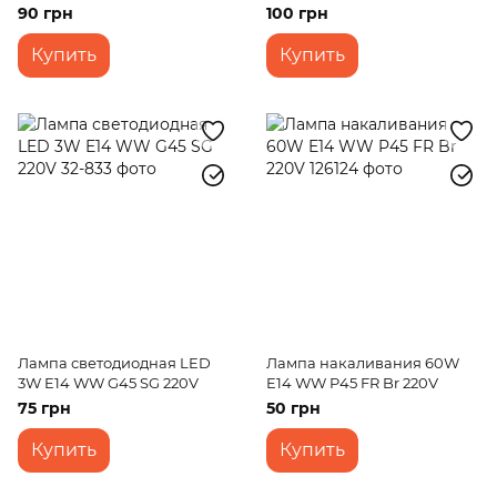
Br 220V
90 грн
100 грн
Купить
Купить
Лампа светодиодная LED
Лампа накаливания 60W
3W E14 WW G45 SG 220V
E14 WW P45 FR Br 220V
75 грн
50 грн
Купить
Купить