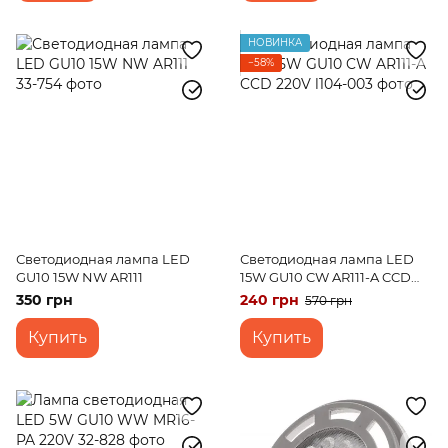
НОВИНКА
−58%
Светодиодная лампа LED
Светодиодная лампа LED
GU10 15W NW AR111
15W GU10 CW AR111-A CCD
220V
350 грн
240 грн
570 грн
Купить
Купить