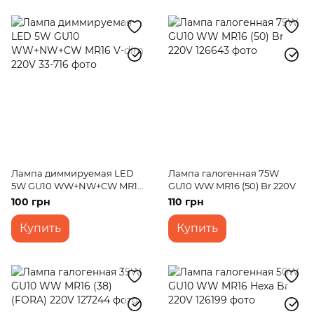
Лампа диммируемая LED
Лампа галогенная 75W
5W GU10 WW+NW+CW MR16
GU10 WW MR16 (50) Br 220V
V-dim 220V
100 грн
110 грн
Купить
Купить