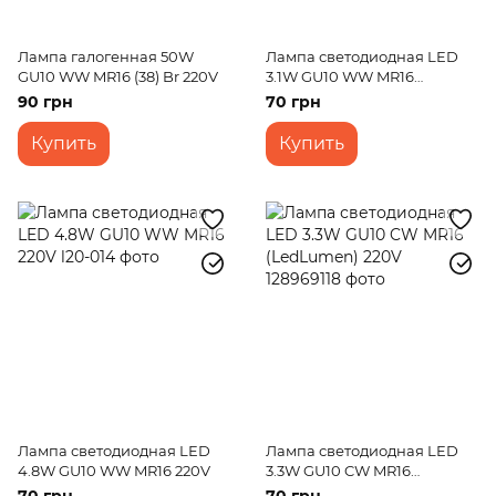
Лампа галогенная 50W
Лампа светодиодная LED
GU10 WW MR16 (38) Br 220V
3.1W GU10 WW MR16
(LedLumen) 220V
90 грн
70 грн
Купить
Купить
Лампа светодиодная LED
Лампа светодиодная LED
4.8W GU10 WW MR16 220V
3.3W GU10 CW MR16
(LedLumen) 220V