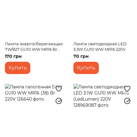
Лампа энергосберегающая
Лампа светодиодная LED
7W/827 GU10 WW MR16 Br
3.3W GU10 WW MR16 220V
(PL-SP) 220V
170 грн
70 грн
Купить
Купить