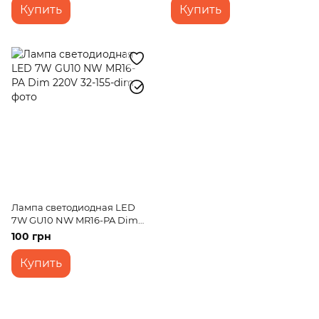
Купить
Купить
Лампа светодиодная LED
7W GU10 NW MR16-PA Dim
220V
100 грн
Купить