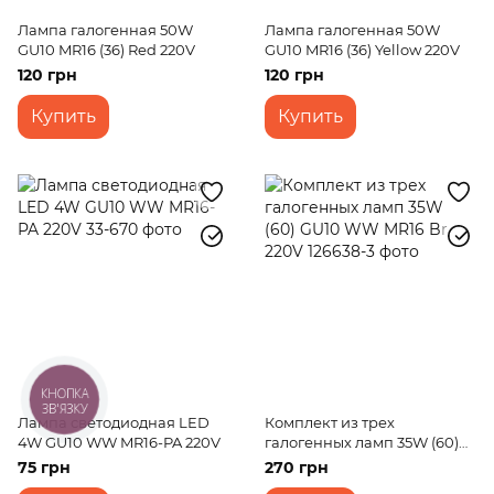
Лампа галогенная 50W
Лампа галогенная 50W
GU10 MR16 (36) Red 220V
GU10 MR16 (36) Yellow 220V
120 грн
120 грн
Купить
Купить
КНОПКА
ЗВ'ЯЗКУ
Лампа светодиодная LED
Комплект из трех
4W GU10 WW MR16-PA 220V
галогенных ламп 35W (60)
GU10 WW MR16 Br 220V
75 грн
270 грн