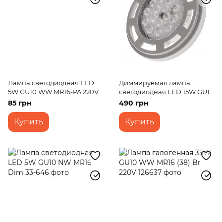
Лампа светодиодная LED
Диммируемая лампа
5W GU10 WW MR16-PA 220V
светодиодная LED 15W GU10
WW AR111 Dim 220V
85 грн
490 грн
Купить
Купить