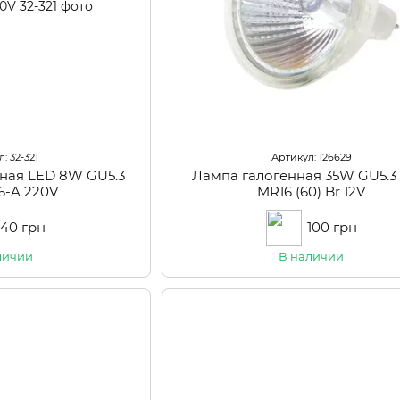
: 32-321
Артикул: 126629
ная LED 8W GU5.3
Лампа галогенная 35W GU5.
6-A 220V
MR16 (60) Br 12V
140 грн
100 грн
личии
В наличии