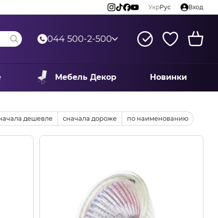
Укр
Рус
Вход
044 500-2-500
е
Мебель Декор
Новинки
начала дешевле
сначала дороже
по наименованию