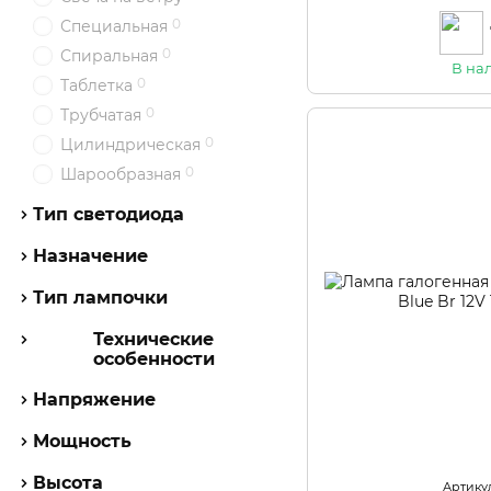
0
Специальная
0
Спиральная
В на
0
Таблетка
0
Трубчатая
0
Цилиндрическая
0
Шарообразная
Тип светодиода
Назначение
Тип лампочки
Технические
особенности
Напряжение
Мощность
Высота
Артикул