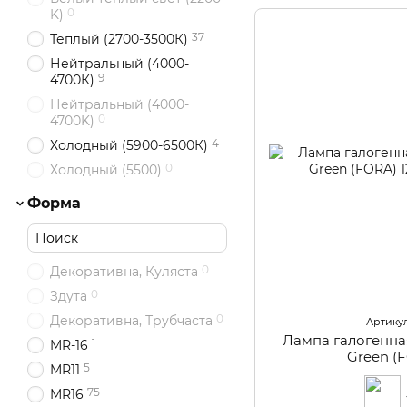
0
K)
37
Теплый (2700-3500К)
Нейтральный (4000-
9
4700К)
Нейтральный (4000-
0
4700K)
4
Холодный (5900-6500К)
0
Холодный (5500)
Форма
0
Декоративна, Куляста
0
Здута
0
Декоративна, Трубчаста
Артикул
Лампа галогенна
1
MR-16
Green (
5
MR11
75
MR16