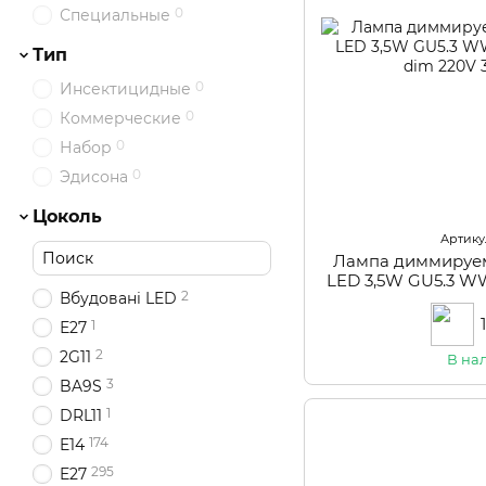
0
Специальные
Тип
0
Инсектицидные
0
Коммерческие
0
Набор
0
Эдисона
Цоколь
Артикул
Лампа диммируе
LED 3,5W GU5.3 
2
Вбудовані LED
dim
1
Е27
2
2G11
В на
3
BA9S
1
DRL11
174
E14
295
E27