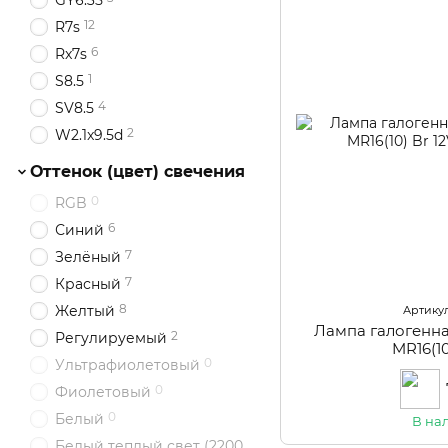
GY6.35
12
R7s
6
Rx7s
1
S8.5
4
SV8.5
2
W2.1x9.5d
Оттенок (цвет) свечения
0
RGB
6
Синий
7
Зелёный
7
Красный
8
Желтый
Артикул
Лампа галогенн
2
Регулируемый
MR16(10
0
Ультрафиолетовый
0
Фиолетовый
0
Белый
В на
Белый теплый свет (2200