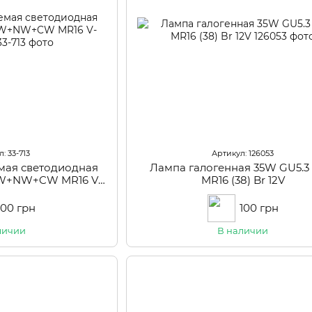
: 33-713
Артикул: 126053
мая светодиодная
Лампа галогенная 35W GU5.
WW+NW+CW MR16 V-
MR16 (38) Br 12V
 220V
100 грн
100 грн
личии
В наличии