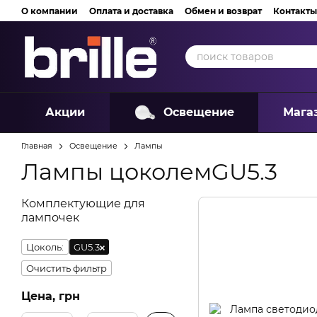
Перейти к основному контенту
О компании
Оплата и доставка
Обмен и возврат
Контакты
Акции
Освещение
Мага
Главная
Освещение
Лампы
Лампы цоколемGU5.3
Комплектующие для
лампочек
Цоколь:
GU5.3
Очистить фильтр
Цена, грн