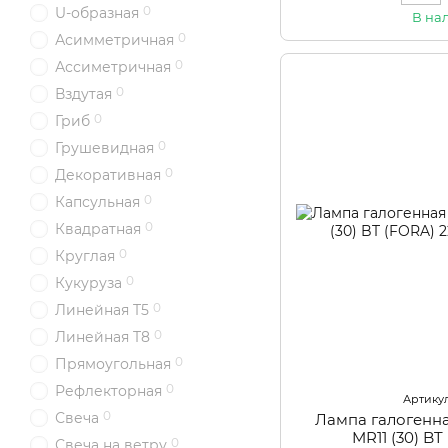
0
U-образная
В на
0
Асимметричная
0
Ассиметричная
0
Вздутая
0
Гриб
0
Грушевидная
0
Декоративная
0
Капсульная
0
Квадратная
0
Круглая
0
Кукуруза
0
Линейная T5
0
Линейная T8
0
Прямоугольная
0
Рефлекторная
Артикул
0
Свеча
Лампа галогенн
MR11 (30) B
0
Свеча на ветру