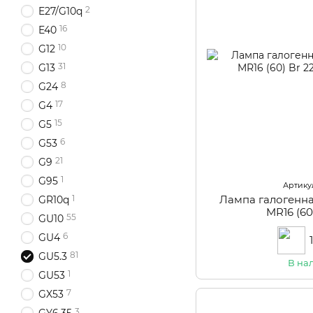
2
E27/G10q
16
E40
10
G12
31
G13
8
G24
17
G4
15
G5
6
G53
21
G9
1
G95
Артикул
Лампа галогенн
1
GR10q
MR16 (60
55
GU10
6
GU4
81
GU5.3
В на
1
GU53
7
GX53
3