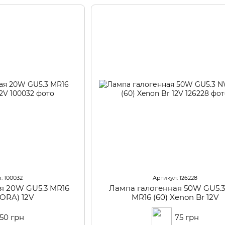
: 100032
Артикул: 126228
я 20W GU5.3 MR16
Лампа галогенная 50W GU5.
FORA) 12V
MR16 (60) Xenon Br 12V
50 грн
75 грн