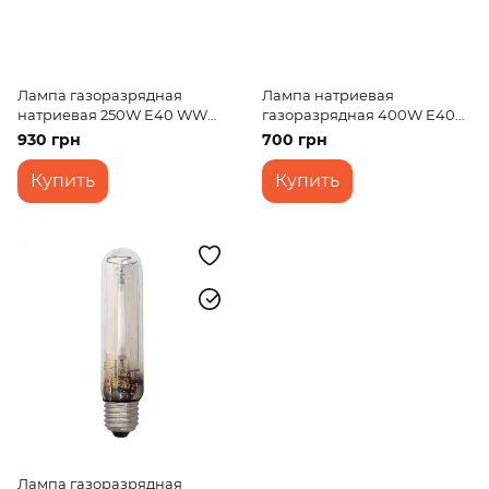
Лампа газоразрядная
Лампа натриевая
натриевая 250W E40 WW
газоразрядная 400W E40
T50 SON-T 220V
WW T50 SON-T 220V
930 грн
700 грн
Купить
Купить
Лампа газоразрядная