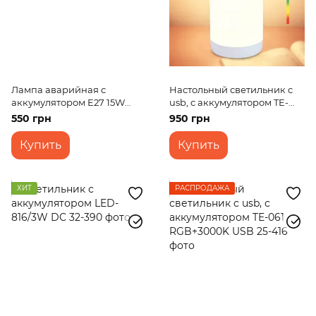
Лампа аварийная с
Настольный светильник c
аккумулятором E27 15W
usb, с аккумулятором TE-
(LED-814) 220V
060 RGB+3000K+IC USB
550 грн
950 грн
Купить
Купить
ХИТ
РАСПРОДАЖА