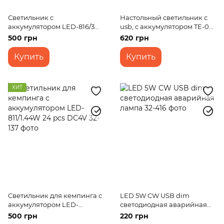
Светильник с
Настольный светильник с
аккумулятором LED-816/3W
usb, с аккумулятором TE-061
DC
RGB+3000K USB
500 грн
620 грн
Купить
Купить
ХИТ
Светильник для кемпинга с
LED 5W CW USB dim
аккумулятором LED-
светодиодная аварийная
811/1.44W 24 pcs DC4V
лампа
500 грн
220 грн