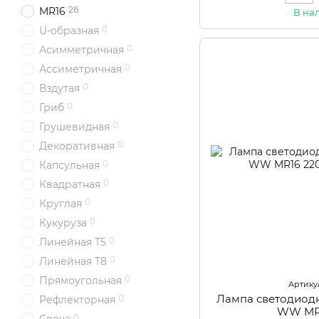
26
MR16
В на
0
U-образная
0
Асимметричная
0
Ассиметричная
0
Вздутая
0
Гриб
0
Грушевидная
0
Декоративная
0
Капсульная
0
Квадратная
0
Круглая
0
Кукуруза
0
Линейная T5
0
Линейная T8
0
Прямоугольная
Артикул
Лампа светодиод
0
Рефлекторная
WW MR
0