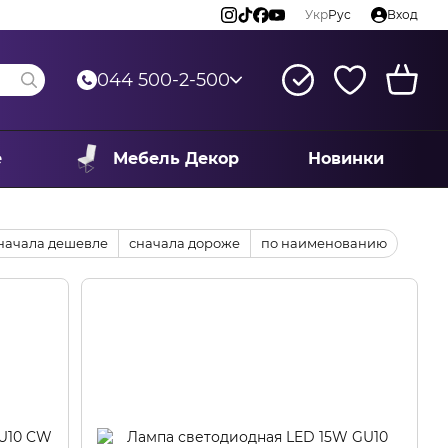
Укр
Рус
Вход
044 500-2-500
е
Мебель Декор
Новинки
начала дешевле
сначала дороже
по наименованию