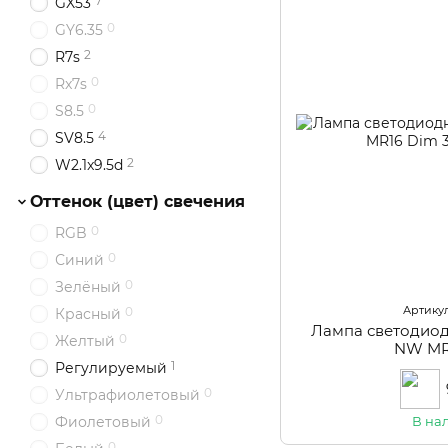
7
GX53
0
GY6.35
2
R7s
0
Rx7s
0
S8.5
4
SV8.5
2
W2.1x9.5d
Оттенок (цвет) свечения
0
RGB
0
Синий
0
Зелёный
Артикул
0
Красный
Лампа светодио
0
Желтый
NW MR
1
Регулируемый
0
Ультрафиолетовый
0
В на
Фиолетовый
0