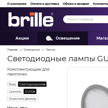
Перейти к основному контенту
О компании
Оплата и доставка
Обмен и возврат
Контакты
Акции
Освещение
Мага
Главная
Освещение
Лампы
Светодиодные лампы GU
Комплектующие для
лампочек
Вид:
Светодиодные
Цоколь:
GU10
Очистить фильтр