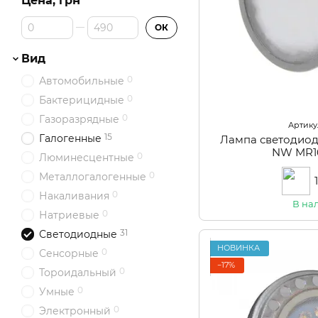
Цена, грн
От Цена, грн
До Цена, грн
ОК
Вид
0
Автомобильные
0
Бактерицидные
0
Газоразрядные
Артикул
15
Галогенные
Лампа светодио
NW MR1
0
Люминесцентные
0
Металлогалогенные
0
Накаливания
В на
0
Натриевые
31
Светодиодные
НОВИНКА
0
Сенсорные
−17%
0
Тороидальный
0
Умные
0
Электронный