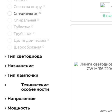
Свеча
0
Свеча на ветру
5
Специальная
В на
0
Спиральная
0
Таблетка
0
Трубчатая
0
Цилиндрическая
0
Шарообразная
Тип светодиода
Назначение
Тип лампочки
Технические
особенности
Напряжение
Мощность
Артикул