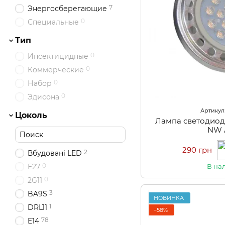
7
Энергосберегающие
0
Специальные
Тип
0
Инсектицидные
0
Коммерческие
0
Набор
0
Эдисона
Артикул:
Цоколь
Лампа светодиод
NW 
290 грн
2
Вбудовані LED
0
Е27
В на
0
2G11
3
BA9S
НОВИНКА
1
DRL11
−58%
78
E14