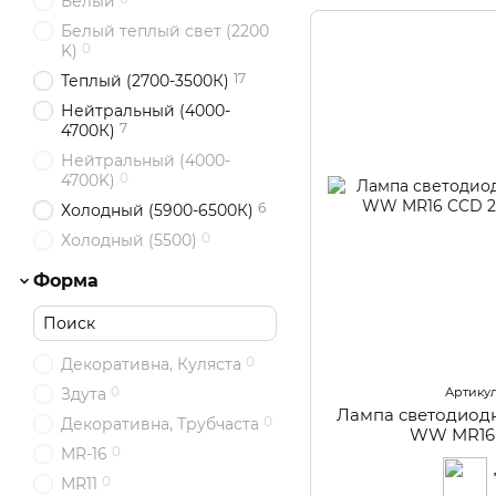
Белый
Белый теплый свет (2200
0
K)
17
Теплый (2700-3500К)
Нейтральный (4000-
7
4700К)
Нейтральный (4000-
0
4700K)
6
Холодный (5900-6500К)
0
Холодный (5500)
Форма
0
Декоративна, Куляста
0
Здута
Артикул
Лампа светодиод
0
Декоративна, Трубчаста
WW MR16
0
MR-16
0
MR11