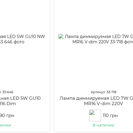
: 33-646
Артикул: 33-718
дная LED 5W GU10
Лампа диммируемая LED 7W 
16 Dim
MR16 V-dim 220V
90 грн
110 грн
личии
В наличии