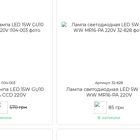
 l104-003
Артикул: 32-828
мпа LED 15W GU10
Лампа светодиодная LED 5W
A CCD 220V
WW MR16-PA 220V
85 грн
570 грн
личии
В наличии