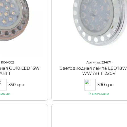
 l104-002
Артикул: 33-674
ная GU10 LED 15W
Светодиодная лампа LED 18
AR111
WW AR111 220V
390 грн
350 грн
личии
В наличии