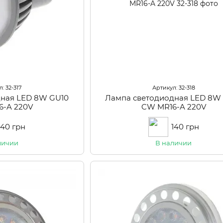
: 32-317
Артикул: 32-318
дная LED 8W GU10
Лампа светодиодная LED 8W
6-A 220V
CW MR16-A 220V
140 грн
140 грн
личии
В наличии