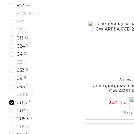
146
E27
0
E27/G10q
0
E40
0
G12
12
G13
5
G24
10
G4
0
G5
6
G53
11
G9
Артикул:
Светодиодная ла
1
G95
CW AR111-
0
GR10q
31
240 грн
GU10
1
GU4
В на
9
GU5.3
0
GU53