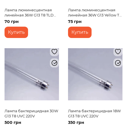
Лампа люминесцентная
Лампа люминесцентная
линейная 36W G13 Т8 TLD
линейная 36W G13 Yellow Т8
220V
LF 220V
70 грн
75 грн
Купить
Купить
Лампа бактерицидная 30W
Лампа бактерицидная 18W
G13 Т8 UVC 220V
G13 Т8 UVC 220V
500 грн
350 грн