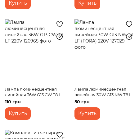
Купить
Купить
Лампа люминесцентная
Лампа люминесцентная
линейная 36W G13 CW Т8 LF
линейная 30W G13 NW Т8 LF
220V
(FORA) 220V
110 грн
50 грн
Купить
Купить