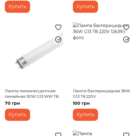
Купить
Купить
Лампа люминесцентная
Лампа бактерицидная 36W
линейная 30W G13 WW Т8
G13 Т8 220V
LF 220V
70 грн
100 грн
Купить
Купить