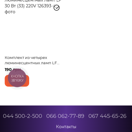
Комплект из четырех
люминесцентных ламп LF
30 Вт (33) 220V
190 грн
КНОПКА
Купить
ЗВ'ЯЗКУ
044 500-2-500
066 062-77-89
067 445-65-26
Контакты