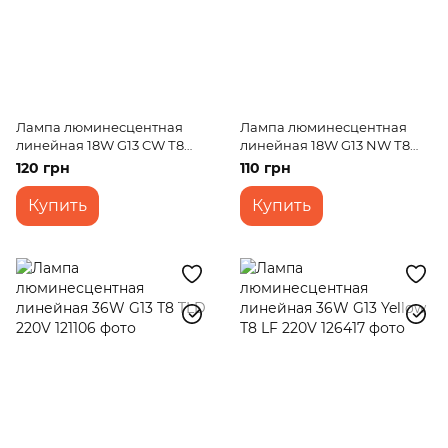
Лампа люминесцентная
Лампа люминесцентная
линейная 18W G13 CW Т8
линейная 18W G13 NW Т8
TLD 220V
TLD 220V
120 грн
110 грн
Купить
Купить