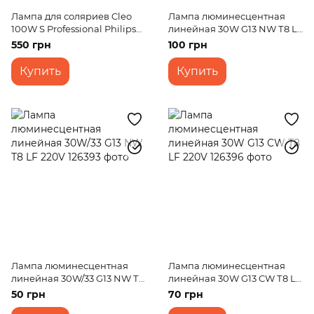
Лампа для соляриев Cleo
Лампа люминесцентная
100W S Professional Philips
линейная 30W G13 NW Т8 LF
220V
(Economy) 220V
550 грн
100 грн
Купить
Купить
Лампа люминесцентная
Лампа люминесцентная
линейная 30W/33 G13 NW Т8
линейная 30W G13 CW Т8 LF
LF 220V
220V
50 грн
70 грн