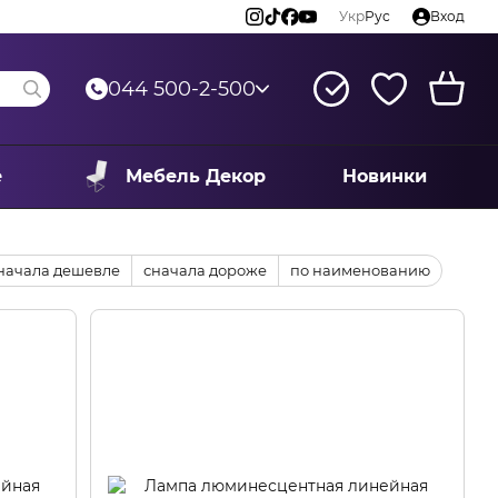
Укр
Рус
Вход
044 500-2-500
е
Мебель Декор
Новинки
начала дешевле
сначала дороже
по наименованию