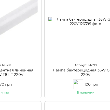
: 126390
Артикул: 126399
ентная линейная
Лампа бактерицидная 36W G1
 Т8 LF 220V
220V
70 грн
100 грн
личии
В наличии