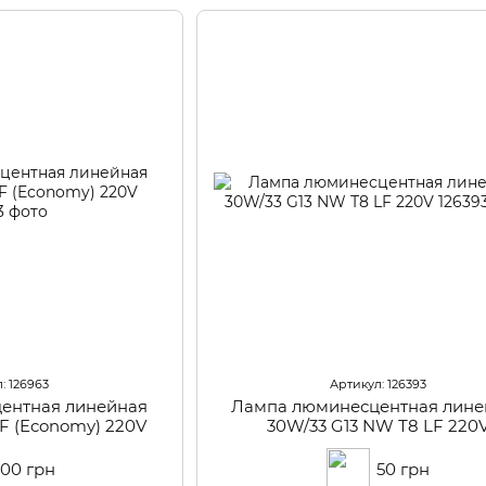
: 126963
Артикул: 126393
ентная линейная
Лампа люминесцентная лине
F (Economy) 220V
30W/33 G13 NW Т8 LF 220
100 грн
50 грн