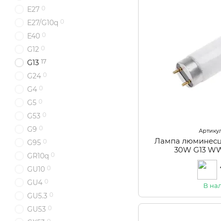
0
E27
0
E27/G10q
0
E40
0
G12
17
G13
0
G24
0
G4
0
G5
0
G53
0
G9
Артикул
Лампа люминесц
0
G95
30W G13 WW
0
GR10q
0
GU10
0
GU4
В на
0
GU5.3
0
GU53