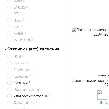
0
GX53
0
GY6.35
0
R7s
0
Rx7s
0
S8.5
0
SV8.5
0
W2.1x9.5d
Оттенок (цвет) свечения
0
RGB
0
Синий
0
Зелёный
Артикул
0
Красный
Лампа люминесцен
1
Желтый
2
0
Регулируемый
4
Ультрафиолетовый
0
В на
Фиолетовый
0