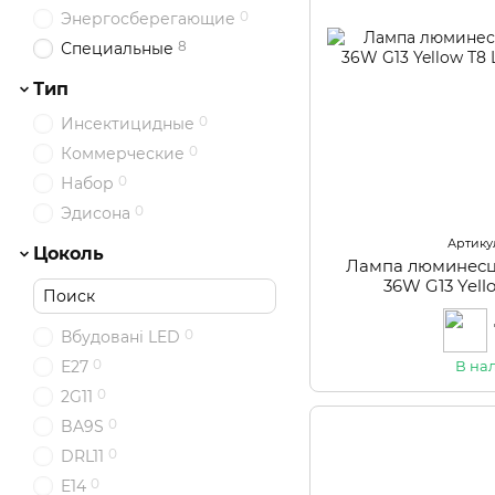
0
Энергосберегающие
8
Специальные
Тип
0
Инсектицидные
0
Коммерческие
0
Набор
0
Эдисона
Артикул
Цоколь
Лампа люминесц
36W G13 Yell
0
Вбудовані LED
0
Е27
В на
0
2G11
0
BA9S
0
DRL11
0
E14