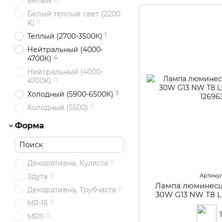
Белый
Белый теплый свет (2200
0
K)
1
Теплый (2700-3500К)
Нейтральный (4000-
4
4700К)
Нейтральный (4000-
0
4700K)
3
Холодный (5900-6500К)
0
Холодный (5500)
Форма
0
Декоративна, Куляста
0
Здута
Артикул
Лампа люминесц
0
Декоративна, Трубчаста
30W G13 NW Т8 L
0
MR-16
0
MR11