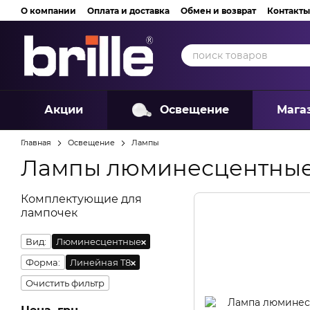
Перейти к основному контенту
О компании
Оплата и доставка
Обмен и возврат
Контакты
Акции
Освещение
Мага
Главная
Освещение
Лампы
Лампы люминесцентные
Комплектующие для
лампочек
Вид:
Люминесцентные
Форма:
Линейная T8
Очистить фильтр