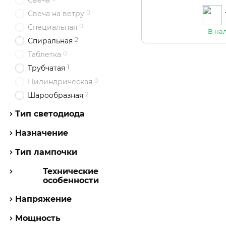
Свеча
0
Свеча на ветру
0
Специальная
В на
2
Спиральная
0
Таблетка
1
Трубчатая
0
Цилиндрическая
2
Шарообразная
Тип светодиода
Назначение
Тип лампочки
Технические
особенности
Напряжение
Мощность