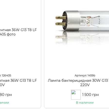
: 126405
Артикул: 1459b
тная 36W G13 Т8 LF
Лампа бактерицидная 30W G13 
20V
220V
80 грн
1 500 грн
личии
В наличии