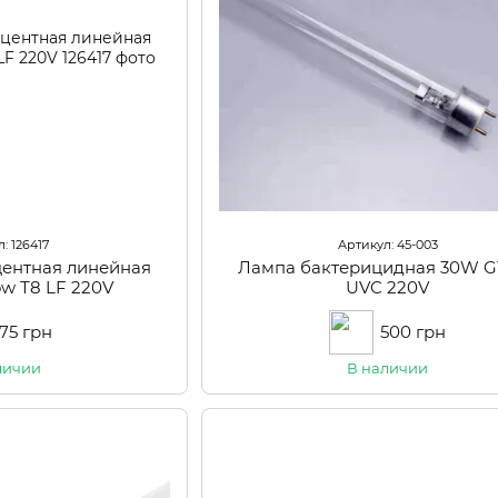
: 126417
Артикул: 45-003
ентная линейная
Лампа бактерицидная 30W G1
ow Т8 LF 220V
UVC 220V
75 грн
500 грн
личии
В наличии