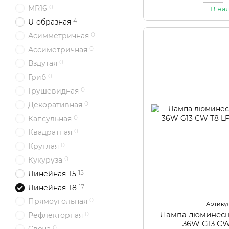
0
MR16
В на
4
U-образная
0
Асимметричная
0
Ассиметричная
0
Вздутая
0
Гриб
0
Грушевидная
0
Декоративная
0
Капсульная
0
Квадратная
0
Круглая
0
Кукуруза
15
Линейная T5
17
Линейная T8
0
Прямоугольная
Артикул
Лампа люминесц
0
Рефлекторная
36W G13 CW
0