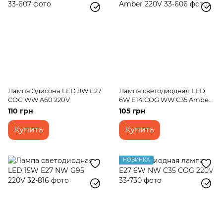
Лампа Эдисона LED 8W E27
Лампа светодиодная LED
COG WW A60 220V
6W E14 COG WW C35 Amber
220V
110 грн
105 грн
Купить
Купить
НОВИНКА