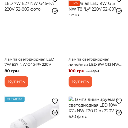
−17%
Лампа светодиодная LED
Лампа светодиодная
7W E27 NW G45-PA 220V
линейная LED 9W G13 NW
Т8 "Ly" 220V
80 грн
100 грн
120 грн
Купить
Купить
НОВИНКА