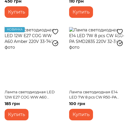
450 грн
110 грн
Купить
Купить
НОВИНКА
Лампа светодиодная LED
Лампа светодиодная E14
12W E27 COG WW A60
LED 7W 8 pcs CW R50-PA
Amber 220V
SMD2835 220V
185 грн
100 грн
Купить
Купить