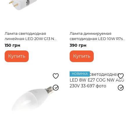
Лампа светодиодная
Лампа диммируемая
линейная LED 20W G13 NW
светодиодная LED 10W R7s
Т8 "Ly" 220V
NW T20 Dim 220V
150 грн
390 грн
Купить
Купить
НОВИНКА