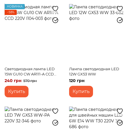
НОВИНКА
−58%
Светодиодная лампа LED
Лампа светодиодная LED
15W GU10 CW AR111-A CCD
12W GX53 WW
220V
240 грн
120 грн
570 грн
Купить
Купить