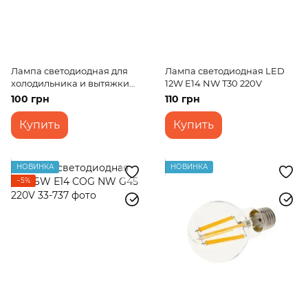
Лампа светодиодная для
Лампа светодиодная LED
холодильника и вытяжки
12W E14 NW T30 220V
2,5W E14 NW S25 220V
100 грн
110 грн
Купить
Купить
НОВИНКА
НОВИНКА
−5%