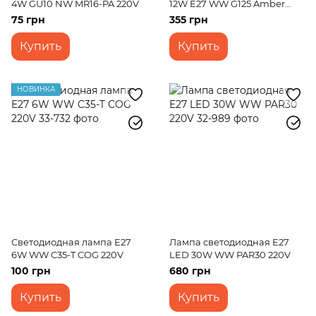
4W GU10 NW MR16-PA 220V
12W E27 WW G125 Amber
220V
75 грн
355 грн
Купить
Купить
НОВИНКА
Светодиодная лампа E27
Лампа светодиодная E27
6W WW C35-T COG 220V
LED 30W WW PAR30 220V
100 грн
680 грн
Купить
Купить