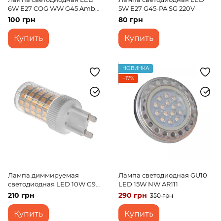
6W E27 COG WW G45 Amber
5W E27 G45-PA SG 220V
220V
100 грн
80 грн
Купить
Купить
НОВИНКА
−17%
Лампа диммируемая
Лампа светодиодная GU10
светодиодная LED 10W G9
LED 15W NW AR111
WW T20 Dim 220V
210 грн
290 грн
350 грн
Купить
Купить