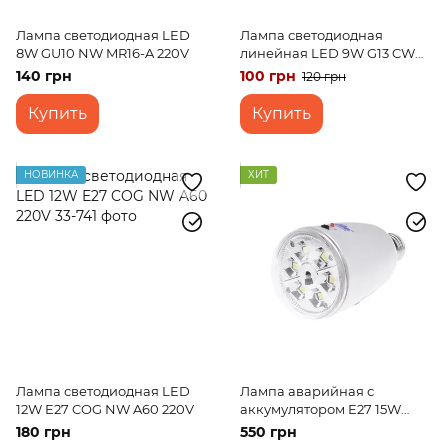
Лампа светодиодная LED
Лампа светодиодная
8W GU10 NW MR16-A 220V
линейная LED 9W G13 CW
Т8 "Ly" 220V
140 грн
100 грн
120 грн
Купить
Купить
НОВИНКА
ХИТ
Лампа светодиодная LED
Лампа аварийная с
12W E27 COG NW A60 220V
аккумулятором E27 15W
(LED-814) 220V
180 грн
550 грн