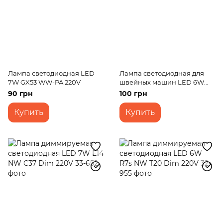
Лампа светодиодная LED
Лампа светодиодная для
7W GX53 WW-PA 220V
швейных машин LED 6W
E14 WW T30 220V
90 грн
100 грн
Купить
Купить