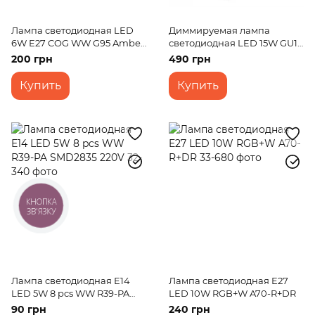
Лампа светодиодная LED
Диммируемая лампа
6W E27 COG WW G95 Amber
светодиодная LED 15W GU10
220V
WW AR111 Dim 220V
200 грн
490 грн
Купить
Купить
КНОПКА
ЗВ'ЯЗКУ
Лампа светодиодная E14
Лампа светодиодная E27
LED 5W 8 pcs WW R39-PA
LED 10W RGB+W A70-R+DR
SMD2835 220V
90 грн
240 грн