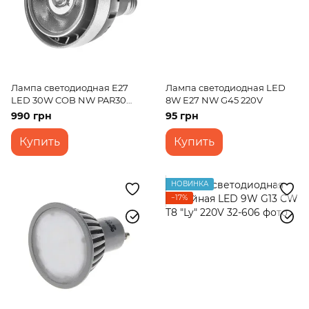
Лампа светодиодная E27
Лампа светодиодная LED
LED 30W COB NW PAR30
8W E27 NW G45 220V
220V
990 грн
95 грн
Купить
Купить
НОВИНКА
−17%