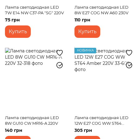
Лампа светодиодная LED
Лампа светодиодная LED
7W E14 NW C37-PA "SG" 220V
8W E27 COG NW A60 230V
75 грн
110 грн
Купить
Купить
НОВИНКА
Лампа светодиодная LED
Лампа светодиодная LED
8W GU10 CW MR16-A 220V
12W E27 COG WW ST64
Amber 220V
140 грн
305 грн