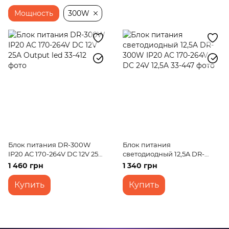
Мощность
300W
Блок питания DR-300W
Блок питания
IP20 AC 170-264V DC 12V 25A
светодиодный 12,5A DR-
Output led
300W IP20 AC 170-264V DC
1 460 грн
1 340 грн
24V 12,5A
Купить
Купить