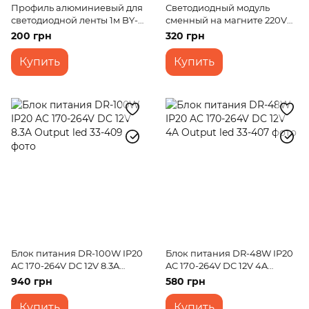
Профиль алюминиевый для
Светодиодный модуль
светодиодной ленты 1м BY-
сменный на магните 220V
040
18W SMD 5730 CW IP20 (LW-
200 грн
320 грн
03/36)
Купить
Купить
Блок питания DR-100W IP20
Блок питания DR-48W IP20
AC 170-264V DC 12V 8.3A
AC 170-264V DC 12V 4A
Output led
Output led
940 грн
580 грн
Купить
Купить