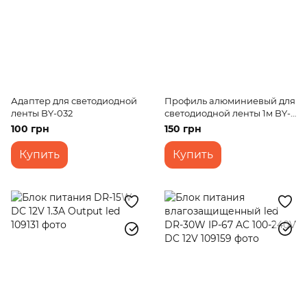
Адаптер для светодиодной
Профиль алюминиевый для
ленты BY-032
светодиодной ленты 1м BY-
066
100 грн
150 грн
Купить
Купить