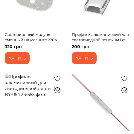
Светодиодный модуль
Профиль алюминиевый для
сменный на магните 220V
светодиодной ленты 1м BY-
18W SMD 5730 NW IP20 (LW-
042
320 грн
200 грн
03/36)
Купить
Купить