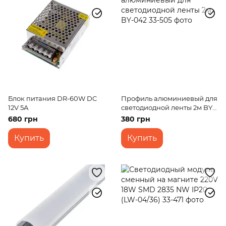
Блок питания DR-60W DC
Профиль алюминиевый для
12V 5A
светодиодной ленты 2м BY-
042
680 грн
380 грн
Купить
Купить