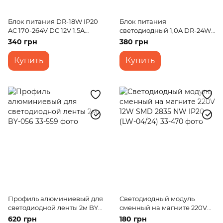
Блок питания DR-18W IP20
Блок питания
AC 170-264V DC 12V 1.5A
светодиодный 1,0A DR-24W
Output led
IP67 AC 170-264V DC 24V 1,0A
340 грн
380 грн
Купить
Купить
Профиль алюминиевый для
Светодиодный модуль
светодиодной ленты 2м BY-
сменный на магните 220V
056
12W SMD 2835 NW IP20 (LW-
620 грн
180 грн