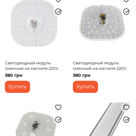
Светодиодный модуль
Светодиодный модуль
сменный на магните 220V
сменный на магните 220V
36W SMD 2835 CW IP20 (LW-
24W SMD 2835 CCT
380 грн
380 грн
03/60)
WW+NW+CW IP20 (LW-
03/24)
Купить
Купить