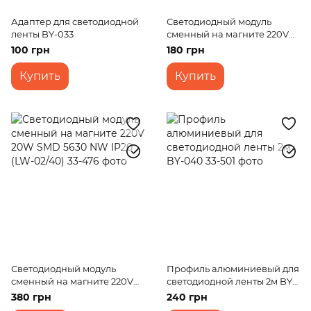
Адаптер для светодиодной
Светодиодный модуль
ленты BY-033
сменный на магните 220V
12W SMD 5730 WW IP20 (LW-
100 грн
180 грн
03/24)
Купить
Купить
Светодиодный модуль
Профиль алюминиевый для
сменный на магните 220V
светодиодной ленты 2м BY-
20W SMD 5630 NW IP20 (LW-
040
380 грн
240 грн
02/40)