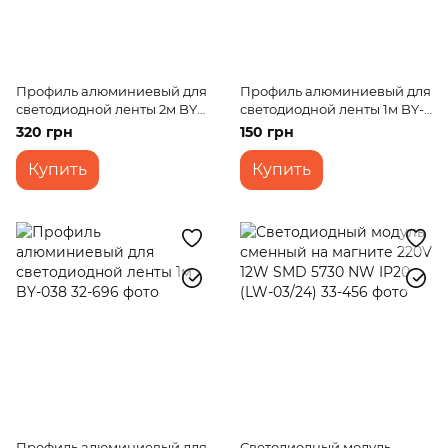
Профиль алюминиевый для
Профиль алюминиевый для
светодиодной ленты 2м BY-
светодиодной ленты 1м BY-
038
053
320 грн
150 грн
Купить
Купить
Профиль алюминиевый для
Светодиодный модуль