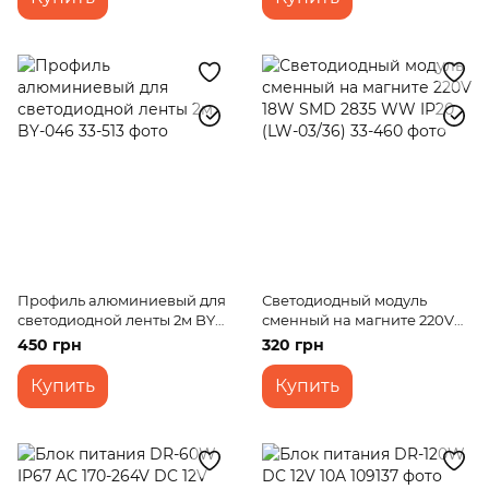
Профиль алюминиевый для
Светодиодный модуль
светодиодной ленты 2м BY-
сменный на магните 220V
046
18W SMD 2835 WW IP20 (LW-
450 грн
320 грн
03/36)
Купить
Купить