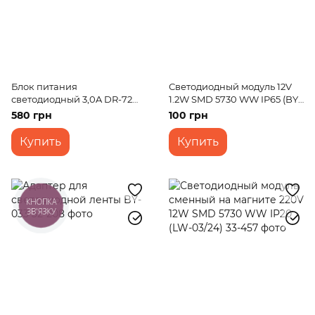
Блок питания
Светодиодный модуль 12V
светодиодный 3,0A DR-72W
1.2W SMD 5730 WW IP65 (BY-
IP20 AC 170-264V DC 24V
018/3)
580 грн
100 грн
3,0A
Купить
Купить
КНОПКА
ЗВ'ЯЗКУ