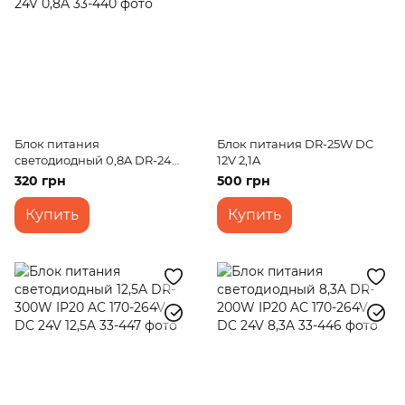
Блок питания
Блок питания DR-25W DC
светодиодный 0,8A DR-24W
12V 2,1A
IP20 AC 170-264V DC 24V
320 грн
500 грн
0,8A
Купить
Купить