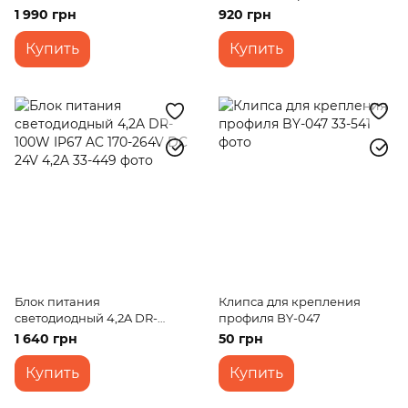
050
1 990 грн
920 грн
Купить
Купить
Блок питания
Клипса для крепления
светодиодный 4,2A DR-
профиля BY-047
100W IP67 AC 170-264V DC
1 640 грн
50 грн
24V 4,2A
Купить
Купить