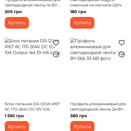
светодиодной ленты 1м BY-
сменный на магните 220V
038
12W SMD 5730 NW IP20 (LW-
200 грн
180 грн
03/24)
Купить
Купить
Блок питания DR-120W IP67
Профиль алюминиевый для
AC 170-264V DC 12V 10A
светодиодной ленты 2м BY-
Output led
066
1 550 грн
380 грн
Купить
Купить