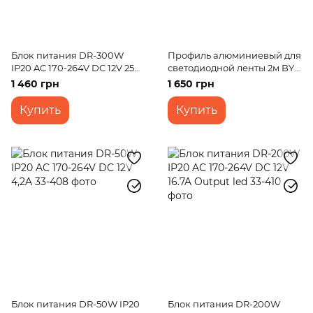
Блок питания DR-300W
Профиль алюминиевый для
IP20 AC 170-264V DC 12V 25A
светодиодной ленты 2м BY-
Output led
049
1 460 грн
1 650 грн
Купить
Купить
Блок питания DR-50W IP20
Блок питания DR-200W