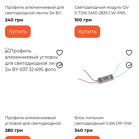
Профиль алюминиевый для
Светодиодный модуль 12V
светодиодной ленты 2м BY-
0.72W SMD 2835 CW IP65
054
(BY-092/3)
240 грн
100 грн
Купить
Купить
Профиль алюминиевый
Блок питания
угловой для светодиодной
светодиодный 0,6A DR-15W
ленты 2м BY-037
IP67 AC 170-264V DC 24V
280 грн
340 грн
0,6A