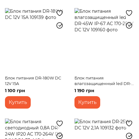
Блок питания DR-180W DC
Блок питания
12V 15A
влагозащищенный led DR-
45W IP-67 AC 170-250V DC
1 100 грн
1 190 грн
12V
Купить
Купить