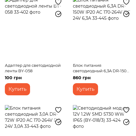
Адаптер для светодиодной
Блок питания
ленты BY-058
светодиодный 6,3A DR-150W
IP20 AC 170-264V DC 24V 6,3A
100 грн
860 грн
Купить
Купить