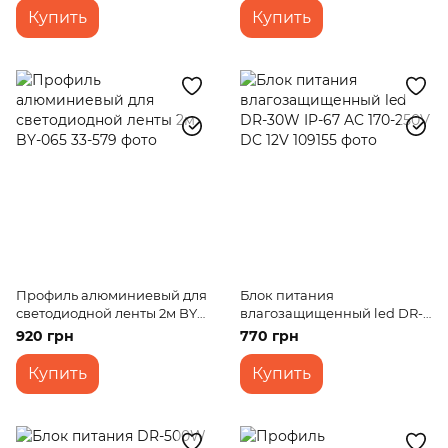
Купить
Купить
Профиль алюминиевый для
Блок питания
светодиодной ленты 2м BY-
влагозащищенный led DR-
065
30W IP-67 AC 170-250V DC
920 грн
770 грн
12V
Купить
Купить