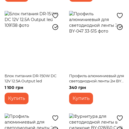
Блок питания DR-150W DC
Профиль алюминиевый для
12V 12.5A Output led
светодиодной ленты 2м BY-
047
1 100 грн
340 грн
Купить
Купить