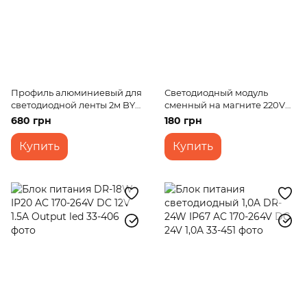
Профиль алюминиевый для
Светодиодный модуль
светодиодной ленты 2м BY-
сменный на магните 220V
051
12W SMD 5730 CW IP20 (LW-
680 грн
180 грн
03/24)
Купить
Купить