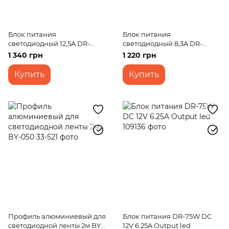
Блок питания
Блок питания
светодиодный 12,5A DR-
светодиодный 8,3A DR-
300W IP20 AC 170-264V DC
200W IP20 AC 170-264V DC
1 340 грн
1 220 грн
24V 12,5A
24V 8,3A
Купить
Купить
Профиль алюминиевый для
Блок питания DR-75W DC
светодиодной ленты 2м BY-
12V 6.25A Output led