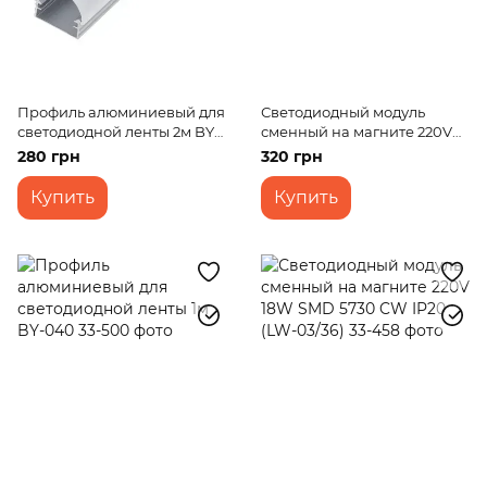
Профиль алюминиевый для
Светодиодный модуль
светодиодной ленты 2м BY-
сменный на магните 220V
053
18W SMD 2835 NW IP20 (LW-
280 грн
320 грн
04/36)
Купить
Купить