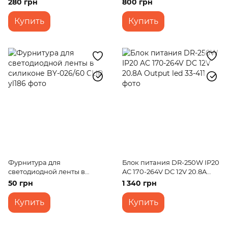
280 грн
800 грн
Купить
Купить
Фурнитура для
Блок питания DR-250W IP20
светодиодной ленты в
AC 170-264V DC 12V 20.8A
силиконе BY-026/60 CLIP
Output led
50 грн
1 340 грн
Купить
Купить