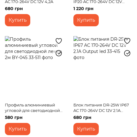
AC 170-264V DC 12V 4,2A
IP20 AC 170-264V DC 12V
16.7A Output led
680 грн
1 220 грн
Купить
Купить
Профиль алюминиевый
Блок питания DR-25W IP67
угловой для светодиодной
AC 170-264V DC 12V 2.1A
ленты 2м BY-045
Output led
580 грн
680 грн
Купить
Купить