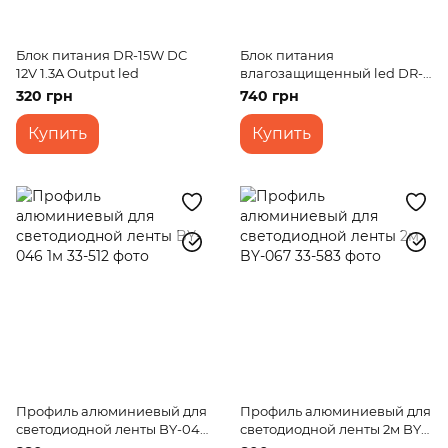
Блок питания DR-15W DC
Блок питания
12V 1.3A Output led
влагозащищенный led DR-
30W IP-67 AC 100-240V DC
320 грн
740 грн
12V
Купить
Купить
Профиль алюминиевый для
Профиль алюминиевый для
светодиодной ленты BY-046
светодиодной ленты 2м BY-
1м
067