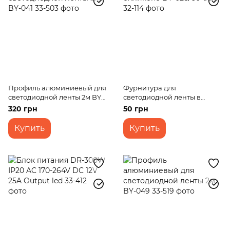
Профиль алюминиевый для
Фурнитура для
светодиодной ленты 2м BY-
светодиодной ленты в
041
силиконе BY-028/60 CLIP
320 грн
50 грн
Купить
Купить