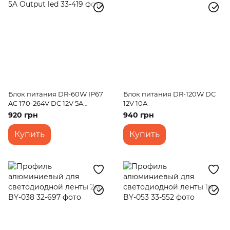
Блок питания DR-60W IP67
Блок питания DR-120W DC
AC 170-264V DC 12V 5A
12V 10A
Output led
920 грн
940 грн
Купить
Купить