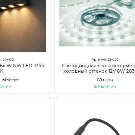
: 34-478
Артикул: 32-658
/6х1W NW LED IP44
Светодиодная лента негермет
BK
холодный оттенок 12V 8W 28
PCB IP20 1m (BY-030/120)
170 грн
500 грн
личии
В наличии