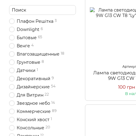
3
Плафон Решітка
6
Downlight
65
Бытовые
4
Венге
18
Влагозащищенные
8
Грунтовые
Артикул
1
Датчики
Лампа светодиод
9W G13 CW 
9
Декоративный
54
Дизайнерские
100 грн
В на
22
Для Витрин
14
Звездное небо
89
Коммерческие
1
Конский хвост
20
Консольные
12