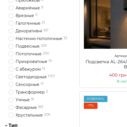
Приліжкові
9
Аварийные
11
Врезные
31
Галогенные
167
Декоративні
32
Настенно-потолочные
335
Подвесные
250
Потолочные
Артикул
19
Подсветка AL-264
Прикроватные
13
С абажуром
400 грн
1757
Светодиодные
В на
17
Сенсорные
3
Трансформер
НОВИНКА
91
Умные
−17%
183
Фасадные
206
Хрустальные
Тип