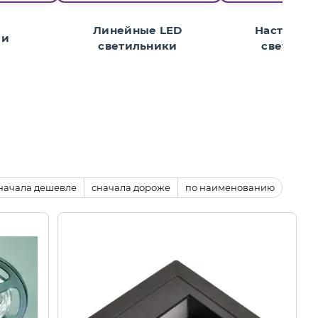
Линейные LED
Настенны
ли
светильники
светиль
начала дешевле
сначала дороже
по наименованию