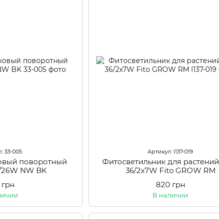
: 33-005
Артикул: l137-019
ковый поворотный
Фитосветильник для растений
4/26W NW BK
36/2x7W Fito GROW RM
 грн
820 грн
личии
В наличии