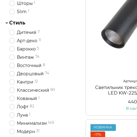
1
Шторы
1
Slim
Стиль
7
Дитячий
11
Арт-деко
5
Барокко
74
Винтаж
8
Восточный
74
Дворцовый
Артикул
12
Кантри
Светильник тре
60
Классический
LED KW-22
1
Кованый
440
82
Лофт
В на
1
Луна
149
Минимализм
НОВИНКА
31
Модерн
−17%