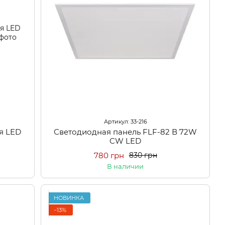
Артикул: 33-216
я LED
Светодиодная панель FLF-82 В 72W
CW LED
780 грн
830 грн
В наличии
НОВИНКА
−13%