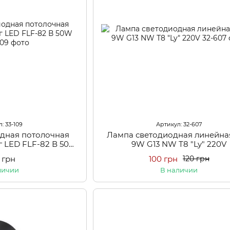
: 33-109
Артикул: 32-607
одная потолочная
Лампа светодиодная линейна
г LED FLF-82 В 50W
9W G13 NW Т8 "Ly" 220V
CW
 грн
100 грн
120 грн
личии
В наличии