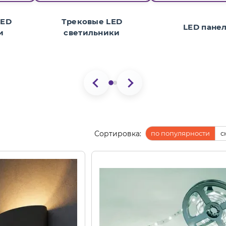
LED
Трековые LED
LED пане
и
светильники
Сортировка:
по популярности
с