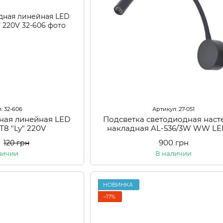
: 32-606
Артикул: 27-051
ная линейная LED
Подсветка светодиодная наст
Т8 "Ly" 220V
накладная AL-536/3W WW LE
900 грн
120 грн
личии
В наличии
НОВИНКА
−17%