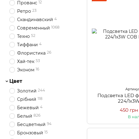
12
Прованс
23
Ретро
4
Скандинавский
1068
Современный
52
Техно
4
Тиффани
26
Флористика
53
Хай-тек
16
Эконом
Цвет
Артикул
244
Золотий
Подсветка LED ф
118
Срібний
224/1х3
4
Бежевый
450 грн
826
Белый
В на
94
Бесцветный
15
Бронзовый