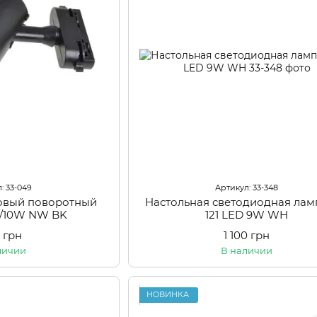
: 33-049
Артикул: 33-348
ковый поворотный
Настольная светодиодная лам
5/10W NW BK
121 LED 9W WH
 грн
1 100 грн
личии
В наличии
НОВИНКА