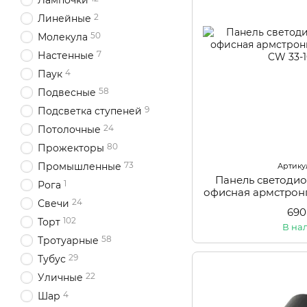
Лампочки
2
Линейные
50
Молекула
7
Настенные
4
Паук
58
Подвесные
9
Подсветка ступеней
24
Потолочные
80
Прожекторы
73
Промышленные
Артикул
Панель светоди
1
Рога
офисная армстрон
24
Свечи
690
102
Торт
В на
58
Тротуарные
29
Тубус
22
Уличные
4
Шар