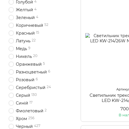
4
Голубой
4
Желтый
4
Зеленый
52
Коричневый
15
Красный
22
Латунь
9
Медь
20
Никель
5
Оранжевый
6
Разноцветный
6
Розовый
24
Серебристый
Артикул
Светильник тре
130
Серый
LED KW-21
17
Синій
700
2
Фиолетовый
В на
256
Хром
427
Черный