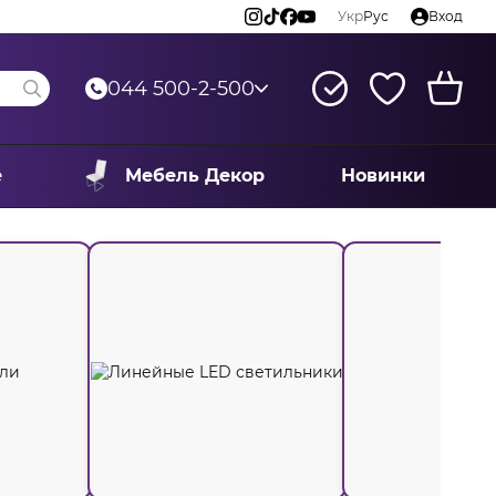
Укр
Рус
Вход
044 500-2-500
е
Мебель Декор
Новинки