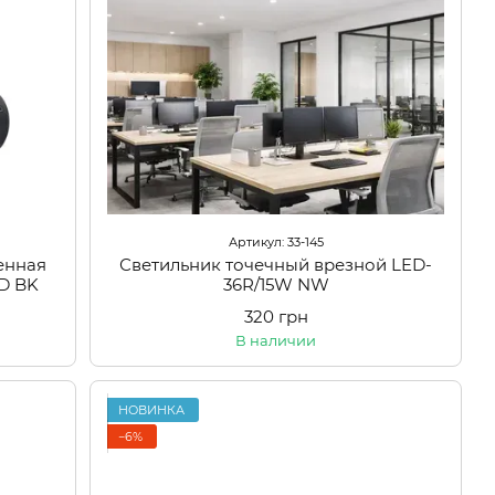
Артикул: 33-145
енная
Светильник точечный врезной LED-
D BK
36R/15W NW
320 грн
В наличии
НОВИНКА
−6%