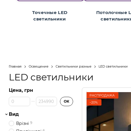
Точечные LED
Потолочные 
светильники
светильник
Главная
Освещение
Светильники разные
LED светильники
LED светильники
Цена, грн
РАСПРОДАЖА
От Цена, грн
До Цена, грн
ОК
−20%
Вид
9
Врізні
6