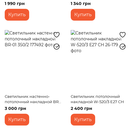
в ванную W-621/24W
02 921/2
1 990 грн
1 340 грн
Купить
Купить
Светильник настенно-
Светильник потолочный
потолочный накладной BR-
накладной W-520/3 Е27 CH
01 350/2
3 000 грн
2 400 грн
Купить
Купить