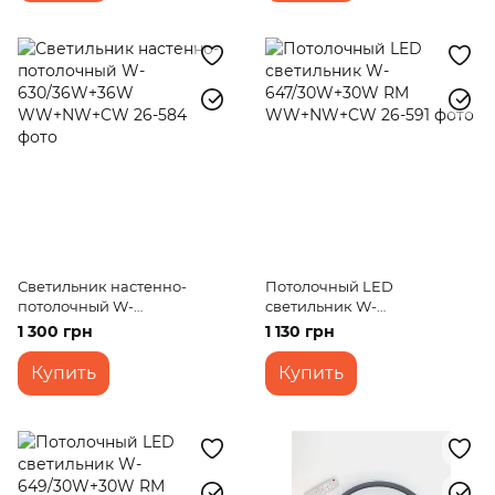
Светильник настенно-
Потолочный LED
потолочный W-
светильник W-
630/36W+36W WW+NW+CW
647/30W+30W RM
1 300 грн
1 130 грн
WW+NW+CW
Купить
Купить