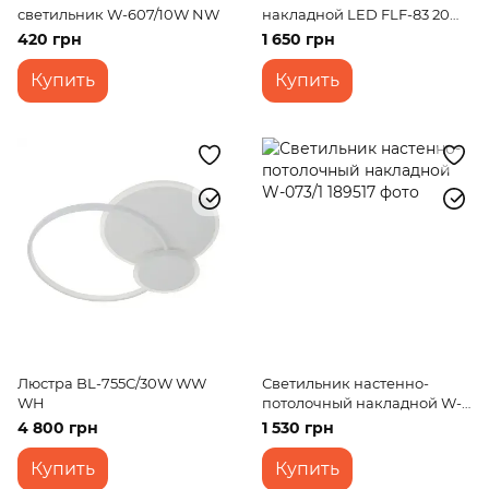
светильник W-607/10W NW
накладной LED FLF-83 20W
WW BK
420 грн
1 650 грн
Купить
Купить
Люстра BL-755С/30W WW
Светильник настенно-
WH
потолочный накладной W-
073/1
4 800 грн
1 530 грн
Купить
Купить