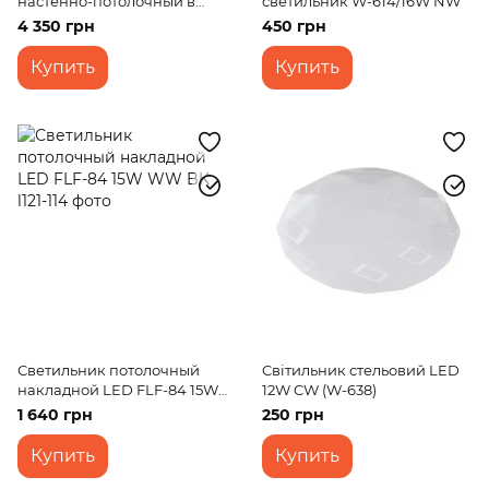
настенно-потолочный в
светильник W-614/16W NW
ванную WBL-01/24W NW
4 350 грн
450 грн
WH
Купить
Купить
Светильник потолочный
Cвітильник стельовий LED
накладной LED FLF-84 15W
12W CW (W-638)
WW BK
1 640 грн
250 грн
Купить
Купить