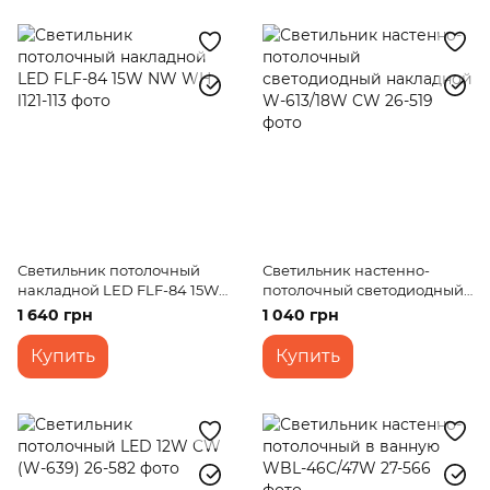
Светильник потолочный
Светильник настенно-
накладной LED FLF-84 15W
потолочный светодиодный
NW WH
накладной W-613/18W CW
1 640 грн
1 040 грн
Купить
Купить