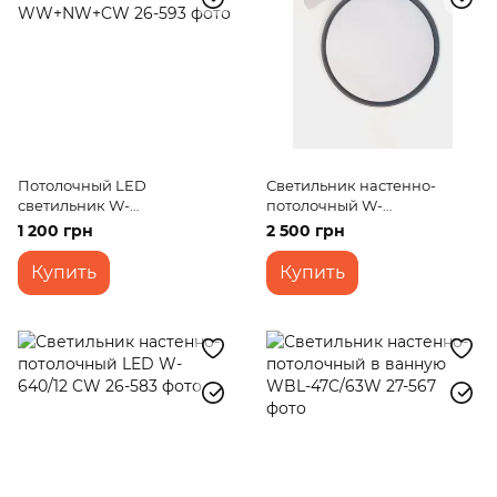
Потолочный LED
Светильник настенно-
светильник W-
потолочный W-
649/30W+30W RM
643/27W+27W CCT+RGB
1 200 грн
2 500 грн
WW+NW+CW
TUYA
Купить
Купить