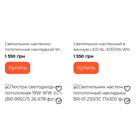
Светильник настенно-
Светильник настенный в
потолочный накладной W-
ванную LED AL-513/12W WH
072/1
1 550 грн
1 550 грн
Купить
Купить