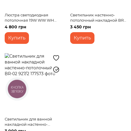
Люстра светодиодная
Светильник настенно-
потолочная 19W WW WH
потолочный накладной BR-
(BR-995C/1)
01 230/3C
4 800 грн
3 450 грн
Купить
Купить
КНОПКА
ЗВ'ЯЗКУ
Светильник для ванной
накладной настенно-
потолочный BR-02 927/2