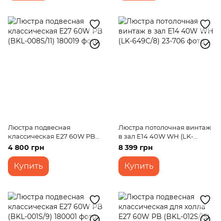
Люстра подвесная
Люстра потолочная винтаж
классическая E27 60W PB
в зал E14 40W WH (LK-
(BKL-008S/11)
649C/8)
4 800 грн
8 399 грн
Купить
Купить