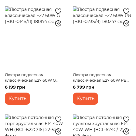
Люстра подвесная
Люстра подвесная
классическая E27 60W G
классическая E27 60W PB
(BKL-014S/11)
(BKL-023S/9)
6 199 грн
6 799 грн
Купить
Купить