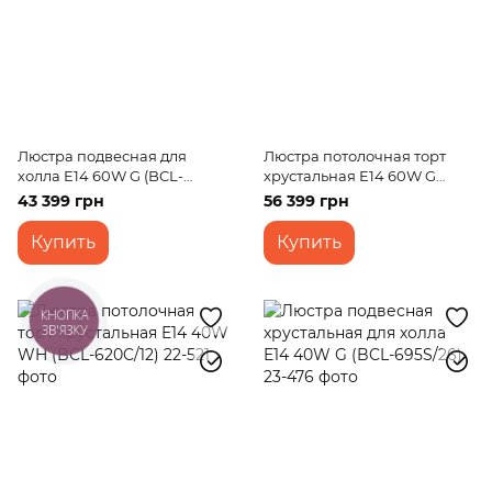
Люстра подвесная для
Люстра потолочная торт
холла E14 60W G (BCL-
хрустальная E14 60W G
058S/10)
(BCL-063C/13)
43 399 грн
56 399 грн
Купить
Купить
КНОПКА
ЗВ'ЯЗКУ