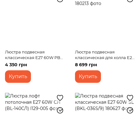
Люстра подвесная
Люстра подвесная
классическая E27 60W PB
классическая для холла E27
(BKL-001S/9)
60W PB (BKL-012S/15)
4 350 грн
8 699 грн
Купить
Купить