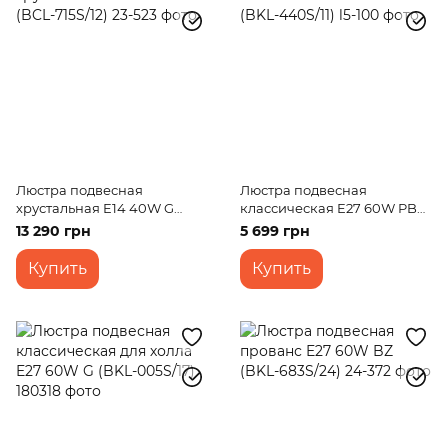
Люстра подвесная
Люстра подвесная
хрустальная E14 40W G
классическая E27 60W PB
(BCL-715S/12)
(BKL-440S/11)
13 290 грн
5 699 грн
Купить
Купить