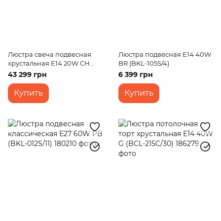
Люстра свеча подвесная
Люстра подвесная E14 40W
хрустальная E14 20W CH
BR (BKL-105S/4)
(BCL-270S/15)
43 299 грн
6 399 грн
Купить
Купить