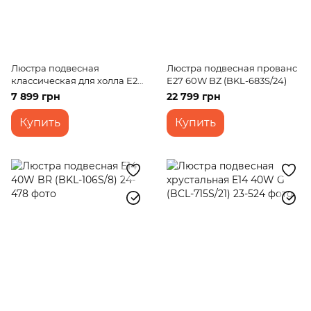
Люстра подвесная
Люстра подвесная прованс
классическая для холла E27
E27 60W BZ (BKL-683S/24)
60W G (BKL-005S/17)
7 899 грн
22 799 грн
Купить
Купить