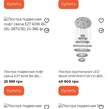
Купить
Купить
Люстра подвесная лофт
Люстра хрустальная LED
свеча E27 60W BK (BL-
264W WW+NW+CW CH (BR-
387S/36)
999S/7)
25 599 грн
49 900 грн
Купить
Купить