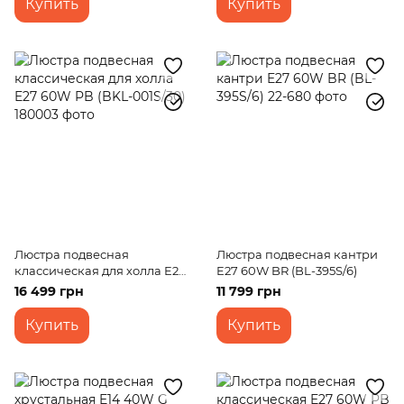
Купить
Купить
Люстра подвесная
Люстра подвесная кантри
классическая для холла E27
E27 60W BR (BL-395S/6)
60W PB (BKL-001S/30)
16 499 грн
11 799 грн
Купить
Купить