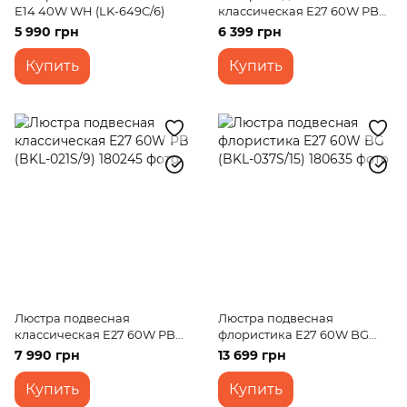
E14 40W WH (LK-649C/6)
классическая E27 60W PB
(BKL-034S/11)
5 990 грн
6 399 грн
Купить
Купить
Люстра подвесная
Люстра подвесная
классическая E27 60W PB
флористика E27 60W BG
(BKL-021S/9)
(BKL-037S/15)
7 990 грн
13 699 грн
Купить
Купить