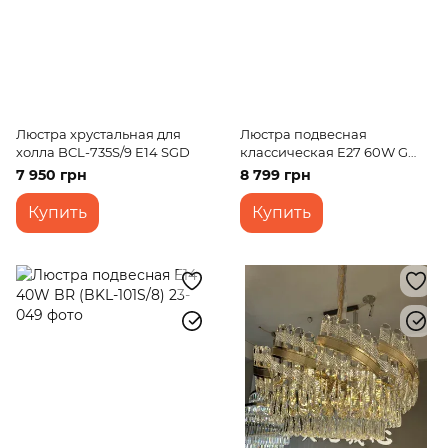
Люстра хрустальная для
Люстра подвесная
холла BCL-735S/9 E14 SGD
классическая E27 60W G
(BKL-011S/17)
7 950 грн
8 799 грн
Купить
Купить