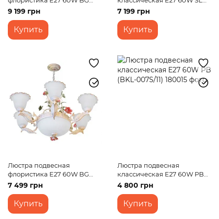
флористика E27 60W BG
классическая E27 60W SL
(BKL-037S/11)
(BKL-036S/11)
9 199 грн
7 199 грн
Купить
Купить
Люстра подвесная
Люстра подвесная
флористика E27 60W BG
классическая E27 60W PB
(BKL-037S/9)
(BKL-007S/11)
7 499 грн
4 800 грн
Купить
Купить