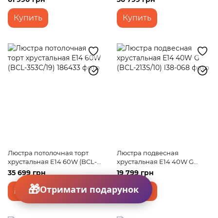
Купить
Купить
Люстра потолочная торт
Люстра подвесная
хрустальная E14 60W (BCL-
хрустальная E14 40W G
353C/19)
(BCL-213S/10)
35 699 грн
19 799 грн
Отримати подарунок
Купить
Купить