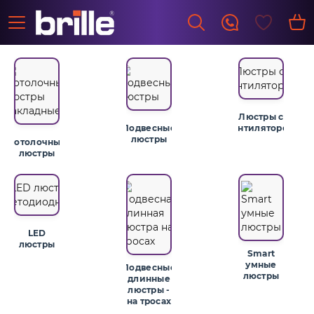
Люстры с
Подвесные
вентилятором
люстры
Потолочные
люстры
LED
люстры
Smart
умные
Подвесные
люстры
длинные
люстры -
на тросах