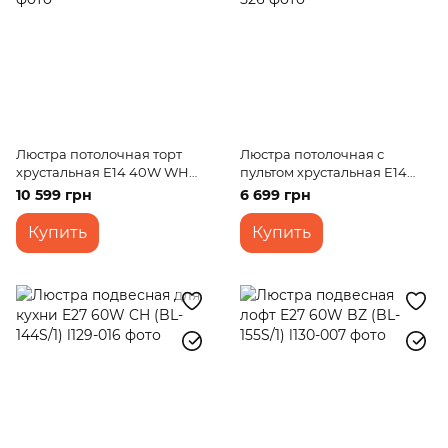
Люстра потолочная торт
Люстра потолочная с
хрустальная E14 40W WH
пультом хрустальная E14
(BCL-622C/16)
40W WH (BCL-624C/12)
10 599 грн
6 699 грн
Купить
Купить