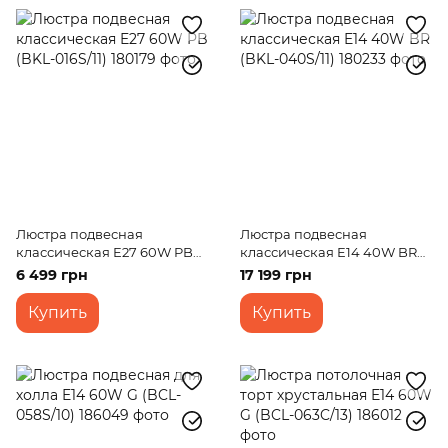
Люстра подвесная
Люстра подвесная
классическая E27 60W PB
классическая E14 40W BR
(BKL-016S/11)
(BKL-040S/11)
6 499 грн
17 199 грн
Купить
Купить