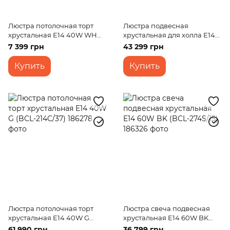
Люстра потолочная торт
Люстра подвесная
хрустальная E14 40W WH
хрустальная для холла E14
(BCL-620C/12)
40W G (BCL-695S/26)
7 399 грн
43 299 грн
Купить
Купить
Люстра потолочная торт
Люстра свеча подвесная
хрустальная E14 40W G
хрустальная E14 60W BK
(BCL-214C/37)
(BCL-274S/15)
61 990 грн
36 799 грн