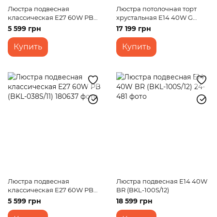
Люстра подвесная
Люстра потолочная торт
классическая E27 60W PB
хрустальная E14 40W G
(BKL-012S/11)
(BCL-215C/30)
5 599 грн
17 199 грн
Купить
Купить
Люстра подвесная
Люстра подвесная E14 40W
классическая E27 60W PB
BR (BKL-100S/12)
(BKL-038S/11)
5 599 грн
18 599 грн