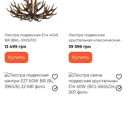
Люстра подвесная E14 40W
Люстра подвесная
BR (BKL-100S/10)
хрустальная классическая
E14 40W G (BCL-718S/27)
13 499 грн
39 599 грн
Купить
Купить