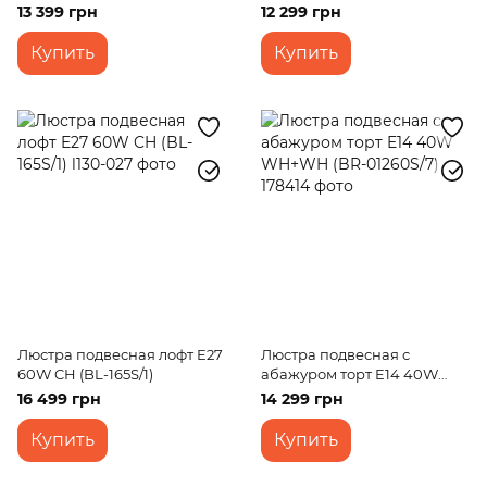
13 399 грн
12 299 грн
Купить
Купить
Люстра подвесная лофт E27
Люстра подвесная с
60W CH (BL-165S/1)
абажуром торт E14 40W
WH+WH (BR-01260S/7)
16 499 грн
14 299 грн
Купить
Купить