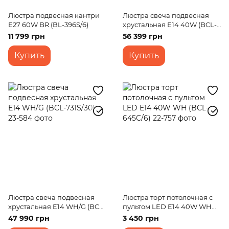
Люстра подвесная кантри
Люстра свеча подвесная
E27 60W BR (BL-396S/6)
хрустальная E14 40W (BCL-
665S/24)
11 799 грн
56 399 грн
Купить
Купить
Люстра свеча подвесная
Люстра торт потолочная с
хрустальная E14 WH/G (BCL-
пультом LED E14 40W WH
731S/30)
(BCL-645C/6)
47 990 грн
3 450 грн