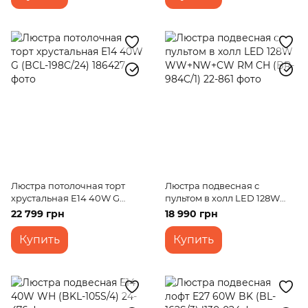
Люстра потолочная торт
Люстра подвесная с
хрустальная E14 40W G
пультом в холл LED 128W
(BCL-198C/24)
WW+NW+CW RM CH (BR-
22 799 грн
18 990 грн
984C/1)
Купить
Купить