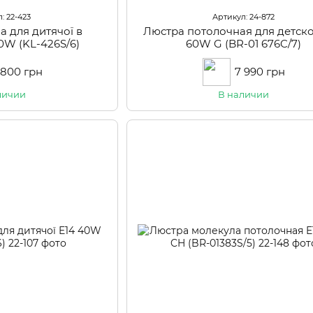
: 22-423
Артикул: 24-872
а для дитячої в
Люстра потолочная для детск
0W (KL-426S/6)
60W G (BR-01 676C/7)
 800 грн
7 990 грн
личии
В наличии