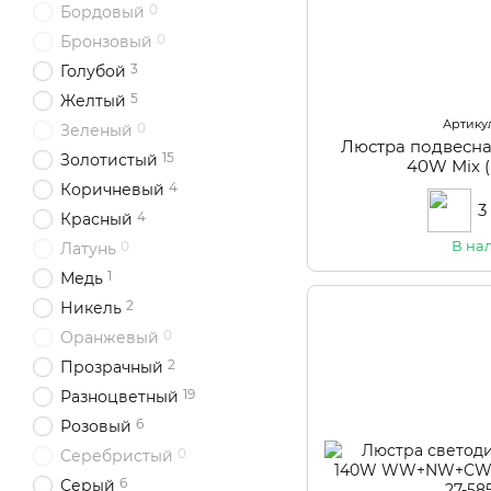
0
Бордовый
0
Бронзовый
3
Голубой
5
Желтый
Артикул
0
Зеленый
Люстра подвесна
15
Золотистый
40W Mix (
4
Коричневый
3
4
Красный
В на
0
Латунь
1
Медь
2
Никель
0
Оранжевый
2
Прозрачный
19
Разноцветный
6
Розовый
0
Серебристый
6
Серый