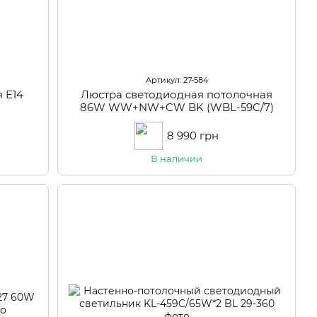
Артикул: 27-584
 E14
Люстра светодиодная потолочная
86W WW+NW+CW BK (WBL-59C/7)
8 990 грн
В наличии