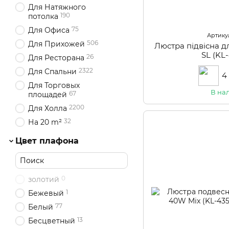
Для Натяжного
190
потолка
75
Для Офиса
Артикул
506
Для Прихожей
Люстра підвісна д
SL (KL
26
Для Ресторана
2322
Для Спальни
4
Для Торговых
В на
67
площадей
2200
Для Холла
32
На 20 m²
Цвет плафона
0
золотий
1
Бежевый
77
Белый
13
Бесцветный