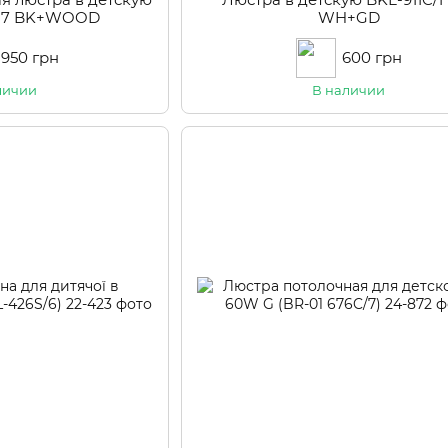
E27 BK+WOOD
WH+GD
 950 грн
600 грн
личии
В наличии