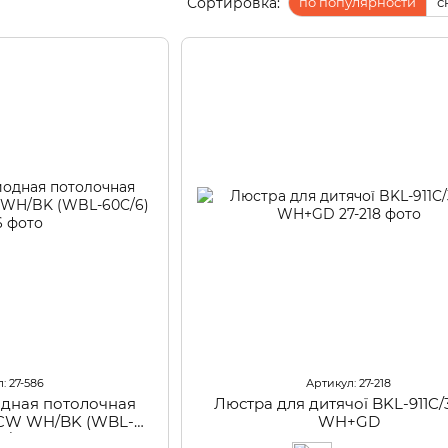
Сортировка:
по популярности
с
: 27-586
Артикул: 27-218
одная потолочная
Люстра для дитячої BKL-911C/
W WH/BK (WBL-
WH+GD
C/6)