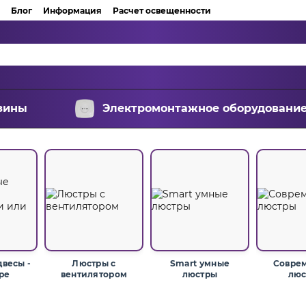
Блог
Информация
Расчет освещенности
зины
Электромонтажное оборудовани
весы -
Люстры с
Smart умные
Совре
ре
вентилятором
люстры
люс