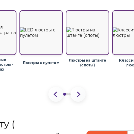
ные
Люстры на штанге
Класси
Люстры с пультом
стры -
(споты)
люс
сах
у (