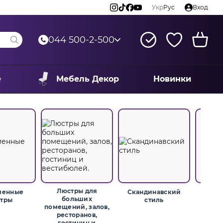
Укр
Рус
Вход
044 500-2-500
е
Мебель Декор
Новинки
Люстры для
менные
Скандинавский
Мо
больших
тры
стиль
помещений, залов,
ресторанов,
гостиниц и