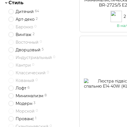
Стиль
BR-272S/5 
64
Дитячий
2
2
Арт-деко
В на
0
Барокко
2
Винтаж
0
Восточный
5
Дворцовый
0
Индустриальный
0
Кантри
0
Классический
0
Кованый
6
Лофт
8
Минимализм
3
Модерн
0
Морской
1
Прованс
0
Скандинавский