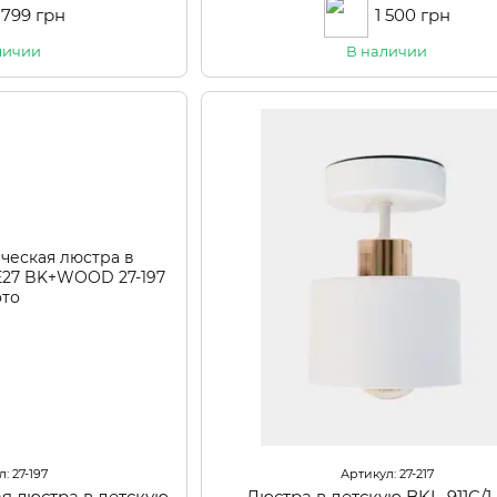
1 799 грн
1 500 грн
личии
В наличии
: 27-197
Артикул: 27-217
я люстра в детскую
Люстра в детскую BKL-911C/1