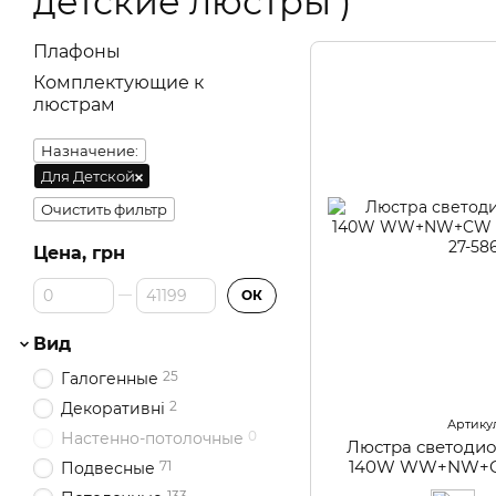
детские люстры )
Плафоны
Комплектующие к
люстрам
Назначение:
Для Детской
Очистить фильтр
Цена, грн
От Цена, грн
До Цена, грн
ОК
Вид
25
Галогенные
2
Декоративні
Артикул
0
Настенно-потолочные
Люстра светоди
140W WW+NW+C
71
Подвесные
60
133