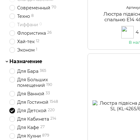
70
Современный
Артикул
Люстра підвісн
8
Техно
спальню E14 4
0
Тиффани
4
26
Флористика
12
Хай-тек
В на
1
Эконом
Назначение
365
Для Бара
Для Больших
190
помещений
33
Для Ванной
1548
Для Гостиной
220
Для Детской
214
Для Кабинета
27
Для Кафе
879
Для Кухни