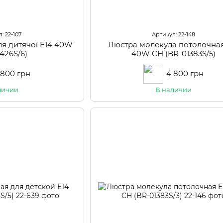
: 22-107
Артикул: 22-148
ля дитячої E14 40W
Люстра молекула потолочная
-426S/6)
40W CH (BR-01383S/5)
 800 грн
4 800 грн
личии
В наличии