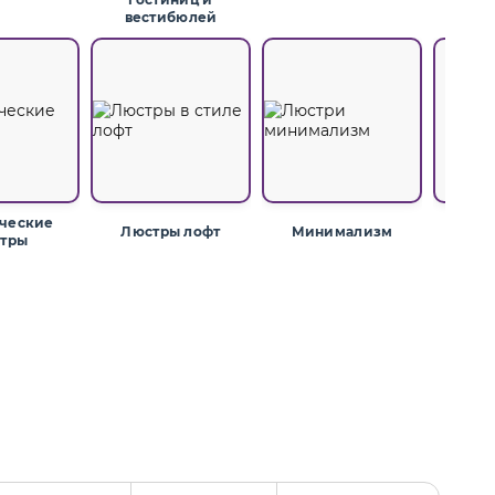
вестибюлей
ческие
Люстры лофт
Минимализм
Хру
тры