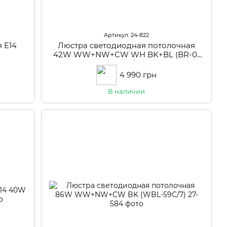
Артикул: 24-822
 E14
Люстра светодиодная потолочная
42W WW+NW+CW WH BK+BL (BR-01
646C/6)
4 990 грн
В наличии