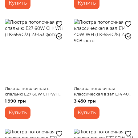
Купить
Купить
Люстра потолочная в
Люстра потолочная
спальню E27 60W CH+WH
классическая в зал E14 40W
(LK-569C/3)
WH (LK-554C/5)
1 990 грн
3 450 грн
Купить
Купить