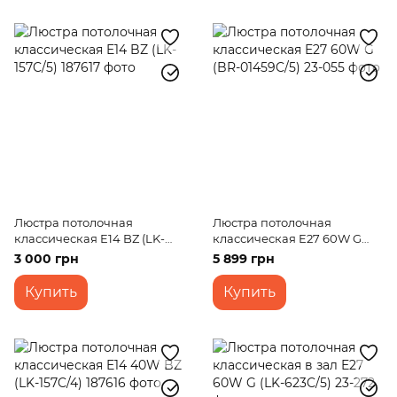
Люстра потолочная
Люстра потолочная
классическая E14 BZ (LK-
классическая E27 60W G
157C/5)
(BR-01459C/5)
3 000 грн
5 899 грн
Купить
Купить