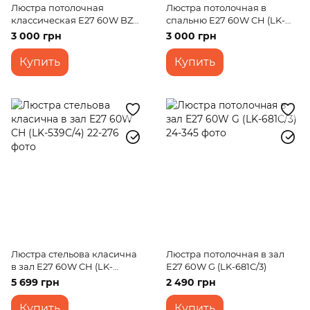
Люстра потолочная
Люстра потолочная в
классическая E27 60W BZ
спальню E27 60W CH (LK-
(LK-682C/5)
569C/5)
3 000 грн
3 000 грн
Купить
Купить
Люстра стельова класична
Люстра потолочная в зал
в зал E27 60W CH (LK-
E27 60W G (LK-681C/3)
539C/4)
5 699 грн
2 490 грн
Купить
Купить