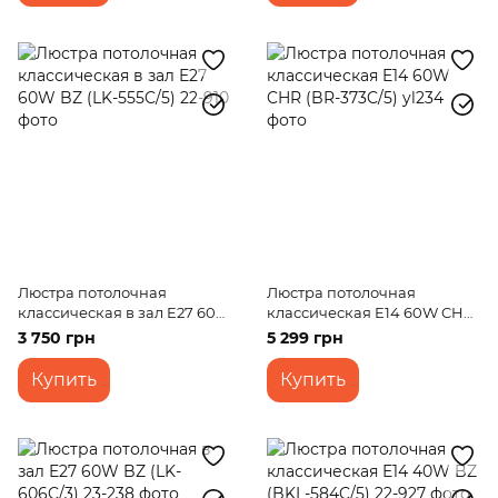
Люстра потолочная
Люстра потолочная
классическая в зал E27 60W
классическая E14 60W CHR
BZ (LK-555C/5)
(BR-373C/5)
3 750 грн
5 299 грн
Купить
Купить