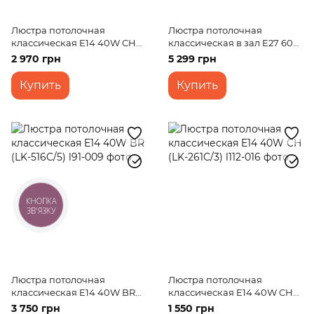
Люстра потолочная
Люстра потолочная
классическая E14 40W CH
классическая в зал E27 60W
(LK-239C/5)
BZ (LK-539C/4)
2 970 грн
5 299 грн
Купить
Купить
КНОПКА
ЗВ'ЯЗКУ
Люстра потолочная
Люстра потолочная
классическая E14 40W BR
классическая E14 40W CH
(LK-516C/5)
(LK-261C/3)
3 750 грн
1 550 грн