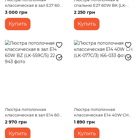
классическая в зал E27 60W
спальню E27 60W BK (LK-
CH (LK-594C/5)
679S/3)
3 000 грн
2 250 грн
Купить
Купить
Люстра потолочная
Люстра потолочная
классическая в зал E14 60W
классическая E14 40W CH
BZ (LK-559C/5)
(LK-077C/3)
2 970 грн
1 890 грн
Купить
Купить