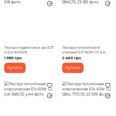
Люстра подвесная в зал E27
Люстра потолочная в
G (LK-640S/3)
спальню E27 60W CH (LK-
584C/5)
1 990 грн
2 400 грн
Купить
Купить