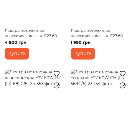
Люстра потолочная
Люстра потолочная
классическая в зал E27 60W
классическая в зал E27 60W
CH (LK-558C/6)
WH (LK-572C/3)
4 800 грн
1 990 грн
Купить
Купить