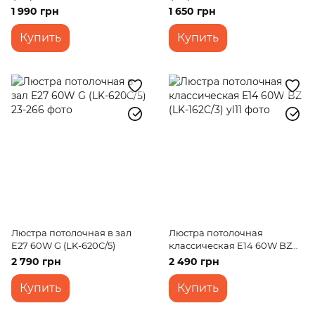
BZ (LK-635C/3)
BZ (LK-634C/3)
1 990 грн
1 650 грн
Купить
Купить
Люстра потолочная в зал
Люстра потолочная
E27 60W G (LK-620C/5)
классическая E14 60W BZ
(LK-162C/3)
2 790 грн
2 490 грн
Купить
Купить