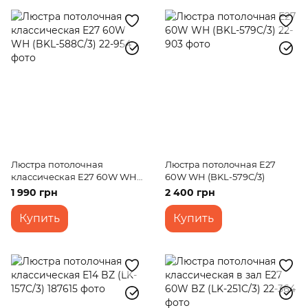
Люстра потолочная
Люстра потолочная E27
классическая E27 60W WH
60W WH (BKL-579C/3)
(BKL-588C/3)
1 990 грн
2 400 грн
Купить
Купить