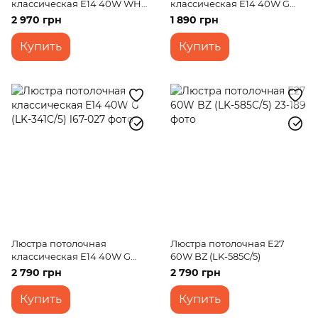
классическая E14 40W WH
классическая E14 40W G
(BKL-594C/3)
(LK-341C/3)
2 970 грн
1 890 грн
Купить
Купить
Люстра потолочная
Люстра потолочная E27
классическая E14 40W G
60W BZ (LK-585C/5)
(LK-341C/5)
2 790 грн
2 790 грн
Купить
Купить