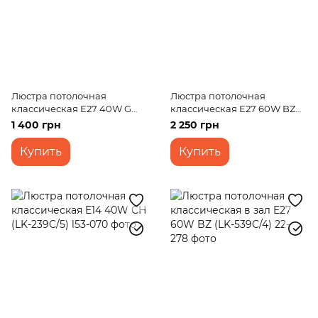
Люстра потолочная
Люстра потолочная
классическая E27 40W G
классическая E27 60W BZ
(LK-367C/2)
(LK-271C/4)
1 400 грн
2 250 грн
Купить
Купить