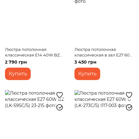
Люстра потолочная
Люстра потолочная
классическая E14 40W BZ
классическая в зал E27 60W
(LK-157C/4)
G (LK-623C/5)
2 790 грн
3 450 грн
Купить
Купить