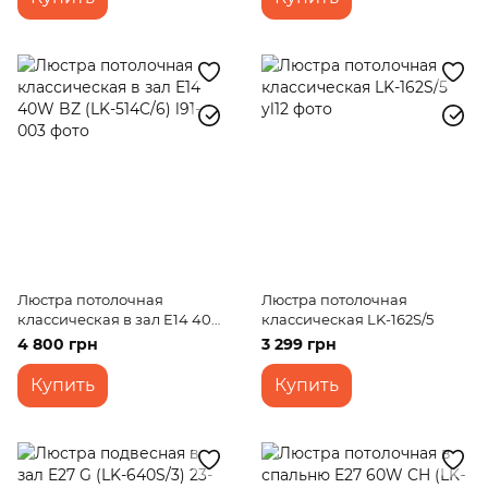
Люстра потолочная
Люстра потолочная
классическая в зал E14 40W
классическая LK-162S/5
BZ (LK-514C/6)
4 800 грн
3 299 грн
Купить
Купить