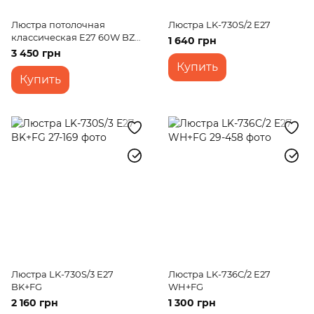
Люстра потолочная
Люстра LK-730S/2 E27
классическая E27 60W BZ
1 640 грн
(LK-572C/5)
3 450 грн
Купить
Купить
Люстра LK-730S/3 E27
Люстра LK-736C/2 E27
BK+FG
WH+FG
2 160 грн
1 300 грн