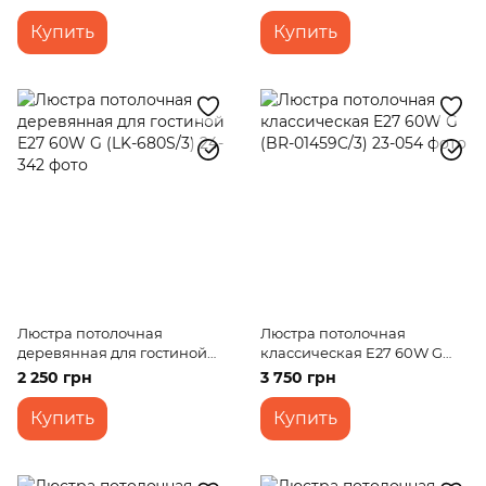
Купить
Купить
Люстра потолочная
Люстра потолочная
деревянная для гостиной
классическая E27 60W G
E27 60W G (LK-680S/3)
(BR-01459C/3)
2 250 грн
3 750 грн
Купить
Купить