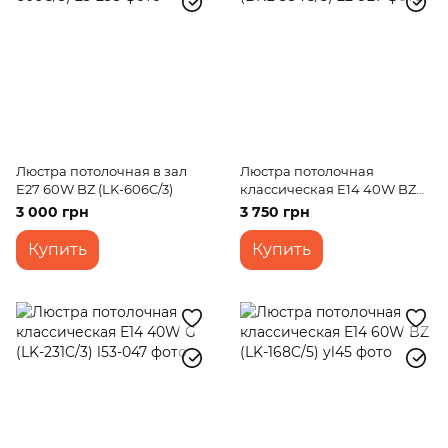
Люстра потолочная в зал
Люстра потолочная
E27 60W BZ (LK-606C/3)
классическая E14 40W BZ
(BKL-584C/5)
3 000 грн
3 750 грн
Купить
Купить