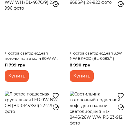
Люстра светодиодная
Люстра светодиодная 32W
потолочная в холл 90W WW
NW BK+GD (BL-668S/4)
WH (BL-467C/9)
11 799 грн
8 990 грн
Купить
Купить