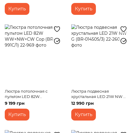
Купить
Купить
Люстра потолочная с
Люстра подвесная
пультом LED 82W
хрустальная LED 21W NW G
WW+NW+CW Cop (BR-
(BR-01450S/3)
9 199 грн
12 990 грн
991C/1)
Купить
Купить