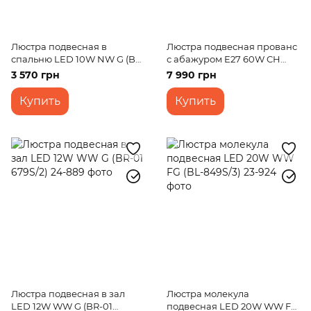
Люстра подвесная в
Люстра подвесная прованс
спальню LED 10W NW G (BL-
с абажуром E27 60W CH
744S/1)
(BKL-645S/5)
3 570 грн
7 990 грн
Купить
Купить
Люстра подвесная в зал
Люстра молекула
LED 12W WW G (BR-01
подвесная LED 20W WW FG