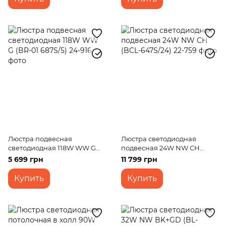
Люстра подвесная
Люстра светодиодная
светодиодная 118W WW G
подвесная 24W NW CH
(BR-01 687S/5)
(BCL-647S/24)
5 699 грн
11 799 грн
Купить
Купить