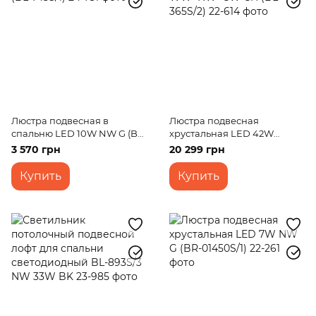
Люстра подвесная в
Люстра подвесная
спальню LED 10W NW G (BL-
хрустальная LED 42W
745S/1)
WW+NW+CW CH (BL-365S/2)
3 570 грн
20 299 грн
Купить
Купить