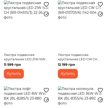
Люстра подвесная
Люстра подвесная
хрустальная LED 21W NW
хрустальная LED CW CH
CH (BR-01451S/3)
(BR-01370S/6)
11 599 грн
12 199 грн
Купить
Купить