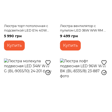
Люстра торт потолочная с
Люстра вентилятор с
подсветкой LED E14 40W
пультом LED 36W WW RM G
Glass (BCL-613C/3)
(BCL-699S/1)
5 990 грн
9 499 грн
Купить
Купить