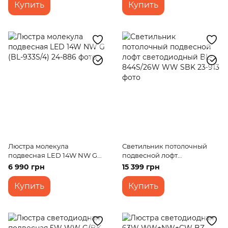
Купить
Купить
Люстра молекула
Светильник потолочный
подвесная LED 14W NW G
подвесной лофт
(BL-933S/4)
светодиодный BL-844S/26W
6 990 грн
15 399 грн
WW SBK
Купить
Купить