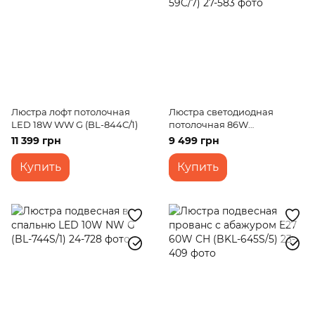
Люстра лофт потолочная
Люстра светодиодная
LED 18W WW G (BL-844C/1)
потолочная 86W
WW+NW+CW G (WBL-59C/7)
11 399 грн
9 499 грн
Купить
Купить