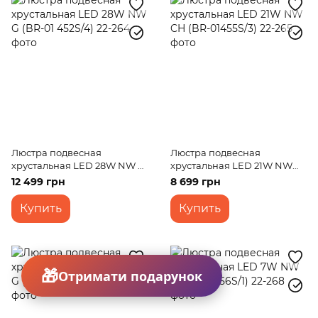
Люстра подвесная
Люстра подвесная
хрустальная LED 28W NW G
хрустальная LED 21W NW
(BR-01 452S/4)
CH (BR-01455S/3)
12 499 грн
8 699 грн
Купить
Купить
Отримати подарунок