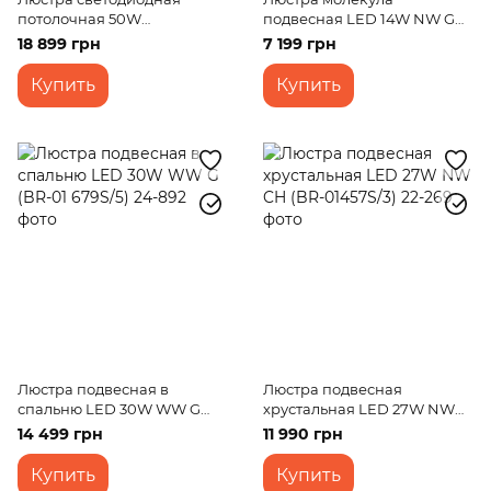
потолочная 50W
подвесная LED 14W NW G
WW+NW+CW G (BR-01
(BL-933S/6)
18 899 грн
7 199 грн
667C/5)
Купить
Купить
Люстра подвесная в
Люстра подвесная
спальню LED 30W WW G
хрустальная LED 27W NW
(BR-01 679S/5)
CH (BR-01457S/3)
14 499 грн
11 990 грн
Купить
Купить