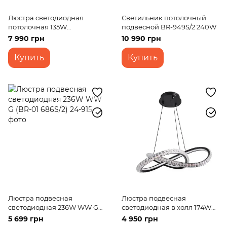
Люстра светодиодная
Светильник потолочный
потолочная 135W
подвесной BR-949S/2 240W
WW+NW+CW BK+GY (BL-
7 990 грн
10 990 грн
777S/9)
Купить
Купить
Люстра подвесная
Люстра подвесная
светодиодная 236W WW G
светодиодная в холл 174W
(BR-01 686S/2)
WW BK (BR-01 685S/1)
5 699 грн
4 950 грн