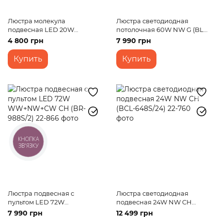
Люстра молекула
Люстра светодиодная
подвесная LED 20W
потолочная 60W NW G (BL-
NW+CW G (BL-849S/4)
670C/4)
4 800 грн
7 990 грн
Купить
Купить
КНОПКА
ЗВ'ЯЗКУ
Люстра подвесная с
Люстра светодиодная
пультом LED 72W
подвесная 24W NW CH
WW+NW+CW CH (BR-988S/2)
(BCL-648S/24)
7 990 грн
12 499 грн