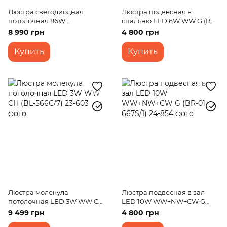
Люстра светодиодная
Люстра подвесная в
потолочная 86W
спальню LED 6W WW G (BR-
WW+NW+CW BK (WBL-
01 679S/1)
8 990 грн
4 800 грн
59C/7)
Купить
Купить
Люстра молекула
Люстра подвесная в зал
потолочная LED 3W WW CH
LED 10W WW+NW+CW G
(BL-566C/7)
(BR-01 667S/1)
9 499 грн
4 800 грн