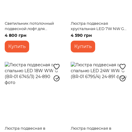
Светильник потолочный
Люстра подвесная
подвесной лофт для
хрустальная LED 7W NW G
спальни светодиодный BL-
(BR-01450S/1)
4 800 грн
4 590 грн
893S/3 NW 33W BK
Купить
Купить
Люстра подвесная в
Люстра подвесная в