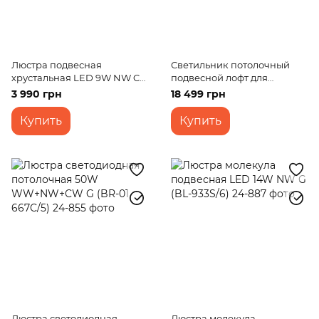
Люстра подвесная
Светильник потолочный
хрустальная LED 9W NW CH
подвесной лофт для
(BR-01457S/1)
спальни светодиодный BL-
3 990 грн
18 499 грн
844S/26W WW RG
Купить
Купить
Люстра светодиодная
Люстра молекула