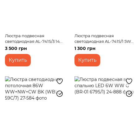
Люстра подвесная
Люстра подвесная
светодиодная AL-741S/3 14W
светодиодная AL-741S/1 5W
WW BK+BRONZE
WW BK+BRONZE
3 500 грн
1 300 грн
Купить
Купить