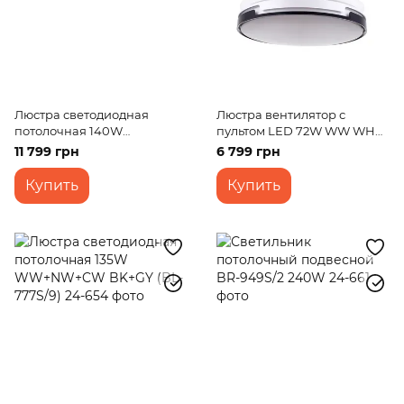
Люстра светодиодная
Люстра вентилятор с
потолочная 140W
пультом LED 72W WW WH
WW+NW+CW WH/BK (WBL-
(BKL-903S/2)
11 799 грн
6 799 грн
60C/6)
Купить
Купить