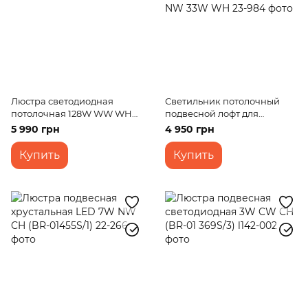
Люстра светодиодная
Светильник потолочный
потолочная 128W WW WH
подвесной лофт для
(BL-541C/4)
спальни светодиодный BL-
5 990 грн
4 950 грн
893S/3 NW 33W WH
Купить
Купить