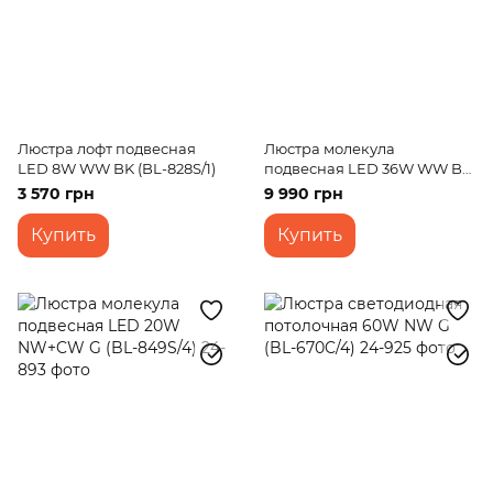
Люстра лофт подвесная
Люстра молекула
LED 8W WW BK (BL-828S/1)
подвесная LED 36W WW BK
(BL-835S/4)
3 570 грн
9 990 грн
Купить
Купить