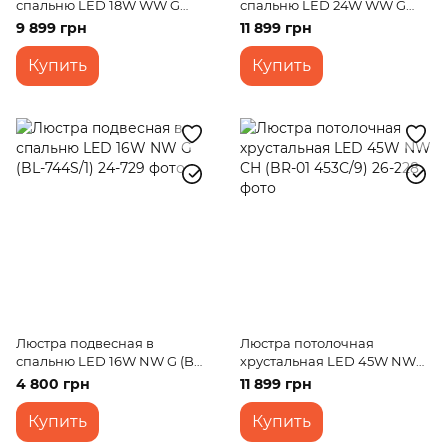
спальню LED 18W WW G
спальню LED 24W WW G
(BR-01 674S/3)
(BR-01 679S/4)
9 899 грн
11 899 грн
Купить
Купить
Люстра подвесная в
Люстра потолочная
спальню LED 16W NW G (BL-
хрустальная LED 45W NW
744S/1)
CH (BR-01 453С/9)
4 800 грн
11 899 грн
Купить
Купить