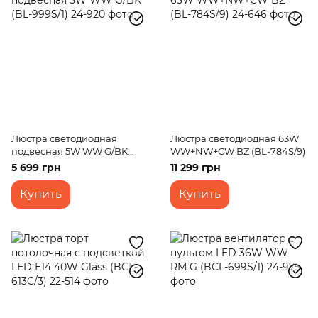
Люстра светодиодная
Люстра светодиодная 63W
подвесная 5W WW G/BK
WW+NW+CW BZ (BL-784S/9)
(BL-999S/1)
5 699 грн
11 299 грн
Купить
Купить