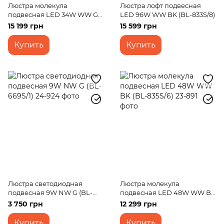
Люстра молекула
Люстра лофт подвесная
подвесная LED 34W WW G
LED 96W WW BK (BL-833S/8)
(BL-905S/10)
15 199 грн
15 599 грн
Купить
Купить
Люстра светодиодная
Люстра молекула
подвесная 9W NW G (BL-
подвесная LED 48W WW BK
669S/1)
(BL-835S/6)
3 750 грн
12 299 грн
Купить
Купить