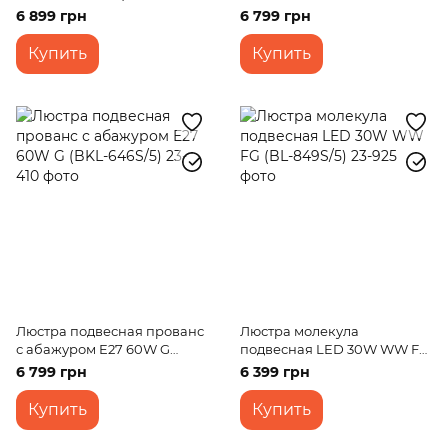
679S/2)
(BL-849S/3)
6 899 грн
6 799 грн
Купить
Купить
Люстра подвесная прованс
Люстра молекула
с абажуром E27 60W G
подвесная LED 30W WW FG
(BKL-646S/5)
(BL-849S/5)
6 799 грн
6 399 грн
Купить
Купить