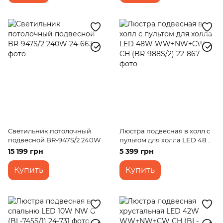
Светильник потолочный
Люстра подвесная в холл с
подвесной BR-947S/2 240W
пультом для холла LED 48W
WW+NW+CW CH (BR-988S/2)
15 199 грн
5 399 грн
Купить
Купить