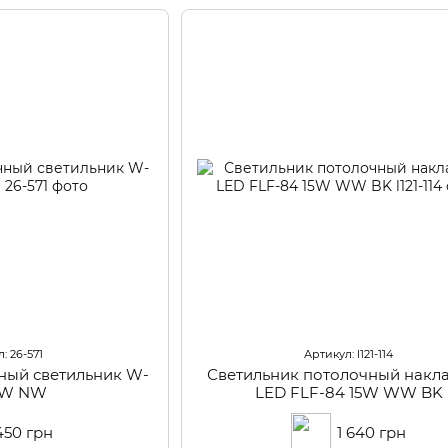
: 26-571
Артикул: l121-114
ный светильник W-
Светильник потолочный накл
16W NW
LED FLF-84 15W WW BK
450 грн
1 640 грн