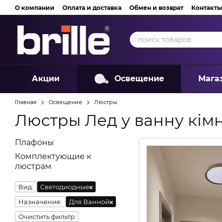
Перейти к основному контенту
О компании
Оплата и доставка
Обмен и возврат
Контакты
Акции
Освещение
Мага
Главная
Освещение
Люстры
Люстры Лед у ванну кім
Плафоны
Комплектующие к
люстрам
Вид:
Светодиодные
Назначение:
Для Ванной
Очистить фильтр