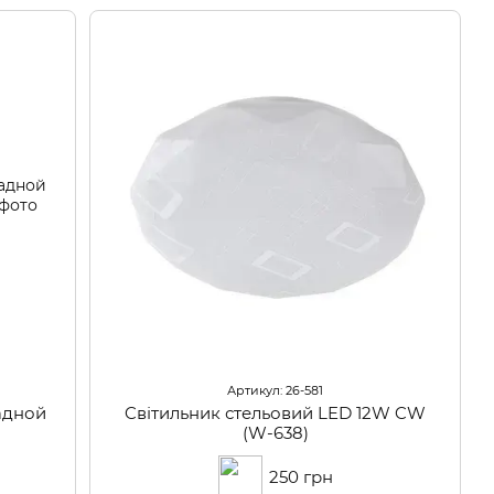
Артикул: 26-581
адной
Cвітильник стельовий LED 12W CW
(W-638)
250 грн