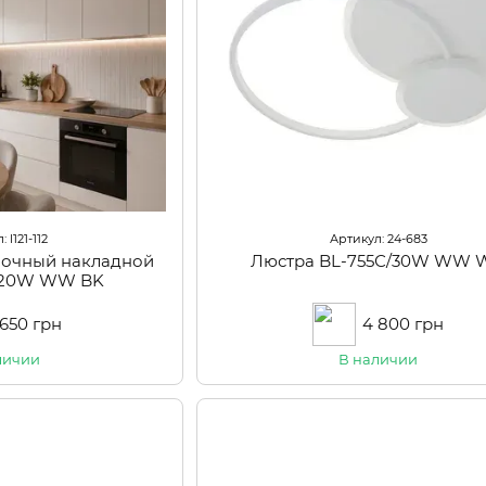
 l121-112
Артикул: 24-683
лочный накладной
Люстра BL-755С/30W WW 
3 20W WW BK
 650 грн
4 800 грн
личии
В наличии