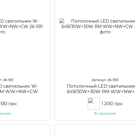
: 26-591
Артикул: 26-593
D светильник W-
Потолочный LED светильни
 RM WW+NW+CW
649/30W+30W RM WW+NW
 130 грн
1 200 грн
личии
В наличии