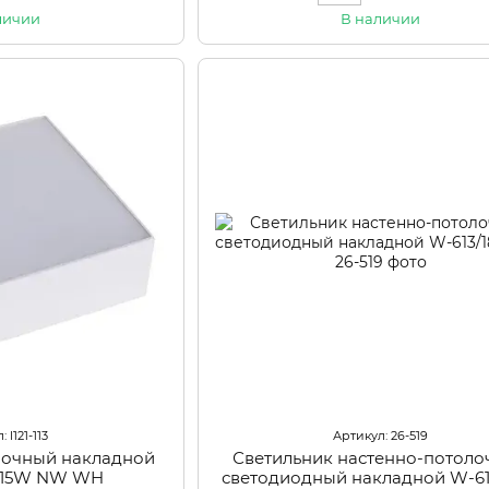
личии
В наличии
 l121-113
Артикул: 26-519
лочный накладной
Светильник настенно-потол
4 15W NW WH
светодиодный накладной W-6