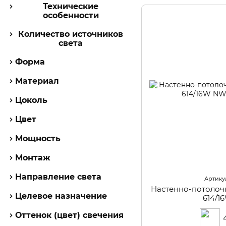
Красный
Технические
0
Латунь
особенности
0
Медь
Количество источников
0
Никель
света
0
Оранжевый
Форма
0
Прозрачный
Материал
0
Разноцветный
0
Розовый
Цоколь
0
Серебристый
Цвет
1
Серый
0
Синий
Мощность
0
Фиолетовый
Монтаж
0
Хром
Направление света
0
Черный
Артикул
Настенно-потолоч
0
Шампань
Целевое назначение
614/
Оттенок (цвет) свечения