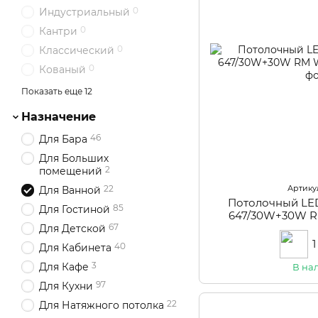
0
Индустриальный
0
Кантри
0
Классический
0
Кованый
0
Лофт
Показать еще 12
0
Минимализм
Назначение
14
Модерн
46
Для Бара
0
Морской
Для Больших
0
Прованс
2
помещений
0
Скандинавский
Артикул
22
Для Ванной
Потолочный LE
3
Современный
85
Для Гостиной
647/30W+30W
0
Техно
67
Для Детской
0
Тиффани
1
40
Для Кабинета
0
Флористика
3
Для Кафе
В на
0
Хай-тек
97
Для Кухни
0
Эконом
22
Для Натяжного потолка