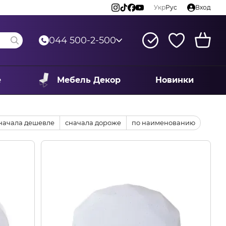
Укр
Рус
Вход
044 500-2-500
е
Мебель Декор
Новинки
начала дешевле
сначала дороже
по наименованию