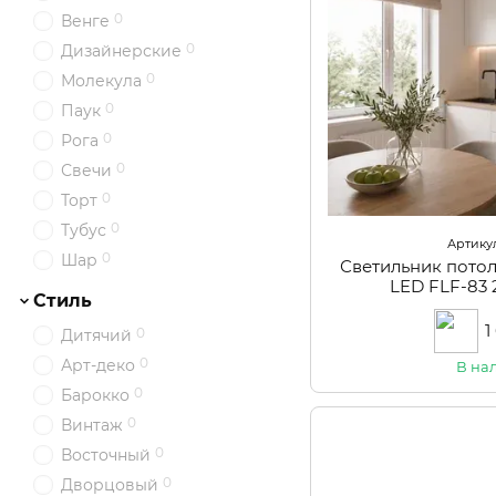
0
Венге
0
Дизайнерские
0
Молекула
0
Паук
0
Рога
0
Свечи
0
Торт
0
Тубус
Артикул:
0
Шар
Светильник пото
LED FLF-8
Стиль
1
0
Дитячий
0
Арт-деко
В на
0
Барокко
0
Винтаж
0
Восточный
0
Дворцовый