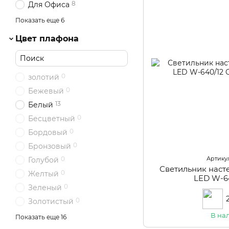
8
Для Офиса
86
Для Прихожей
Показать еще 6
4
Для Ресторана
Цвет плафона
94
Для Спальни
Для Торговых
63
площадей
0
золотий
237
Для Холла
0
Бежевый
32
На 20 m²
13
Белый
0
Бесцветный
0
Бордовый
0
Бронзовый
Артикул
0
Голубой
Светильник нас
0
Желтый
LED W-6
0
Зеленый
0
Золотистый
0
Коричневый
В на
Показать еще 16
0