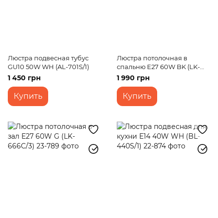
Люстра подвесная тубус
Люстра потолочная в
GU10 50W WH (AL-701S/1)
спальню E27 60W BK (LK-
705S/3)
1 450 грн
1 990 грн
Купить
Купить