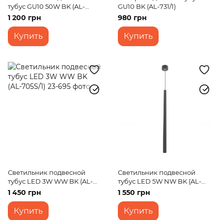
тубус GU10 50W BK (AL-
GU10 BK (AL-731/1)
700S/1)
1 200 грн
980 грн
Купить
Купить
Светильник подвесной
Светильник подвесной
тубус LED 3W WW BK (AL-
тубус LED 5W NW BK (AL-
705S/1)
705S/1)
1 450 грн
1 550 грн
Купить
Купить