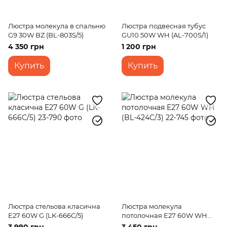
Люстра молекула в спальню
Люстра подвесная тубус
G9 30W BZ (BL-803S/5)
GU10 50W WH (AL-700S/1)
4 350 грн
1 200 грн
Купить
Купить
Люстра стельова класична
Люстра молекула
E27 60W G (LK-666C/5)
потолочная E27 60W WH
(BL-424C/3)