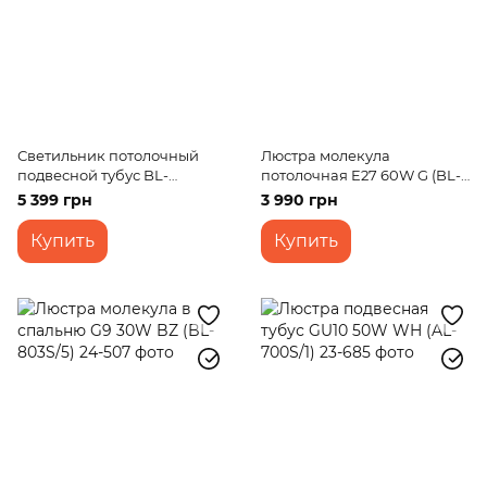
Светильник потолочный
Люстра молекула
подвесной тубус BL-
потолочная E27 60W G (BL-
466S/3*10W BK LED
968C/6)
5 399 грн
3 990 грн
Купить
Купить