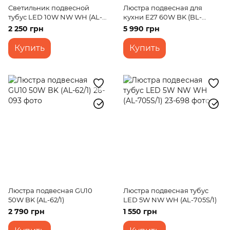
Светильник подвесной
Люстра подвесная для
тубус LED 10W NW WH (AL-
кухни E27 60W BK (BL-
707S/1)
979S/3)
2 250 грн
5 990 грн
Купить
Купить
Люстра подвесная GU10
Люстра подвесная тубус
50W BK (AL-62/1)
LED 5W NW WH (AL-705S/1)
2 790 грн
1 550 грн