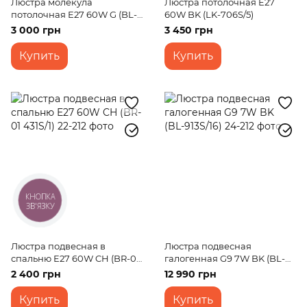
Люстра молекула
Люстра потолочная E27
потолочная E27 60W G (BL-
60W BK (LK-706S/5)
968C/4)
3 000 грн
3 450 грн
Купить
Купить
КНОПКА
ЗВ'ЯЗКУ
Люстра подвесная в
Люстра подвесная
спальню E27 60W CH (BR-01
галогенная G9 7W BK (BL-
431S/1)
913S/16)
2 400 грн
12 990 грн
Купить
Купить