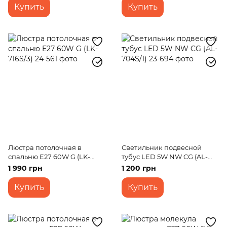
Купить
Купить
Люстра потолочная в
Светильник подвесной
спальню E27 60W G (LK-
тубус LED 5W NW CG (AL-
716S/3)
704S/1)
1 990 грн
1 200 грн
Купить
Купить