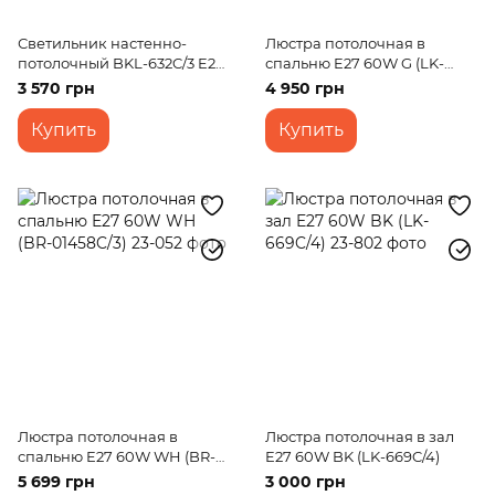
Светильник настенно-
Люстра потолочная в
потолочный BKL-632C/3 E27
спальню E27 60W G (LK-
GY
665C/8)
3 570 грн
4 950 грн
Купить
Купить
Люстра потолочная в
Люстра потолочная в зал
спальню E27 60W WH (BR-
E27 60W BK (LK-669C/4)
01458C/3)
5 699 грн
3 000 грн