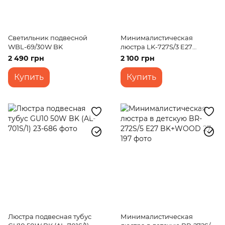
Светильник подвесной
Минималистическая
WBL-69/30W BK
люстра LK-727S/3 E27
WH+CH
2 490 грн
2 100 грн
Купить
Купить
Люстра подвесная тубус
Минималистическая