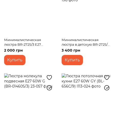
Минималистическая
Минималистическая
люстра BR-272S/3 E27
люстра в детскую BR-272S/8
BK+WOOD
E27 BK+WOOD
2 000 грн
3 400 грн
Купить
Купить