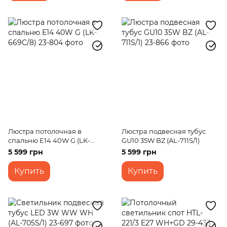
Люстра потолочная в
Люстра подвесная тубус
спальню E14 40W G (LK-
GU10 35W BZ (AL-711S/1)
669C/8)
5 599 грн
5 599 грн
Купить
Купить