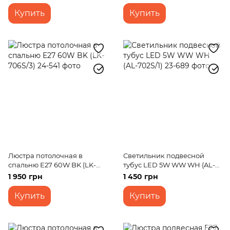
Купить
Купить
Люстра потолочная в
Светильник подвесной
спальню E27 60W BK (LK-
тубус LED 5W WW WH (AL-
706S/3)
702S/1)
1 950 грн
1 450 грн
Купить
Купить