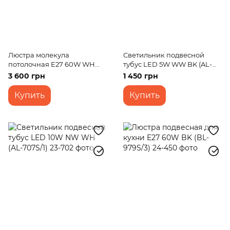
Люстра молекула
Светильник подвесной
потолочная E27 60W WH
тубус LED 5W WW BK (AL-
(BL-430C/4)
702S/1)
3 600 грн
1 450 грн
Купить
Купить