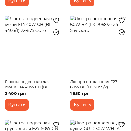
Купить
Купить
Люстра подвесная для
Люстра потолочная E27
кухни E14 40W CH (BL-
60W BK (LK-705S/2)
440S/1)
2 400 грн
1 650 грн
Купить
Купить