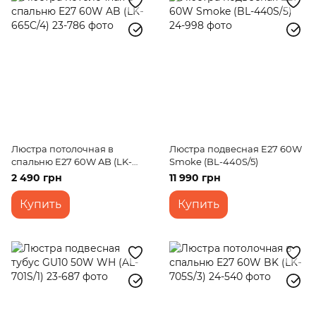
Люстра потолочная в
Люстра подвесная E27 60W
спальню E27 60W AB (LK-
Smoke (BL-440S/5)
665C/4)
2 490 грн
11 990 грн
Купить
Купить