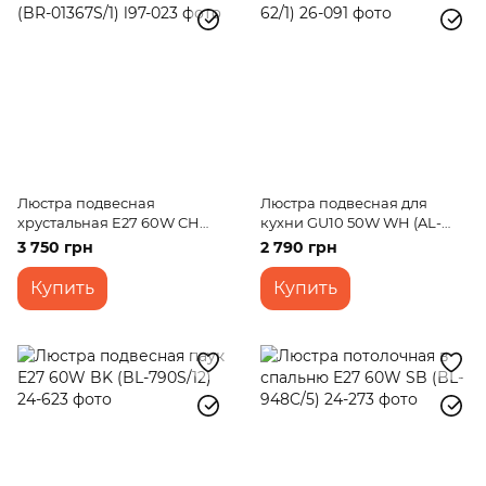
Люстра подвесная
Люстра подвесная для
хрустальная E27 60W CH
кухни GU10 50W WH (AL-
(BR-01367S/1)
62/1)
3 750 грн
2 790 грн
Купить
Купить