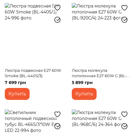
Люстра подвесная E27 60W
Люстра молекула
Smoke (BL-440S/3)
потолочная E27 60W G (BL-
920C/4)
7 699 грн
5 899 грн
Купить
Купить