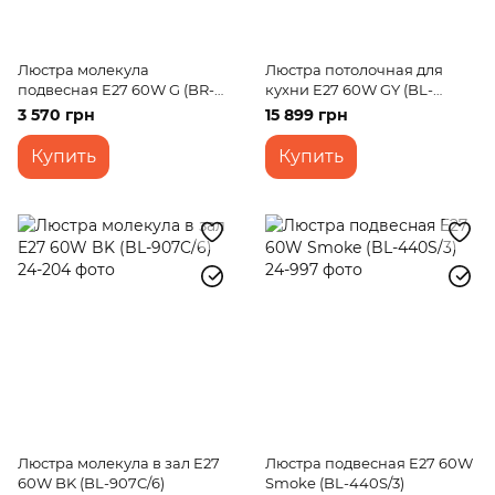
Люстра молекула
Люстра потолочная для
подвесная E27 60W G (BR-
кухни E27 60W GY (BL-
01460S/3)
656C/9)
3 570 грн
15 899 грн
Купить
Купить
Люстра молекула в зал E27
Люстра подвесная E27 60W
60W BK (BL-907C/6)
Smoke (BL-440S/3)