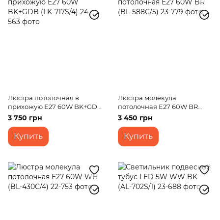
Люстра потолочная в
Люстра молекула
прихожую E27 60W BK+GDB
потолочная E27 60W BR
(LK-717S/4)
(BL-588C/5)
3 750 грн
3 450 грн
Купить
Купить