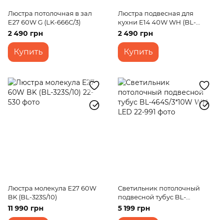
Люстра потолочная в зал
Люстра подвесная для
E27 60W G (LK-666C/3)
кухни E14 40W WH (BL-
440S/1)
2 490 грн
2 490 грн
Купить
Купить
Люстра молекула E27 60W
Светильник потолочный
BK (BL-323S/10)
подвесной тубус BL-
464S/3*10W WH LED
11 990 грн
5 199 грн