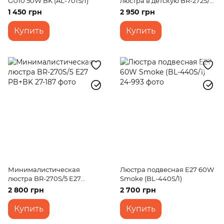
GU10 50W BK (AL-701S/1)
люстра в детскую BR-272S/5
E27 BK+WOOD
1 450 грн
2 950 грн
Купить
Купить
Минималистическая
Люстра подвесная E27 60W
люстра BR-270S/5 E27
Smoke (BL-440S/1)
PB+BK
2 800 грн
2 700 грн
Купить
Купить