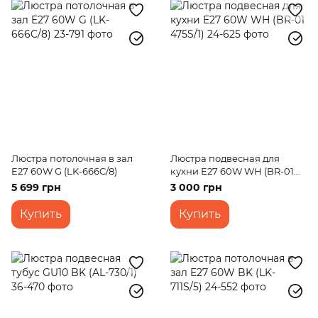
Люстра потолочная в зал
Люстра подвесная для
E27 60W G (LK-666C/8)
кухни Е27 60W WH (BR-01
475S/1)
5 699 грн
3 000 грн
Купить
Купить