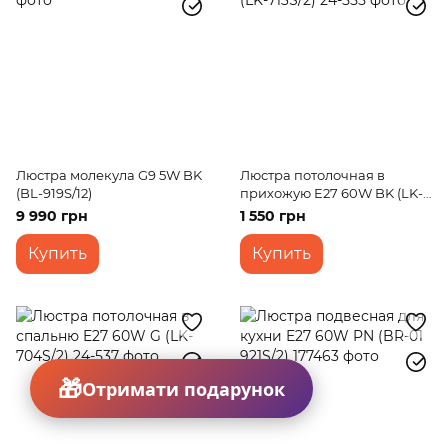
Люстра молекула G9 5W BK
Люстра потолочная в
(BL-919S/12)
прихожую E27 60W BK (LK-
713S/2)
9 990 грн
1 550 грн
Купить
Купить
Отримати подарунок