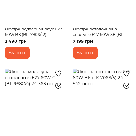
Люстра подвесная паук Е27
Люстра потолочная в
60W BK (BL-790S/12)
спальню E27 60W SB (BL-
948C/5)
2 490 грн
7 199 грн
Купить
Купить