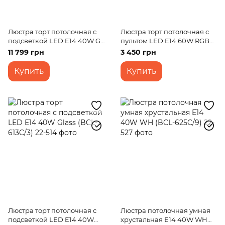
Люстра торт потолочная с
Люстра торт потолочная с
подсветкой LED E14 40W G
пультом LED E14 60W RGB
(BCL-629C/7)
WH (BCL-652S/5)
11 799 грн
3 450 грн
Купить
Купить
Люстра торт потолочная с
Люстра потолочная умная
подсветкой LED E14 40W
хрустальная E14 40W WH