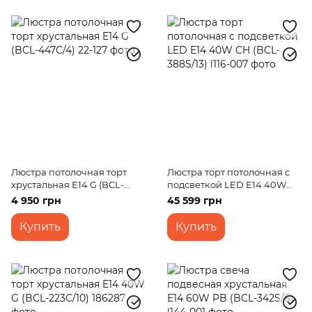
Люстра потолочная торт
Люстра торт потолочная с
хрустальная E14 G (BCL-
подсветкой LED E14 40W
447C/4)
CH (BCL-388S/13)
4 950 грн
45 599 грн
Купить
Купить