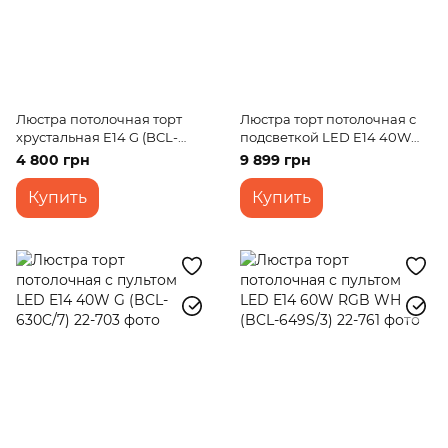
Люстра потолочная торт
Люстра торт потолочная с
хрустальная E14 G (BCL-
подсветкой LED E14 40W
449C/4)
Glass (BCL-612C/3)
4 800 грн
9 899 грн
Купить
Купить