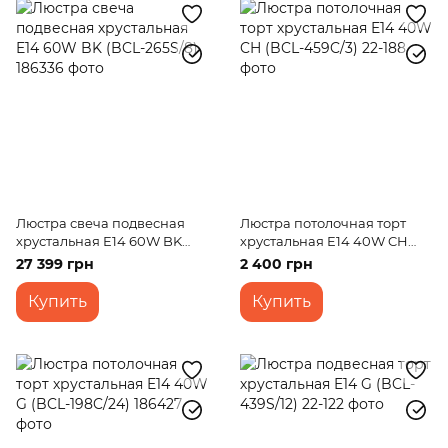
Люстра свеча подвесная
Люстра потолочная торт
хрустальная E14 60W BK
хрустальная E14 40W CH
(BCL-265S/8)
(BCL-459C/3)
27 399 грн
2 400 грн
Купить
Купить