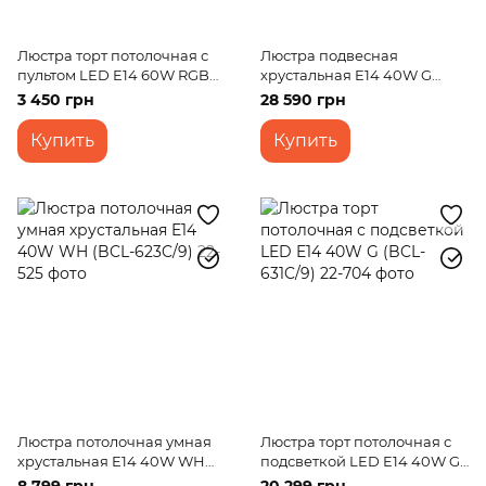
Люстра торт потолочная с
Люстра подвесная
пультом LED E14 60W RGB
хрустальная E14 40W G
WH (BCL-650S/5)
(BCL-715S/21)
3 450 грн
28 590 грн
Купить
Купить
Люстра потолочная умная
Люстра торт потолочная с
хрустальная E14 40W WH
подсветкой LED E14 40W G
(BCL-623C/9)
(BCL-631C/9)