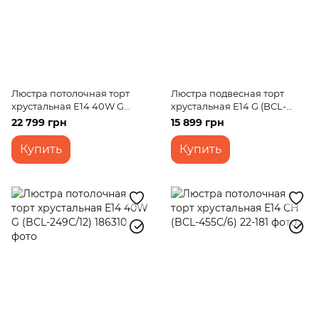
Люстра потолочная торт
Люстра подвесная торт
хрустальная E14 40W G
хрустальная E14 G (BCL-
(BCL-198C/24)
439S/12)
22 799 грн
15 899 грн
Купить
Купить