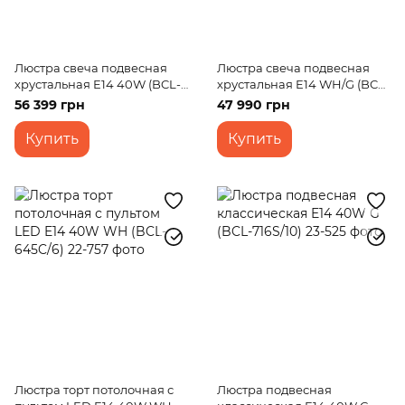
Люстра свеча подвесная
Люстра свеча подвесная
хрустальная E14 40W (BCL-
хрустальная E14 WH/G (BCL-
665S/24)
731S/30)
56 399 грн
47 990 грн
Купить
Купить
Люстра торт потолочная с
Люстра подвесная