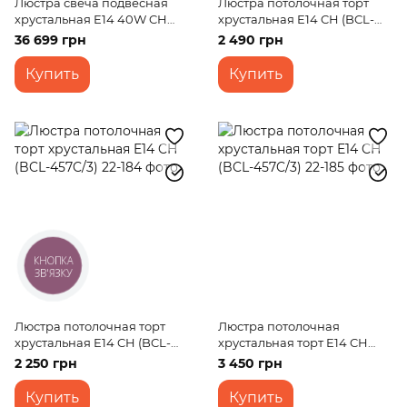
Люстра свеча подвесная
Люстра потолочная торт
хрустальная E14 40W CH
хрустальная E14 CH (BCL-
(BCL-264S/8)
455C/3)
36 699 грн
2 490 грн
Купить
Купить
КНОПКА
ЗВ'ЯЗКУ
Люстра потолочная торт
Люстра потолочная
хрустальная E14 CH (BCL-
хрустальная торт E14 CH
457C/3)
(BCL-457C/3)
2 250 грн
3 450 грн
Купить
Купить