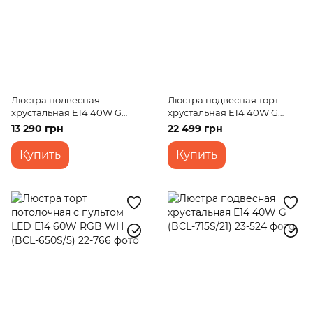
Люстра подвесная
Люстра подвесная торт
хрустальная E14 40W G
хрустальная E14 40W G
(BCL-715S/12)
(BCL-720S/17)
13 290 грн
22 499 грн
Купить
Купить