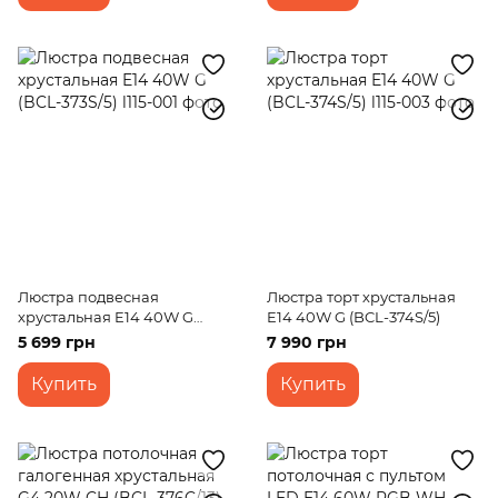
Люстра подвесная
Люстра торт хрустальная
хрустальная E14 40W G
E14 40W G (BCL-374S/5)
(BCL-373S/5)
5 699 грн
7 990 грн
Купить
Купить