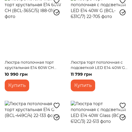
Люстра потолочная торт
Люстра торт потолочная с
хрустальная E14 60W CH
подсветкой LED E14 40W G
(BCL-365C/5)
(BCL-631C/7)
10 990 грн
11 799 грн
Купить
Купить