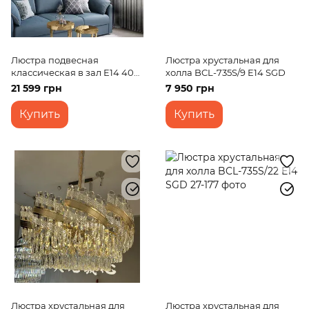
Люстра подвесная
Люстра хрустальная для
классическая в зал E14 40W
холла BCL-735S/9 E14 SGD
G (BCL-716S/16)
21 599 грн
7 950 грн
Купить
Купить
Люстра хрустальная для
Люстра хрустальная для