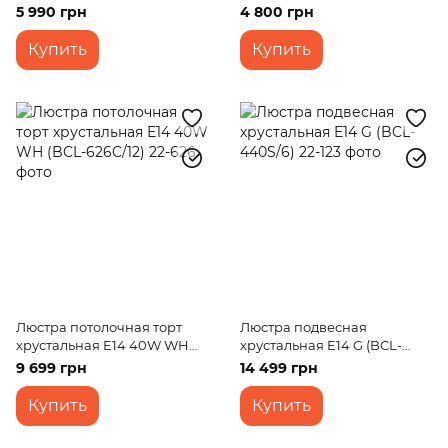
Glass (BCL-613C/3)
(BCL-625C/9)
5 990 грн
4 800 грн
Купить
Купить
Люстра потолочная торт
Люстра подвесная
хрустальная E14 40W WH
хрустальная E14 G (BCL-
(BCL-626C/12)
440S/6)
9 699 грн
14 499 грн
Купить
Купить