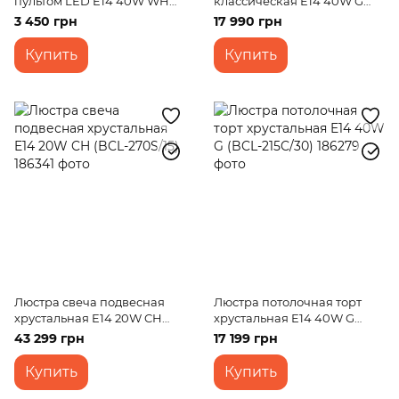
пультом LED E14 40W WH
классическая E14 40W G
(BCL-645C/6)
(BCL-716S/10)
3 450 грн
17 990 грн
Купить
Купить
Люстра свеча подвесная
Люстра потолочная торт
хрустальная E14 20W CH
хрустальная E14 40W G
(BCL-270S/15)
(BCL-215C/30)
43 299 грн
17 199 грн
Купить
Купить