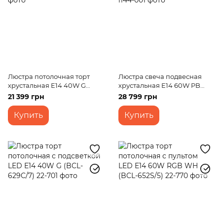
Люстра потолочная торт
Люстра свеча подвесная
хрустальная E14 40W G
хрустальная E14 60W PB
(BCL-223C/10)
(BCL-342S/6)
21 399 грн
28 799 грн
Купить
Купить