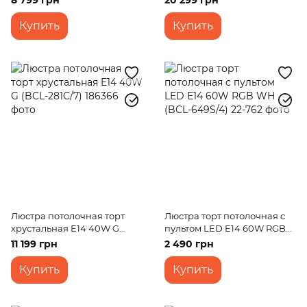
8 799 грн
20 299 грн
Купить
Купить
Люстра потолочная торт
Люстра торт потолочная с
хрустальная E14 40W G
пультом LED E14 60W RGB
(BCL-281C/7)
WH (BCL-649S/4)
11 199 грн
2 490 грн
Купить
Купить