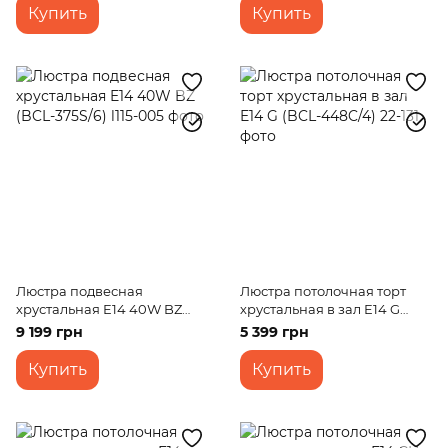
Купить
Купить
Люстра подвесная
Люстра потолочная торт
хрустальная E14 40W BZ
хрустальная в зал E14 G
(BCL-375S/6)
(BCL-448C/4)
9 199 грн
5 399 грн
Купить
Купить