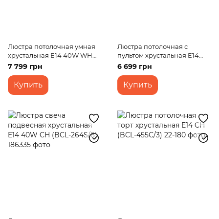
Люстра потолочная умная
Люстра потолочная с
хрустальная E14 40W WH
пультом хрустальная E14
(BCL-623C/12)
40W WH (BCL-624C/12)
7 799 грн
6 699 грн
Купить
Купить