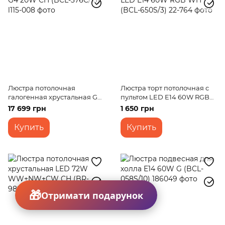
Люстра потолочная
Люстра торт потолочная с
галогенная хрустальная G4
пультом LED E14 60W RGB
20W CH (BCL-376C/13)
WH (BCL-650S/3)
17 699 грн
1 650 грн
Купить
Купить
Отримати подарунок