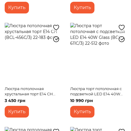
Купить
Купить
Люстра потолочная
Люстра торт потолочная с
хрустальная торт E14 CH
подсветкой LED E14 40W
(BCL-456C/3)
Glass (BCL-611C/3)
3 450 грн
10 990 грн
Купить
Купить