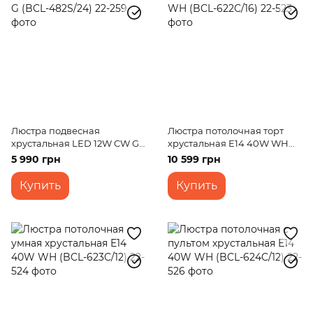
Люстра подвесная
Люстра потолочная торт
хрустальная LED 12W CW G
хрустальная E14 40W WH
(BCL-482S/24)
(BCL-622C/16)
5 990 грн
10 599 грн
Купить
Купить