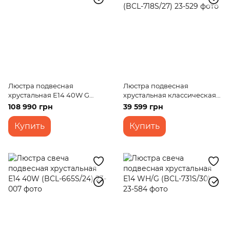
Люстра подвесная
Люстра подвесная
хрустальная E14 40W G
хрустальная классическая
(BCL-719S/52)
E14 40W G (BCL-718S/27)
108 990 грн
39 599 грн
Купить
Купить