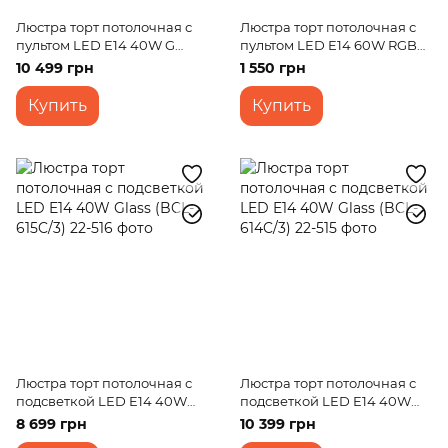
Люстра торт потолочная с
Люстра торт потолочная с
пультом LED E14 40W G
пультом LED E14 60W RGB
(BCL-630C/7)
WH (BCL-649S/3)
10 499 грн
1 550 грн
Купить
Купить
Люстра торт потолочная с
Люстра торт потолочная с
подсветкой LED E14 40W
подсветкой LED E14 40W
Glass (BCL-615C/3)
Glass (BCL-614C/3)
8 699 грн
10 399 грн