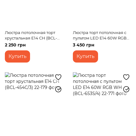
Люстра потолочная торт
Люстра торт потолочная с
хрустальная E14 CH (BCL-
пультом LED E14 60W RGB
456C/3)
WH (BCL-651S/5)
2 250 грн
3 450 грн
Купить
Купить