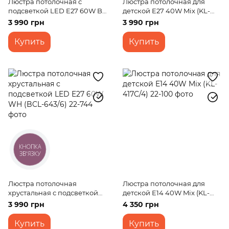
Люстра потолочная с
Люстра потолочная для
подсветкой LED E27 60W BZ
детской E27 40W Mix (KL-
(LK-264C/5)
430C/4)
3 990 грн
3 990 грн
Купить
Купить
КНОПКА
ЗВ'ЯЗКУ
Люстра потолочная
Люстра потолочная для
хрустальная с подсветкой
детской E14 40W Mix (KL-
LED E27 60W WH (BCL-
417C/4)
3 990 грн
4 350 грн
643/6)
Купить
Купить