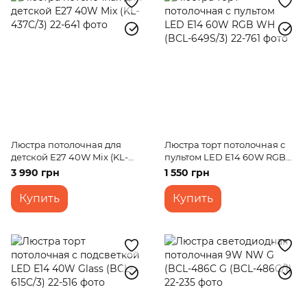
Люстра потолочная для
Люстра торт потолочная с
детской E27 40W Mix (KL-
пультом LED E14 60W RGB
437C/3)
WH (BCL-649S/3)
3 990 грн
1 550 грн
Купить
Купить