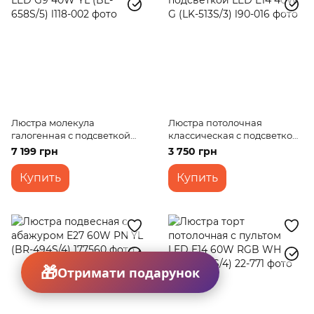
Люстра молекула
Люстра потолочная
галогенная с подсветкой
классическая с подсветкой
LED G9 40W YL (BL-658S/5)
LED E14 40W G (LK-513S/3)
7 199 грн
3 750 грн
Купить
Купить
Отримати подарунок