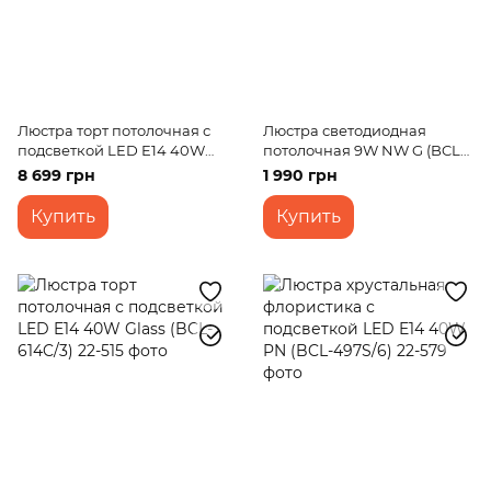
Люстра торт потолочная с
Люстра светодиодная
подсветкой LED E14 40W
потолочная 9W NW G (BCL-
Glass (BCL-615C/3)
486C G (BCL-486C/1)
8 699 грн
1 990 грн
Купить
Купить