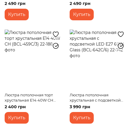
487C/1)
WH (BCL-649S/4)
2 490 грн
2 490 грн
Купить
Купить
Люстра потолочная торт
Люстра потолочная
хрустальная E14 40W CH
хрустальная с подсветкой
(BCL-459C/3)
LED E27 60W Glass (BCL-
2 400 грн
3 990 грн
642C/6)
Купить
Купить