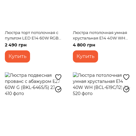
Люстра торт потолочная с
Люстра потолочная умная
пультом LED E14 60W RGB
хрустальная E14 40W WH
WH (BCL-651S/4)
(BCL-616C/9)
2 490 грн
4 800 грн
Купить
Купить