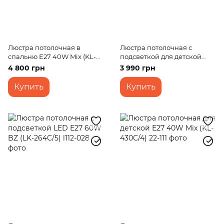
Люстра потолочная в
Люстра потолочная с
спальню E27 40W Mix (KL-
подсветкой для детской
432C/6)
LED E27 60W BL (KL-447C/3)
4 800 грн
3 990 грн
Купить
Купить