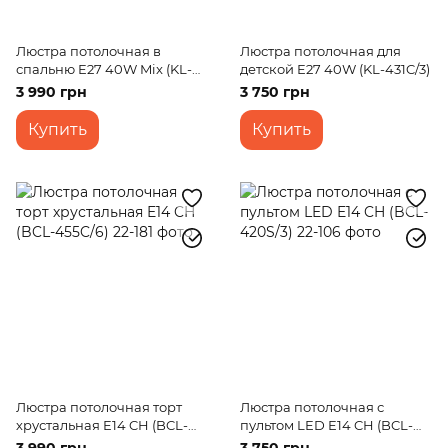
Люстра потолочная в
Люстра потолочная для
спальню E27 40W Mix (KL-
детской E27 40W (KL-431C/3)
433C/3)
3 990 грн
3 750 грн
Купить
Купить
Люстра потолочная торт
Люстра потолочная с
хрустальная E14 CH (BCL-
пультом LED E14 CH (BCL-
455C/6)
420S/3)