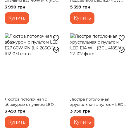
спальню E27 40W Mix (KL-
подсветкой LED E27 40W
434C/3)
G+WH (LK-509S/5)
3 990 грн
5 399 грн
Купить
Купить
Люстра потолочная с
Люстра потолочная
абажуром с пультом LED
хрустальная с пультом LED
E27 60W PN (LK-265C/5)
E14 WH (BCL-418S/4)
3 450 грн
3 750 грн
Купить
Купить