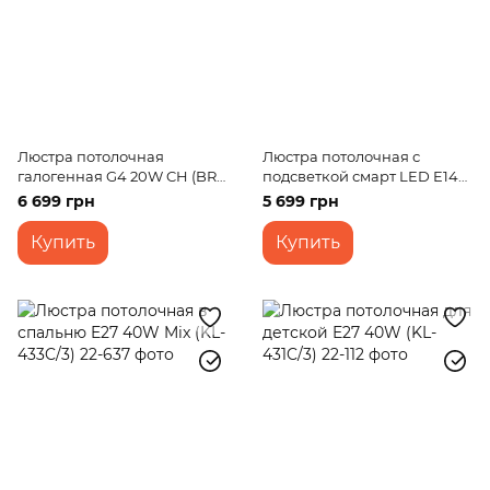
Люстра потолочная
Люстра потолочная с
галогенная G4 20W CH (BR-
подсветкой смарт LED E14
01278C/9)
40W BK (BKL-624C/4)
6 699 грн
5 699 грн
Купить
Купить