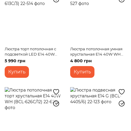
Люстра торт потолочная с
Люстра потолочная умная
подсветкой LED E14 40W
хрустальная E14 40W WH
Glass (BCL-613C/3)
(BCL-625C/9)
5 990 грн
4 800 грн
Купить
Купить