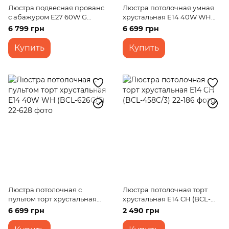
Люстра подвесная прованс
Люстра потолочная умная
с абажуром E27 60W G
хрустальная E14 40W WH
(BKL-646S/5)
(BCL-619C/12)
6 799 грн
6 699 грн
Купить
Купить
Люстра потолочная с
Люстра потолочная торт
пультом торт хрустальная
хрустальная E14 CH (BCL-
E14 40W WH (BCL-626C/5)
458C/3)
6 699 грн
2 490 грн