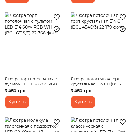
Люстра торт потолочная с
Люстра потолочная торт
пультом LED E14 60W RGB
хрустальная E14 CH (BCL-
WH (BCL-651S/5)
454C/3)
3 450 грн
3 450 грн
Купить
Купить