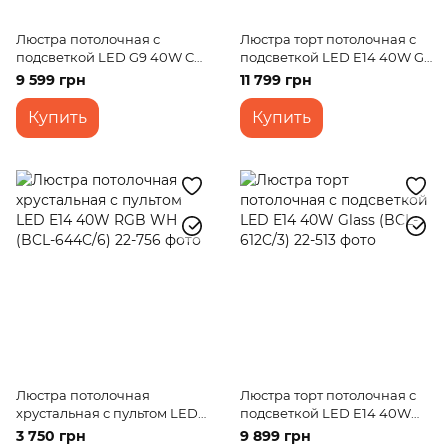
Люстра потолочная с
Люстра торт потолочная с
подсветкой LED G9 40W CH
подсветкой LED E14 40W G
(BR-01 368C/5)
(BCL-631C/7)
9 599 грн
11 799 грн
Купить
Купить
Люстра потолочная
Люстра торт потолочная с
хрустальная с пультом LED
подсветкой LED E14 40W
E14 40W RGB WH (BCL-
Glass (BCL-612C/3)
3 750 грн
9 899 грн