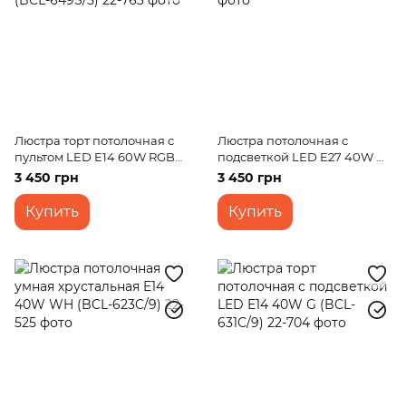
Люстра торт потолочная с
Люстра потолочная с
пультом LED E14 60W RGB
подсветкой LED E27 40W G
WH (BCL-649S/5)
(LK-509S/3)
3 450 грн
3 450 грн
Купить
Купить