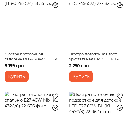
Люстра потолочная
Люстра потолочная торт
галогенная G4 20W CH (BR-
хрустальная E14 CH (BCL-
01282C/4)
456C/3)
8 199 грн
2 250 грн
Купить
Купить