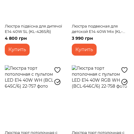
Люстра підвісна для дитячої
Люстра подвесная для
E14 40W SL (KL-426S/6)
детской E14 40W Mix (KL-
435S/5)
4 800 грн
3 990 грн
Купить
Купить
Люстра торт потолочная с
Люстра торт потолочная с