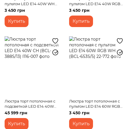
пультом LED E14 40W WH
пультом LED E14 40W RGB
(BCL-645C/6)
WH (BCL-646C/6)
3 450 грн
3 450 грн
Купить
Купить
Люстра торт потолочная с
Люстра торт потолочная с
подсветкой LED E14 40W
пультом LED E14 60W RGB
CH (BCL-388S/13)
WH (BCL-653S/5)
45 599 грн
3 450 грн
Купить
Купить