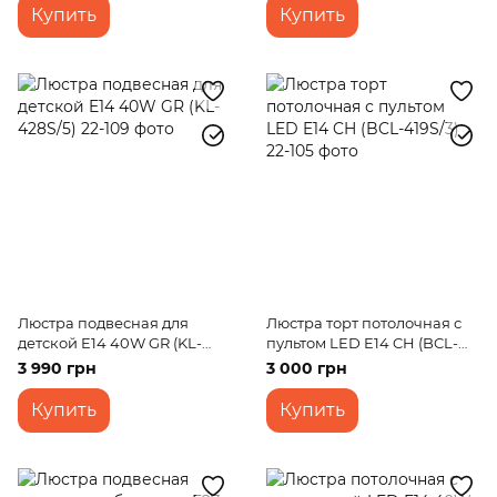
Купить
Купить
Люстра подвесная для
Люстра торт потолочная с
детской E14 40W GR (KL-
пультом LED E14 CH (BCL-
428S/5)
419S/3)
3 990 грн
3 000 грн
Купить
Купить