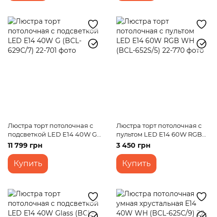
Люстра торт потолочная с
Люстра торт потолочная с
подсветкой LED E14 40W G
пультом LED E14 60W RGB
(BCL-629C/7)
WH (BCL-652S/5)
11 799 грн
3 450 грн
Купить
Купить