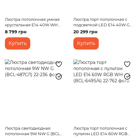
Люстра потолочная умная
Люстра торт потолочная с
хрустальная E14 40W WH
подсветкой LED E14 40W G
(BCL-623C/9)
(BCL-631C/9)
8 799 грн
20 299 грн
Купить
Купить
Люстра светодиодная
Люстра торт потолочная с
потолочная 9W NW G (BCL-
пультом LED E14 60W RGB