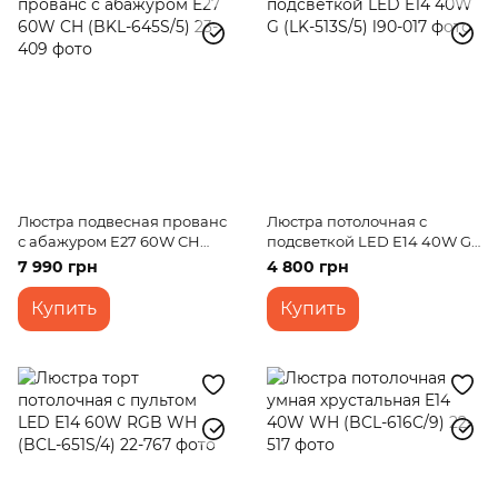
Люстра подвесная прованс
Люстра потолочная с
с абажуром E27 60W CH
подсветкой LED E14 40W G
(BKL-645S/5)
(LK-513S/5)
7 990 грн
4 800 грн
Купить
Купить