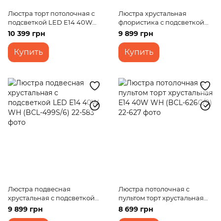
Люстра торт потолочная с
Люстра хрустальная
подсветкой LED E14 40W
флористика с подсветкой
Glass (BCL-614C/3)
LED E14 40W PN (BCL-
10 399 грн
9 899 грн
497S/6)
Купить
Купить
Люстра подвесная
Люстра потолочная с
хрустальная с подсветкой
пультом торт хрустальная
LED E14 40W WH (BCL-
E14 40W WH (BCL-626C/9)
9 899 грн
8 699 грн
499S/6)