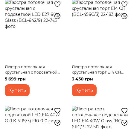
Люстра потолочная
Люстра потолочная
хрустальная с подсветкой
хрустальная торт E14 CH
LED E27 60W Glass (BCL-
(BCL-456C/3)
5 699 грн
3 450 грн
642/9)
Купить
Купить