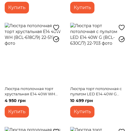
644C/6)
Купить
Купить
Люстра потолочная торт
Люстра торт потолочная с
хрустальная E14 40W WH
пультом LED E14 40W G
(BCL-618C/9)
(BCL-630C/7)
4 950 грн
10 499 грн
Купить
Купить