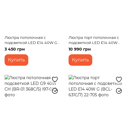
Люстра потолочная с
Люстра торт потолочная с
подсветкой LED E14 40W G
подсветкой LED E14 40W
(LK-511S/3)
Glass (BCL-611C/3)
3 450 грн
10 990 грн
Купить
Купить