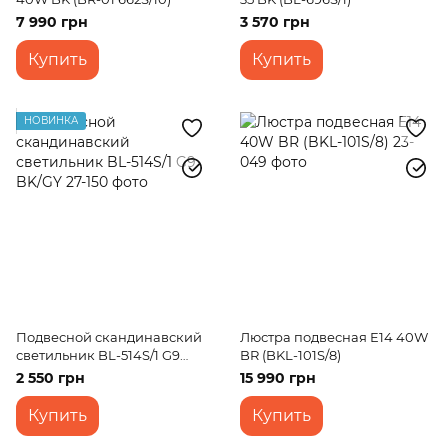
7 990 грн
3 570 грн
Купить
Купить
НОВИНКА
Подвесной скандинавский
Люстра подвесная E14 40W
светильник BL-514S/1 G9
BR (BKL-101S/8)
BK/GY
2 550 грн
15 990 грн
Купить
Купить