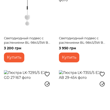
Светодиодный подвес с
Светодиодный подвес с
растениями BL-984S/5W BK
растениями BL-984S/5W BK
LED
LED
3 200 грн
3 950 грн
Купить
Купить