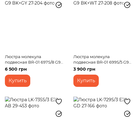
Люстра молекула
Люстра молекула
подвесная BR-01 697S/8 G9
подвесная BR-01 699S/5 G9
BK+GY
BK+WT
6 500 грн
3 900 грн
Купить
Купить