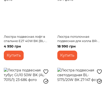
Люстра подвесная лофт в
Люстра потолочная
спальню E27 40W BK (BL-
подвесная для холла BR-
128S/1)
926S/4 LED 120W*2 BR
4 950 грн
18 990 грн
Купить
Купить