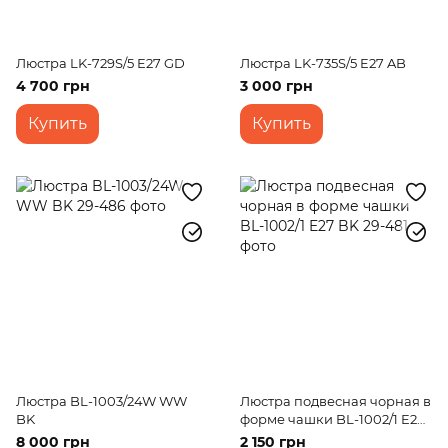
Люстра LK-729S/5 E27 GD
Люстра LK-735S/5 E27 AB
4 700 грн
3 000 грн
Купить
Купить
Люстра BL-1003/24W WW
Люстра подвесная чорная в
BK
форме чашки BL-1002/1 E27
BK
8 000 грн
2 150 грн