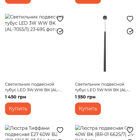
Светильник подвесной
Светильник подвесной
тубус LED 3W WW BK (AL-
тубус LED 5W NW BK (AL-
705S/1)
705S/1)
1 450 грн
1 550 грн
Купить
Купить