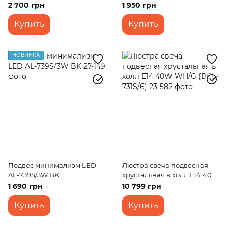
2 700 грн
1 950 грн
Купить
Купить
НОВИНКА
Подвес минимализм LED
Люстра свеча подвесная
AL-739S/3W BK
хрустальная в холл E14 40W
WH/G (BCL-731S/6)
1 690 грн
10 799 грн
Купить
Купить