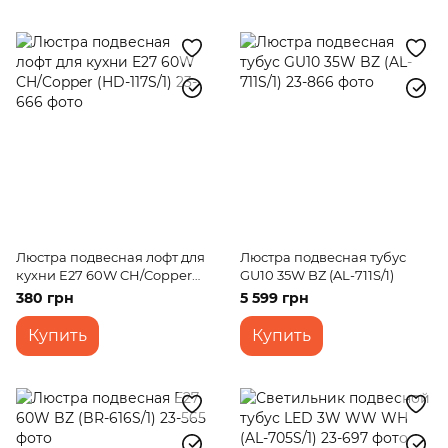
Люстра подвесная лофт для
Люстра подвесная тубус
кухни E27 60W CH/Copper
GU10 35W BZ (AL-711S/1)
(HD-117S/1)
380 грн
5 599 грн
Купить
Купить