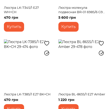
Люстра LK-734S/1 E27
Люстра молекула
WH+CH
подвесная BR-01 698S/6 G9
GD+WT
470 грн
5 600 грн
Купить
Купить
Люстра LK-738S/1 E27 BK+CH
Люстра BL-865S/1 E27 Amber
470 грн
1 220 грн
Купить
Купить