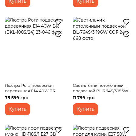
Купить
Купить
Люстра Рога подвесная
Светильник потолочный
деревянная E14 40W BR
подвесной BL-764S/3 196W
(BKL-100S/24)
COF
75 599 грн
11 799 грн
Купить
Купить