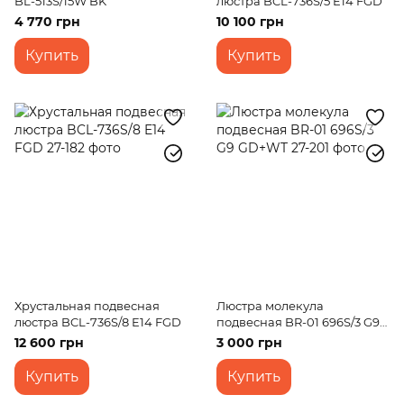
BL-513S/15W BK
люстра BCL-736S/5 E14 FGD
4 770 грн
10 100 грн
Купить
Купить
Хрустальная подвесная
Люстра молекула
люстра BCL-736S/8 E14 FGD
подвесная BR-01 696S/3 G9
GD+WT
12 600 грн
3 000 грн
Купить
Купить