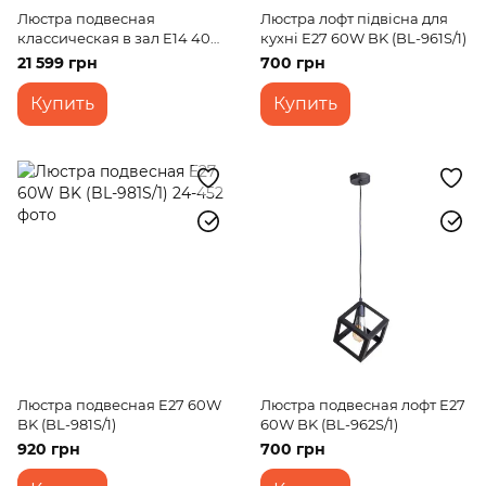
Люстра подвесная
Люстра лофт підвісна для
классическая в зал E14 40W
кухні E27 60W BK (BL-961S/1)
G (BCL-716S/16)
21 599 грн
700 грн
Купить
Купить
Люстра подвесная E27 60W
Люстра подвесная лофт E27
BK (BL-981S/1)
60W BK (BL-962S/1)
920 грн
700 грн