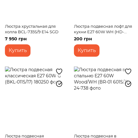
Люстра хрустальная для
Люстра подвесная лофт для
холла BCL-735S/9 E14 SGD
кухни E27 60W WH (HD-
110S/1)
7 950 грн
200 грн
Купить
Купить
Люстра подвесная
Люстра подвесная в