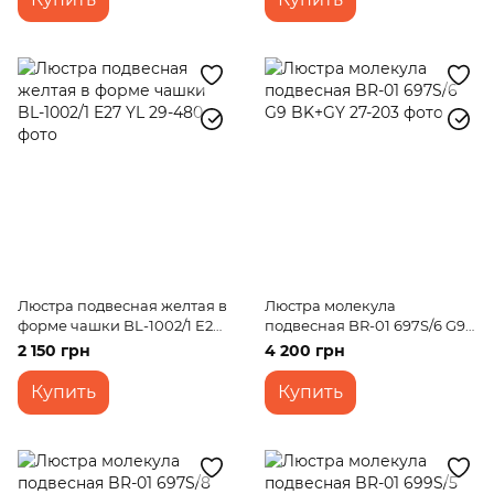
Люстра подвесная желтая в
Люстра молекула
форме чашки BL-1002/1 E27
подвесная BR-01 697S/6 G9
YL
BK+GY
2 150 грн
4 200 грн
Купить
Купить