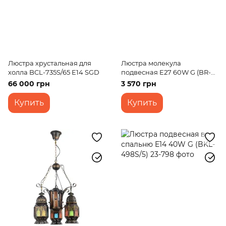
Люстра хрустальная для
Люстра молекула
холла BCL-735S/65 E14 SGD
подвесная E27 60W G (BR-
01460S/3)
66 000 грн
3 570 грн
Купить
Купить