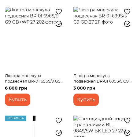
Люстра молекула
Люстра молекула
подвесная BR-01 696S/9 G9
подвесная BR-01 699S/5 G9
GD+WT
GD
6 800 грн
3 800 грн
Купить
Купить
НОВИНКА