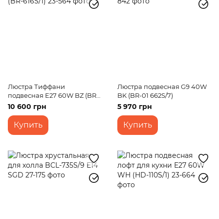
Люстра Тиффани
Люстра подвесная G9 40W
подвесная E27 60W BZ (BR-
BK (BR-01 662S/7)
616S/1)
10 600 грн
5 970 грн
Купить
Купить