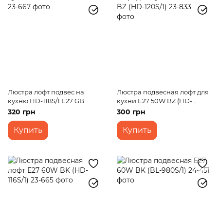
Люстра лофт подвес на
Люстра подвесная лофт для
кухню HD-118S/1 E27 GB
кухни E27 50W BZ (HD-
120S/1)
320 грн
300 грн
Купить
Купить