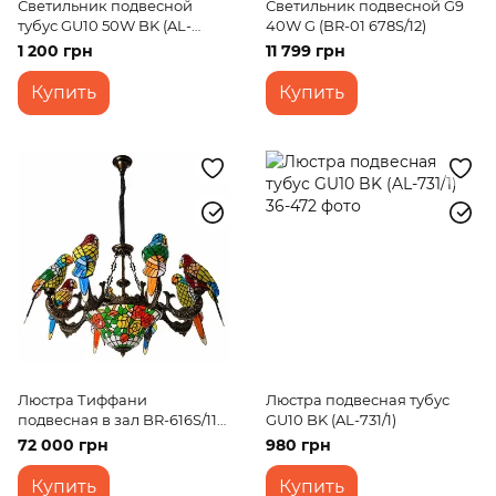
Светильник подвесной
Светильник подвесной G9
тубус GU10 50W BK (AL-
40W G (BR-01 678S/12)
700S/1)
1 200 грн
11 799 грн
Купить
Купить
Люстра Тиффани
Люстра подвесная тубус
подвесная в зал BR-616S/11
GU10 BK (AL-731/1)
E27
72 000 грн
980 грн
Купить
Купить