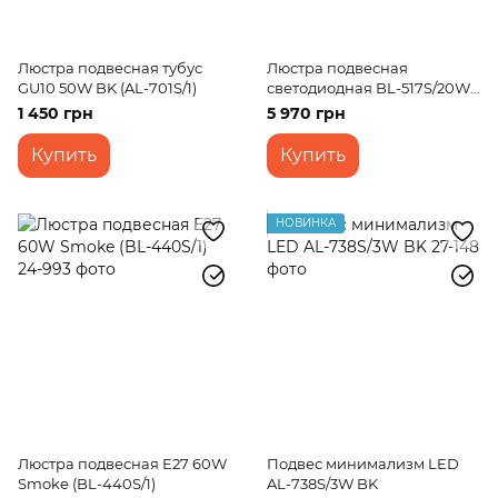
Люстра подвесная тубус
Люстра подвесная
GU10 50W BK (AL-701S/1)
светодиодная BL-517S/20W
BK
1 450 грн
5 970 грн
Купить
Купить
НОВИНКА
Люстра подвесная E27 60W
Подвес минимализм LED
Smoke (BL-440S/1)
AL-738S/3W BK