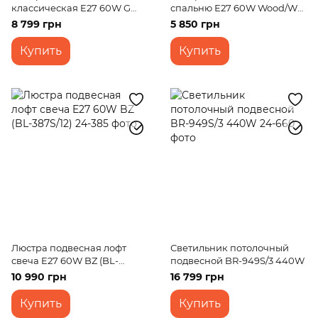
классическая E27 60W G
спальню Е27 60W Wood/WH
(BKL-011S/17)
(BR-01 601S/3)
8 799 грн
5 850 грн
Купить
Купить
Люстра подвесная лофт
Светильник потолочный
свеча E27 60W BZ (BL-
подвесной BR-949S/3 440W
387S/12)
10 990 грн
16 799 грн
Купить
Купить