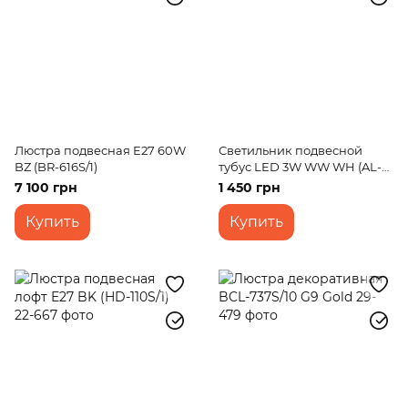
Люстра подвесная E27 60W
Светильник подвесной
BZ (BR-616S/1)
тубус LED 3W WW WH (AL-
705S/1)
7 100 грн
1 450 грн
Купить
Купить