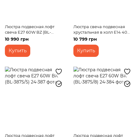
Люстра подвесная лофт
Люстра свеча подвесная
свеча E27 60W BZ (BL-
хрустальная в холл E14 40W
387S/12)
WH/G (BCL-731S/6)
10 990 грн
10 799 грн
Купить
Купить
Люстра подвесная лофт
Люстра подвесная лофт