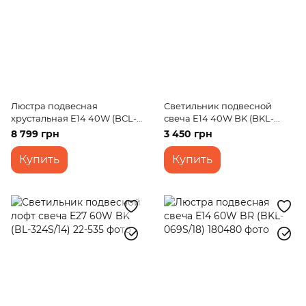
Люстра подвесная
Светильник подвесной
хрустальная E14 40W (BCL-
свеча E14 40W BK (BKL-
681S/6)
591S/5)
8 799 грн
3 450 грн
Купить
Купить