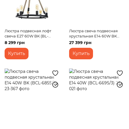
Люстра подвесная лофт
Люстра свеча подвесная
свеча E27 60W BK (BL-
хрустальная E14 60W BK
335S/6)
(BCL-265S/8)
8 299 грн
27 399 грн
Купить
Купить