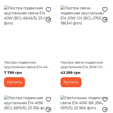
Люстра подвесная
Люстра свеча подвесная
хрустальная свеча E14 40W
хрустальная E14 20W CH
(BCL-664S/5)
(BCL-270S/15)
7 799 грн
43 299 грн
Купить
Купить