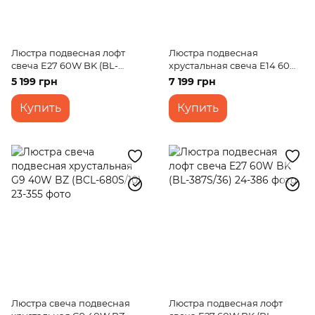
Люстра подвесная лофт
Люстра подвесная
свеча E27 60W BK (BL-
хрустальная свеча E14 60W
324S/6)
(BCL-657S/5)
5 199 грн
7 199 грн
Купить
Купить
Люстра свеча подвесная
Люстра подвесная лофт