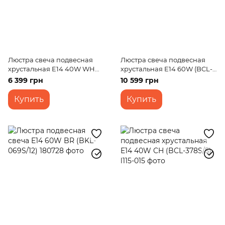
Люстра свеча подвесная
Люстра свеча подвесная
хрустальная E14 40W WH
хрустальная E14 60W (BCL-
(BCL-683S/5)
660S/5)
6 399 грн
10 599 грн
Купить
Купить