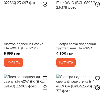
Люстра подвесная свеча
Люстра свеча подвесная
E14 40W G (BL-022S/6)
хрустальная E14 40W G
(BCL-689S/3)
8 699 грн
4 800 грн
Купить
Купить