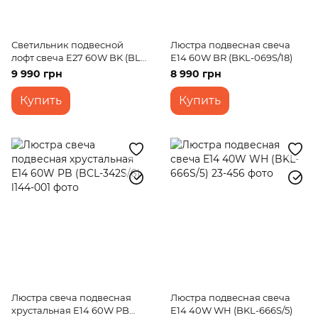
Светильник подвесной
Люстра подвесная свеча
лофт свеча E27 60W BK (BL-
E14 60W BR (BKL-069S/18)
324S/14)
9 990 грн
8 990 грн
Купить
Купить
Люстра свеча подвесная
Люстра подвесная свеча
хрустальная E14 60W PB
E14 40W WH (BKL-666S/5)