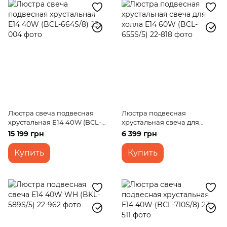
Люстра свеча подвесная
Люстра подвесная
хрустальная E14 40W (BCL-
хрустальная свеча для
664S/8)
холла E14 60W (BCL-655S/5)
15 199 грн
6 399 грн
Купить
Купить