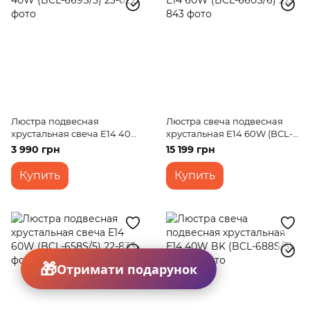
Люстра подвесная
Люстра свеча подвесная
хрустальная свеча E14 40W
хрустальная E14 60W (BCL-
(BCL-669S/3)
660S/6)
3 990 грн
15 199 грн
Купить
Купить
Отримати подарунок