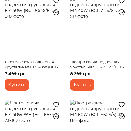
Люстра свеча подвесная
Люстра свеча подвесная
хрустальная E14 40W (BCL-
хрустальная E14 40W (BCL-
664S/5)
712S/6)
7 499 грн
8 299 грн
Купить
Купить