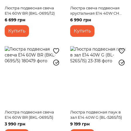
Люстра подвесная свеча
Люстра свеча подвесная
E14 60W BR (BKL-069S/12)
хрустальная E14 40W CH
(BCL-378S/5)
6 699 грн
6 990 грн
Купить
Купить
Люстра подвесная свеча
Люстра подвесная паук в
E14 60W BR (BKL-069S/5)
зал E14 40W G (BL-526S/15)
3 990 грн
9 199 грн