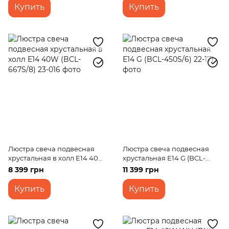
Купить
Купить
Люстра свеча подвесная
Люстра свеча подвесная
хрустальная в холл E14 40W
хрустальная E14 G (BCL-
(BCL-667S/8)
450S/6)
8 399 грн
11 399 грн
Купить
Купить