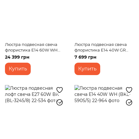
Люстра подвесная свеча
Люстра подвесная свеча
флористика E14 60W WH
флористика E14 40W GR
(BKL-350S/8)
(BKL-523S/6)
24 399 грн
7 699 грн
Купить
Купить