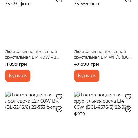
Люстра свеча подвесная
Люстра свеча подвесная
хрустальная E14 40W PB
хрустальная E14 WH/G (BCL-
(BCL-670S/15)
731S/30)
11 899 грн
47 990 грн
Купить
Купить