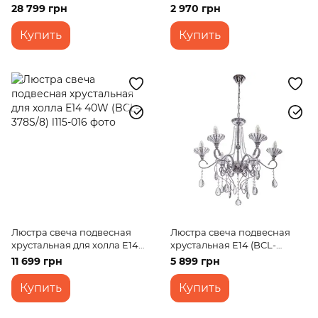
(BCL-342S/6)
28 799 грн
2 970 грн
Купить
Купить
Люстра свеча подвесная
Люстра свеча подвесная
хрустальная для холла E14
хрустальная E14 (BCL-
40W (BCL-378S/8)
722S/6)
11 699 грн
5 899 грн
Купить
Купить