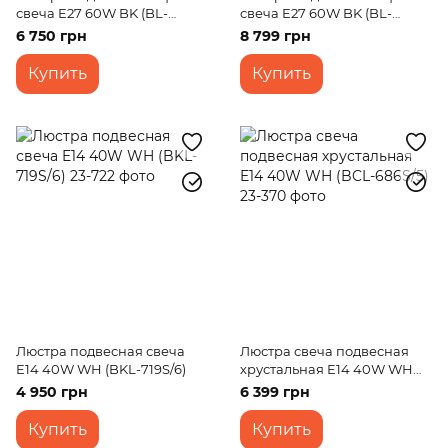
свеча E27 60W BK (BL-
свеча E27 60W BK (BL-
387S/5)
387S/8)
6 750 грн
8 799 грн
Купить
Купить
Люстра подвесная свеча
Люстра свеча подвесная
E14 40W WH (BKL-719S/6)
хрустальная E14 40W WH
(BCL-686S/5)
4 950 грн
6 399 грн
Купить
Купить