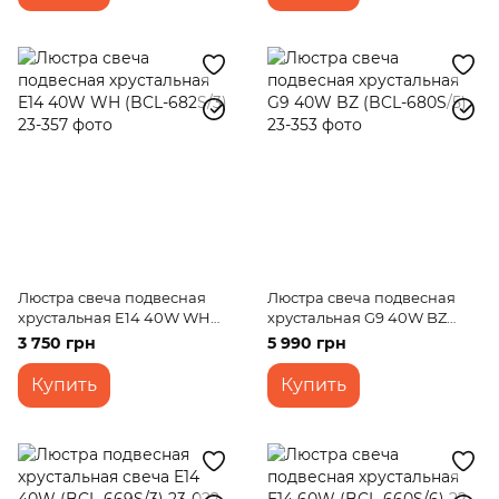
Люстра свеча подвесная
Люстра свеча подвесная
хрустальная E14 40W WH
хрустальная G9 40W BZ
(BCL-682S/3)
(BCL-680S/5)
3 750 грн
5 990 грн
Купить
Купить