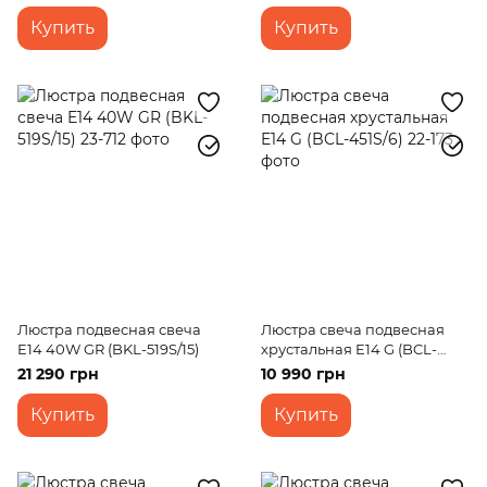
Купить
Купить
Люстра подвесная свеча
Люстра свеча подвесная
E14 40W GR (BKL-519S/15)
хрустальная E14 G (BCL-
451S/6)
21 290 грн
10 990 грн
Купить
Купить