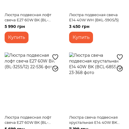
Люстра подвесная лофт
Люстра подвесная свеча
свеча E27 60W BK (BL-
E14 40W WH (BKL-590S/5)
324S/8)
5 990 грн
3 450 грн
Купить
Купить
Люстра подвесная лофт
Люстра свеча подвесная
свеча E27 60W BK (BL-
хрустальная E14 40W BK
325S/12)
(BCL-685S/5)