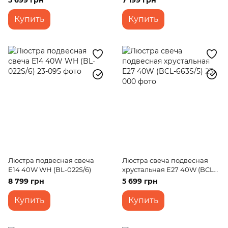
5 699 грн
7 199 грн
Купить
Купить
Люстра подвесная свеча
Люстра свеча подвесная
E14 40W WH (BL-022S/6)
хрустальная E27 40W (BCL-
663S/5)
8 799 грн
5 699 грн
Купить
Купить