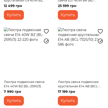
хрустальная G9 40W BZ
свеча E27 60W BK (BL-
(BCL-680S/10)
387S/36)
12 499 грн
25 599 грн
Купить
Купить
Люстра подвесная свеча
Люстра свеча подвесная
E14 40W BZ (BL-259S/3)
хрустальная E14 AB (BCL-
732S/10)
7 990 грн
17 199 грн
Купить
Купить