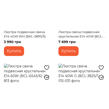
Люстра подвесная свеча
Люстра свеча подвесная
E14 40W WH (BKL-589S/5)
хрустальная E14 40W (BCL-
710S/8)
3 990 грн
7 699 грн
Купить
Купить