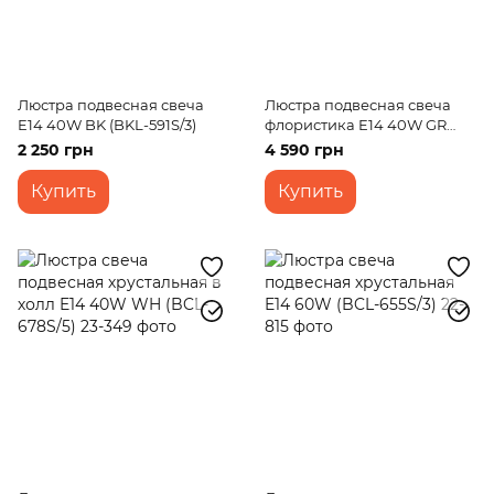
Люстра подвесная свеча
Люстра подвесная свеча
E14 40W BK (BKL-591S/3)
флористика E14 40W GR
(BKL-523S/3)
2 250 грн
4 590 грн
Купить
Купить