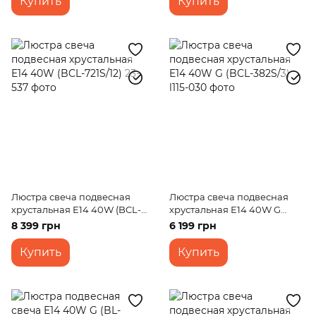
Купить
Купить
Люстра свеча подвесная
Люстра свеча подвесная
хрустальная E14 40W (BCL-
хрустальная E14 40W G
721S/12)
(BCL-382S/3)
8 399 грн
6 199 грн
Купить
Купить