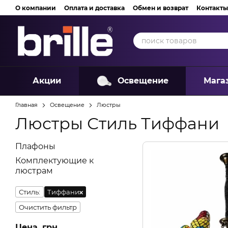
Перейти к основному контенту
О компании
Оплата и доставка
Обмен и возврат
Контакты
Акции
Освещение
Мага
Главная
Освещение
Люстры
Люстры Стиль Тиффани
Плафоны
Комплектующие к
люстрам
Стиль:
Тиффани
Очистить фильтр
Цена, грн