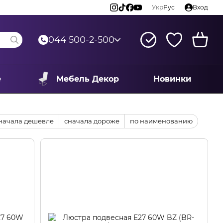
Укр
Рус
Вход
044 500-2-500
е
Мебель Декор
Новинки
начала дешевле
сначала дороже
по наименованию