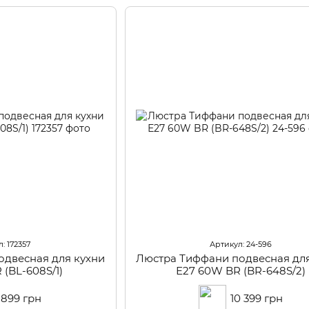
: 172357
Артикул: 24-596
одвесная для кухни
Люстра Тиффани подвесная для
 (BL-608S/1)
Е27 60W BR (BR-648S/2)
 899 грн
10 399 грн