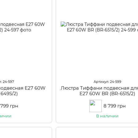
: 24-597
Артикул: 24-599
подвесная Е27 60W
Люстра Тиффани подвесная для
-649S/2)
Е27 60W BR (BR-651S/2)
 799 грн
8 799 грн
личии
В наличии