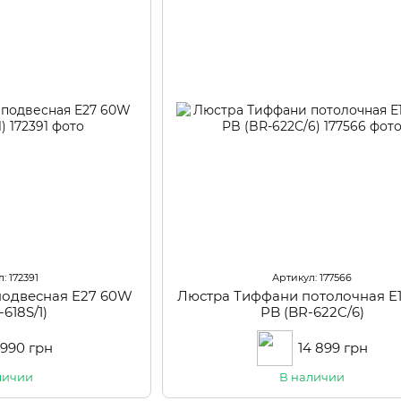
: 172391
Артикул: 177566
подвесная E27 60W
Люстра Тиффани потолочная E
-618S/1)
PB (BR-622C/6)
 990 грн
14 899 грн
личии
В наличии