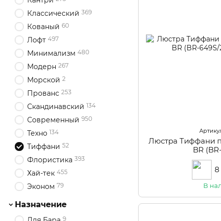
Кантри
369
Классический
60
Кованый
497
Лофт
480
Минимализм
267
Модерн
2
Морской
253
Прованс
134
Скандинавский
950
Современный
Артикул
134
Техно
Люстра Тиффани 
52
Тиффани
BR (BR
393
Флористика
8
455
Хай-тек
В на
79
Эконом
Назначение
9
Для Бара