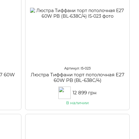
Артикул: l5-023
27 60W
Люстра Тиффани торт потолочная E27
60W PB (BL-638C/4)
12 899 грн
В наличии