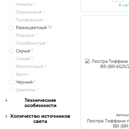
0
Никель
В на
0
Оранжевый
0
Прозрачный
32
Разноцветный
0
Розовый
0
Серебристый
1
Серый
0
Синий
0
Фиолетовый
0
Хром
1
Черный
0
Шампань
Технические
особенности
Артикул
Количество источников
Люстра Тиффани 
света
BR (BR