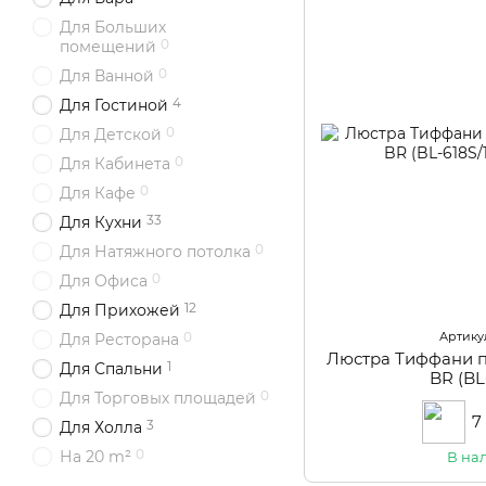
Для Больших
0
помещений
0
Для Ванной
4
Для Гостиной
0
Для Детской
0
Для Кабинета
0
Для Кафе
33
Для Кухни
0
Для Натяжного потолка
0
Для Офиса
12
Для Прихожей
Артикул
0
Для Ресторана
Люстра Тиффани 
1
Для Спальни
BR (BL
0
Для Торговых площадей
7
3
Для Холла
0
На 20 m²
В на