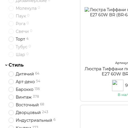
Дизайнерские
0
Молекула
0
Паук
0
Рога
0
Свечи
4
Торт
0
Тубус
0
Шар
Артикул
Стиль
Люстра Тиффани п
64
Е27 60W BR
Дитячий
54
Арт-деко
9
136
Барокко
В на
378
Винтаж
68
Восточный
243
Дворцовый
6
Индустриальный
273