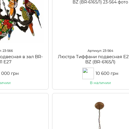
: 23-566
Артикул: 23-564
одвесная в зал BR-
Люстра Тиффани подвесная E
11 E27
BZ (BR-616S/1)
 000 грн
10 600 грн
личии
В наличии