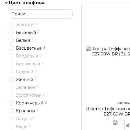
Цвет плафона
0
золотий
2
Бежевый
4
Белый
1
Бесцветный
0
Бордовый
0
Бронзовый
0
Голубой
2
Желтый
0
Зеленый
0
Золотистый
9
Коричневый
Артикул
Люстра Тиффани п
3
Красный
E27 60W BR
0
Латунь
8
0
Медь