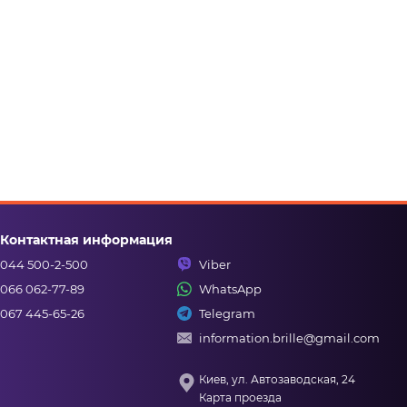
Контактная информация
044 500-2-500
Viber
066 062-77-89
WhatsApp
067 445-65-26
Telegram
information.brille@gmail.com
Киев, ул. Автозаводская, 24
Карта проезда