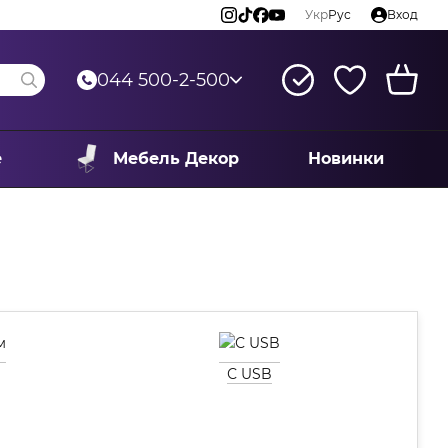
Укр
Рус
Вход
044 500-2-500
е
Мебель Декор
Новинки
С USB