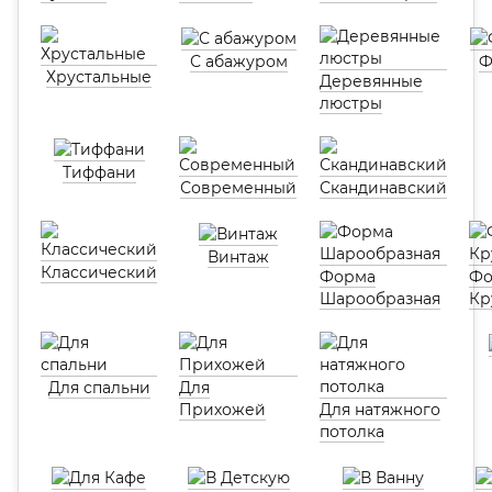
С абажуром
Ф
Хрустальные
Деревянные
люстры
Тиффани
Современный
Скандинавский
Винтаж
Классический
Форма
Фо
Шарообразная
Кр
Для спальни
Для
Прихожей
Для натяжного
потолка