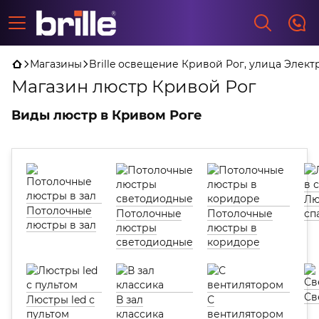
Магазины
Brille освещение Кривой Рог, улица Элект
Магазин люстр Кривой Рог
Виды люстр в Кривом Роге
Лю
Потолочные
Потолочные
Потолочные
сп
люстры в зал
люстры
люстры в
светодиодные
коридоре
Св
Люстры led с
В зал
С
пультом
классика
вентилятором