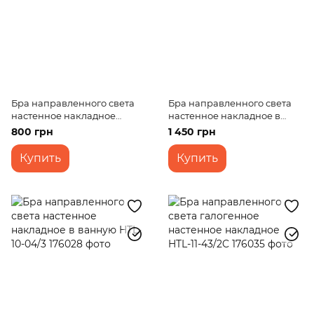
Бра направленного света
Бра направленного света
настенное накладное
настенное накладное в
BR02015
спальню HTL-10-01/2
800 грн
1 450 грн
Купить
Купить