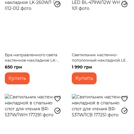
Бра направленного света
Светильник настенно-
настенное накладное LK-
потолочный накладной LED
260W/1 E14
BL-479W/12W WH
650 грн
1 990 грн
Купить
Купить