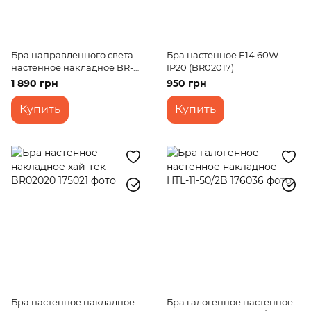
Бра направленного света
Бра настенное E14 60W
настенное накладное BR-
IP20 (BR02017)
705W/1
1 890 грн
950 грн
Купить
Купить
Бра настенное накладное
Бра галогенное настенное