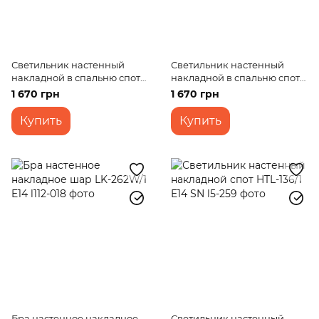
Светильник настенный
Светильник настенный
накладной в спальню спот
накладной в спальню спот
для чтения BR-537W/1WH
для чтения BR-537W/1CB
1 670 грн
1 670 грн
Купить
Купить
Бра настенное накладное
Светильник настенный