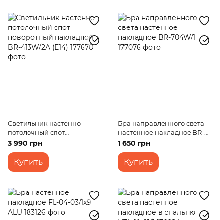
Светильник настенно-
Бра направленного света
потолочный спот
настенное накладное BR-
поворотный накладной BR-
704W/1
3 990 грн
1 650 грн
413W/2A (E14)
Купить
Купить