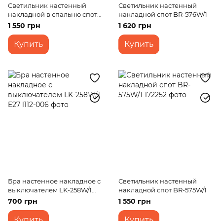
Светильник настенный
Светильник настенный
накладной в спальню спот
накладной спот BR-576W/1
для чтения BR-414W/1E
1 550 грн
1 620 грн
Купить
Купить
Бра настенное накладное с
Светильник настенный
выключателем LK-258W/1
накладной спот BR-575W/1
E27
700 грн
1 550 грн
Купить
Купить