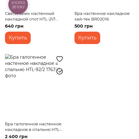
КНОПКА
ЗВ'ЯЗКУ
Светильник настенный
Бра настенное накладное
накладной спот HTL-21/1
хай-тек BR02016
matt Ni/Cr
640 грн
500 грн
Купить
Купить
Бра галогенное настенное
накладное в спальню HTL-
92/2
2 400 грн