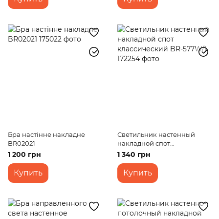
Бра настінне накладне
Светильник настенный
BR02021
накладной спот
классический BR-577W/1
1 200 грн
1 340 грн
Купить
Купить