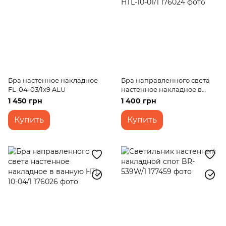
Бра настенное накладное
Бра направленного света
FL-04-03/1x9 ALU
настенное накладное в
спальню HTL-10-01/1
1 450 грн
1 400 грн
Купить
Купить