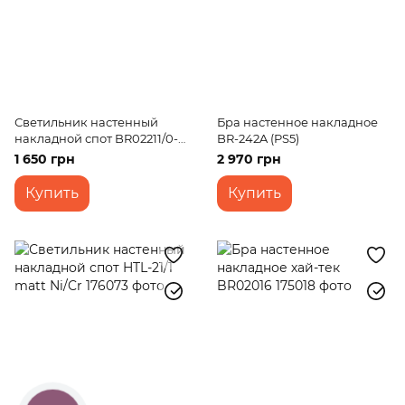
Светильник настенный
Бра настенное накладное
накладной спот BR02211/0-1
BR-242A (PS5)
Transparent
1 650 грн
2 970 грн
Купить
Купить