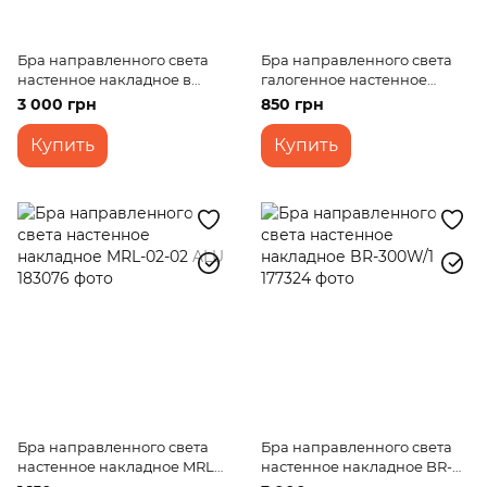
Бра направленного света
Бра направленного света
настенное накладное в
галогенное настенное
ванную HTL-10-04/3
накладное HTL-11-43/2C
3 000 грн
850 грн
Купить
Купить
Бра направленного света
Бра направленного света
настенное накладное MRL-
настенное накладное BR-
02-02 ALU
300W/1