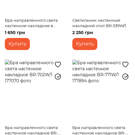
Бра направленного света
Светильник настенный
настенное накладное в
накладной спот BR-539W/1
ванную HTL-10-04/1
1 650 грн
2 250 грн
Купить
Купить
Бра направленного света
Бра направленного света
настенное накладное BR-
настенное накладное BR-