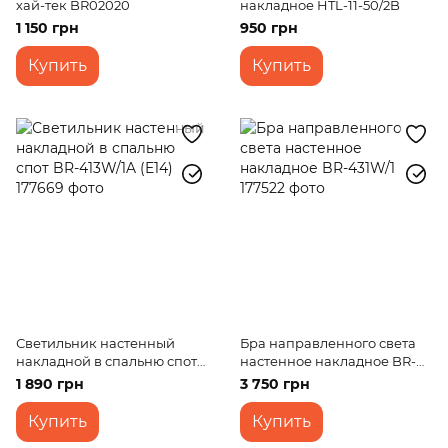
хай-тек BR02020
накладное HTL-11-50/2B
1 150 грн
950 грн
Купить
Купить
Светильник настенный
Бра направленного света
накладной в спальню спот
настенное накладное BR-
BR-413W/1A (E14)
431W/1
1 890 грн
3 750 грн
Купить
Купить