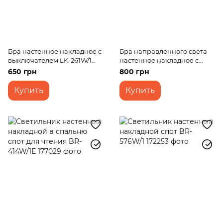
Бра настенное накладное с
Бра направленного света
выключателем LK-261W/1
настенное накладное с
E14
выключателем LK-263W/1
650 грн
800 грн
E14
Купить
Купить