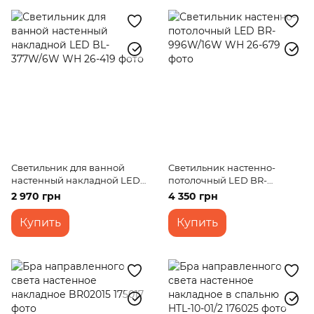
Светильник для ванной
Светильник настенно-
настенный накладной LED
потолочный LED BR-
BL-377W/6W WH
996W/16W WH
2 970 грн
4 350 грн
Купить
Купить