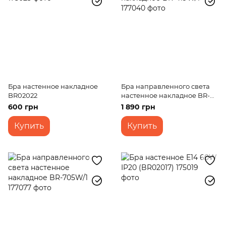
Бра настенное накладное
Бра направленного света
BR02022
настенное накладное BR-
419W/1
600 грн
1 890 грн
Купить
Купить