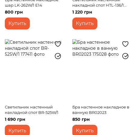
шар LK-262W/1 E14
накладной спот HTL-136/1
E14 SN
800 грн
1 220 грн
Купить
Купить
Светильник настенный
Бра настенное накладное в
накладной спот BR-525W/1
ванную BR02023
1 690 грн
850 грн
Купить
Купить