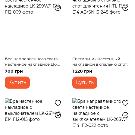
Бра направленного света
Светильник настенный
настенное накладное LK-
накладной в спальню спот
259W/1 E14
для чтения HTL-138/1 E14
700 грн
1 220 грн
AB/SN
Купить
Купить