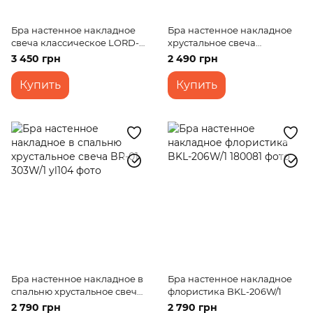
Бра настенное накладное
Бра настенное накладное
свеча классическое LORD-
хрустальное свеча
002W/2 E14
классическое BCL-379W/1
3 450 грн
2 490 грн
E14
Купить
Купить
Бра настенное накладное в
Бра настенное накладное
спальню хрустальное свеча
флористика BKL-206W/1
BR-01 303W/1
2 790 грн
2 790 грн