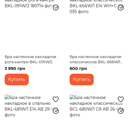
Бра настенное накладное
Бра настенное накладное
рога кантри BKL-091W/2
классическое BKL-666W/1
E14 WH+G
3 990 грн
600 грн
Купить
Купить