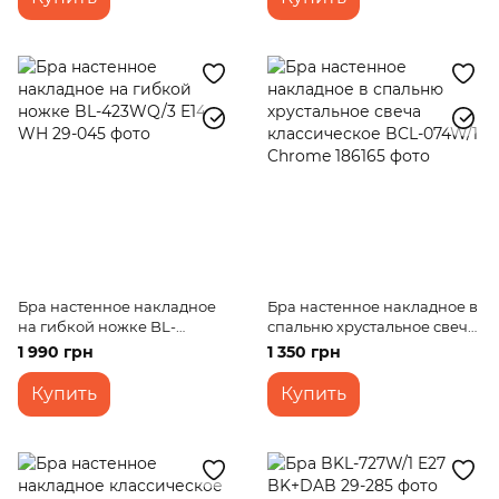
Бра настенное накладное
Бра настенное накладное в
на гибкой ножке BL-
спальню хрустальное свеча
423WQ/3 E14 WH
классическое BCL-074W/1
1 990 грн
1 350 грн
Chrome
Купить
Купить