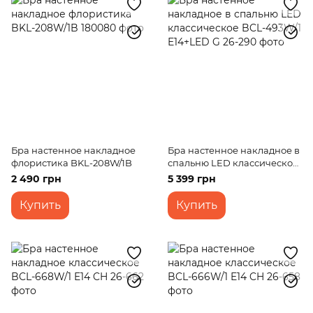
Бра настенное накладное
Бра настенное накладное в
флористика BKL-208W/1B
спальню LED классическое
BCL-493W/1 E14+LED G
2 490 грн
5 399 грн
Купить
Купить