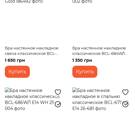
Бра настенное накладное
Бра настенное накладное
свеча классическое BCL-
классическое BCL-684W/1
074W/1 Gold
E14 GREY
1 650 грн
1 350 грн
Купить
Купить