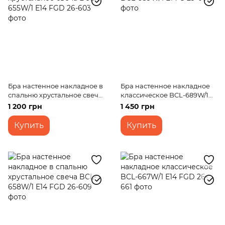
Бра настенное накладное в
Бра настенное накладное
спальню хрустальное свеча
классическое BCL-689W/1
BCL-655W/1 E14 FGD
E14 G
1 200 грн
1 450 грн
Купить
Купить