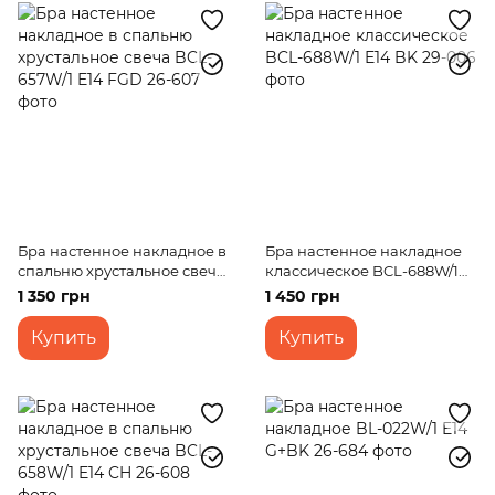
Бра настенное накладное в
Бра настенное накладное
спальню хрустальное свеча
классическое BCL-688W/1
BCL-657W/1 E14 FGD
E14 BK
1 350 грн
1 450 грн
Купить
Купить