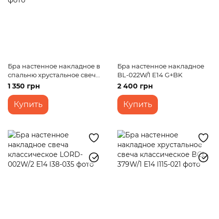
Бра настенное накладное в
Бра настенное накладное
спальню хрустальное свеча
BL-022W/1 E14 G+BK
BCL-658W/1 E14 CH
1 350 грн
2 400 грн
Купить
Купить