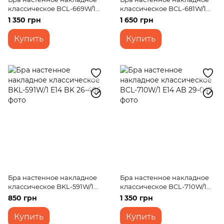
классическое BCL-669W/1
классическое BCL-681W/1
E14 FGD
E14 CH
1 350 грн
1 650 грн
Купить
Купить
Бра настенное накладное
Бра настенное накладное
классическое BKL-591W/1
классическое BCL-710W/1
E14 BK
E14 AB
850 грн
1 350 грн
Купить
Купить