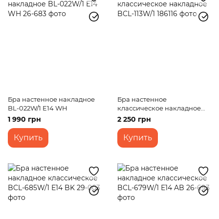
Бра настенное накладное
Бра настенное
BL-022W/1 E14 WH
классическое накладное
BCL-113W/1
1 990 грн
2 250 грн
Купить
Купить