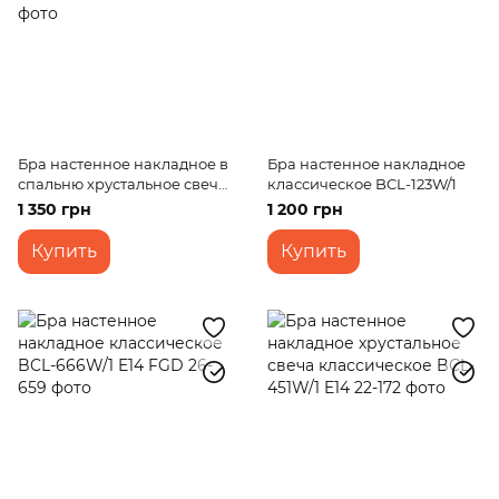
Бра настенное накладное в
Бра настенное накладное
спальню хрустальное свеча
классическое BCL-123W/1
BCL-656W/1 E14 FGD
1 350 грн
1 200 грн
Купить
Купить