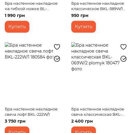
Бра настенное накладное
Бра настенное накладное
на гибкой ножке BL-
классическое BKL-589W/1
423WQ/3 E14 BK
E14 WH
1 990 грн
950 грн
Купить
Купить
Бра настенное накладное
Бра настенное накладное
свеча лофт BKL-222W/1
свеча классическая BKL-
069W/2 plomyk
3 750 грн
2 400 грн
Купить
Купить