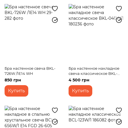
Бра настенное свеча BKL-
Бра настенное накладное
726W /1E14 WH
свеча классическое BKL-
040W/1
850 грн
4 500 грн
Купить
Купить