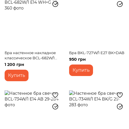
Бра настенное накладное
Бра BKL-727W/1 E27 BK+DAB
классическое BCL-682W/1
950 грн
E14 WH+G
1 200 грн
Купить
Купить