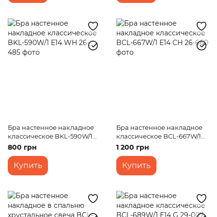
Бра настенное накладное
Бра настенное накладное
классическое BKL-590W/1
классическое BCL-667W/1
E14 WH
E14 CH
800 грн
1 200 грн
Купить
Купить