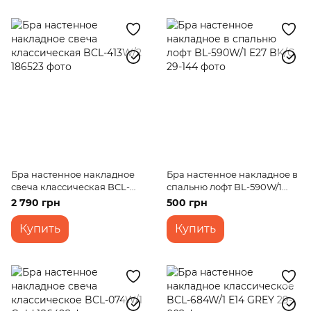
Бра настенное накладное
Бра настенное накладное в
свеча классическая BCL-
спальню лофт BL-590W/1
413W/2
E27 BK/G
2 790 грн
500 грн
Купить
Купить