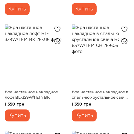
Купить
Купить
Бра настенное накладное
Бра настенное накладное в
лофт BL-329W/1 E14 BK
спальню хрустальное свеча
BCL-657W/1 E14 CH
1 550 грн
1 350 грн
Купить
Купить