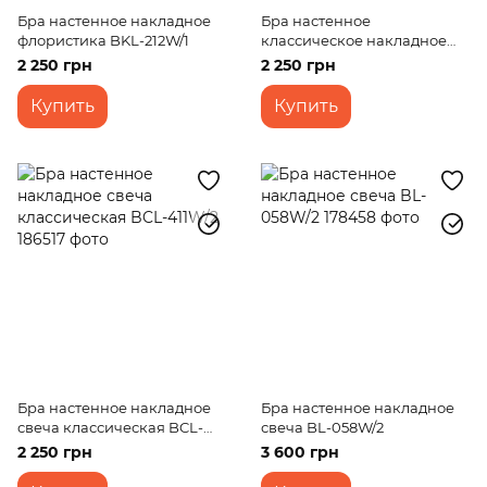
Бра настенное накладное
Бра настенное
флористика BKL-212W/1
классическое накладное
BCL-120W/1
2 250 грн
2 250 грн
Купить
Купить
Бра настенное накладное
Бра настенное накладное
свеча классическая BCL-
свеча BL-058W/2
411W/2
2 250 грн
3 600 грн