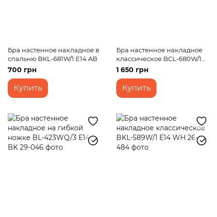
Бра настенное накладное в
Бра настенное накладное
спальню BKL-681W/1 E14 AB
классическое BCL-680W/1
G9 AB
700 грн
1 650 грн
Купить
Купить