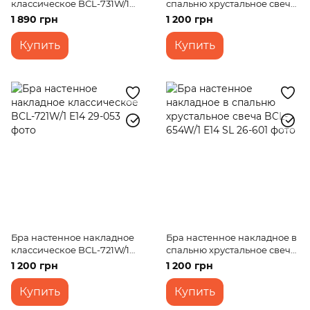
классическое BCL-731W/1
спальню хрустальное свеча
E14 WH/G
BCL-654W/1 E14 G
1 890 грн
1 200 грн
Купить
Купить
Бра настенное накладное
Бра настенное накладное в
классическое BCL-721W/1
спальню хрустальное свеча
E14
BCL-654W/1 E14 SL
1 200 грн
1 200 грн
Купить
Купить