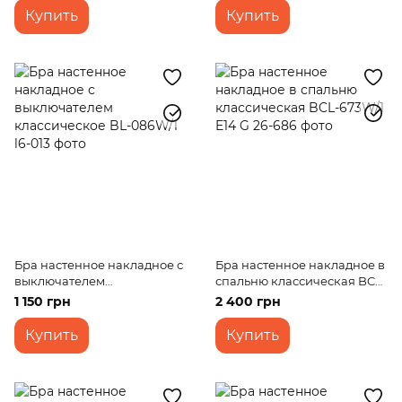
Купить
Купить
Бра настенное накладное с
Бра настенное накладное в
выключателем
спальню классическая BCL-
классическое BL-086W/1
673W/1 E14 G
1 150 грн
2 400 грн
Купить
Купить