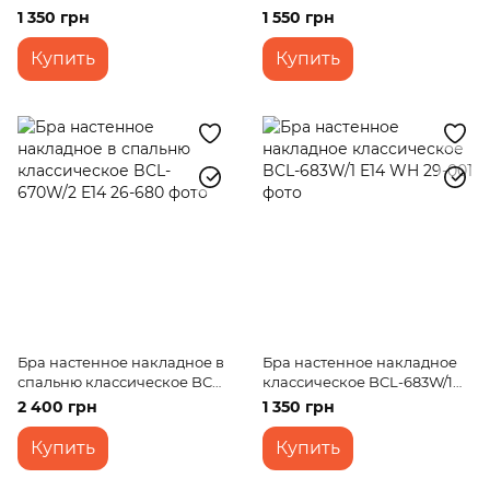
E14 WH+G
E14 AB
1 350 грн
1 550 грн
Купить
Купить
Бра настенное накладное в
Бра настенное накладное
спальню классическое BCL-
классическое BCL-683W/1
670W/2 E14
E14 WH
2 400 грн
1 350 грн
Купить
Купить