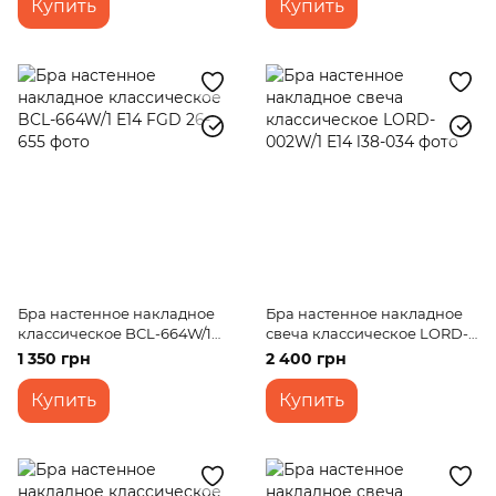
Купить
Купить
Бра настенное накладное
Бра настенное накладное
классическое BCL-664W/1
свеча классическое LORD-
E14 FGD
002W/1 E14
1 350 грн
2 400 грн
Купить
Купить