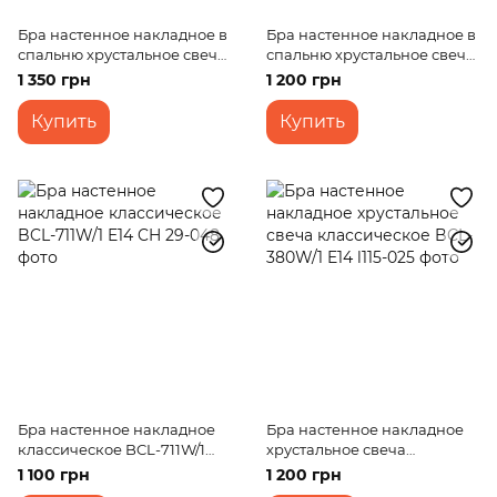
Бра настенное накладное в
Бра настенное накладное в
спальню хрустальное свеча
спальню хрустальное свеча
BCL-659W/1 E14 CH
BCL-655W/1 E14 CH
1 350 грн
1 200 грн
Купить
Купить
Бра настенное накладное
Бра настенное накладное
классическое BCL-711W/1
хрустальное свеча
E14 CH
классическое BCL-380W/1
1 100 грн
1 200 грн
E14