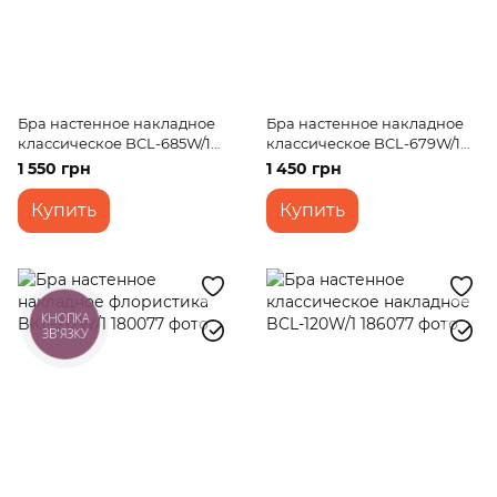
Бра настенное накладное
Бра настенное накладное
классическое BCL-685W/1
классическое BCL-679W/1
E14 BK
E14 AB
1 550 грн
1 450 грн
Купить
Купить
КНОПКА
ЗВ'ЯЗКУ