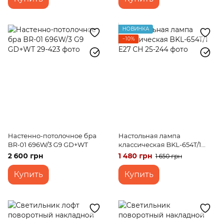
НОВИНКА
−10%
Настенно-потолочное бра
Настольная лампа
BR-01 696W/3 G9 GD+WT
классическая BKL-654T/1
E27 CH
2 600 грн
1 480 грн
1 650 грн
Купить
Купить