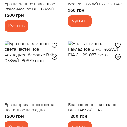
Бра настенное накладное
Бра BKL-727W/1 E27 BK+DAB
классическое BCL-682W/1
950 грн
E14 WH+G
1 200 грн
Купить
Купить
Бра направленного света
Бра настенное накладное
настенное накладное
BR-01 465W/1 E14 CH
барокко BKL-038W/1
1 200 грн
1 200 грн
Купить
Купить