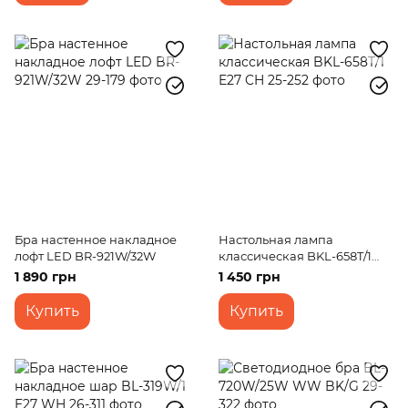
Бра настенное накладное
Настольная лампа
лофт LED BR-921W/32W
классическая BKL-658T/1
E27 CH
1 890 грн
1 450 грн
Купить
Купить