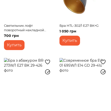
Светильник лофт
Бра HTL-302/1 E27 BK+G
поворотный накладной
1 050 грн
KWS-02 E27 BK
700 грн
Купить
Купить