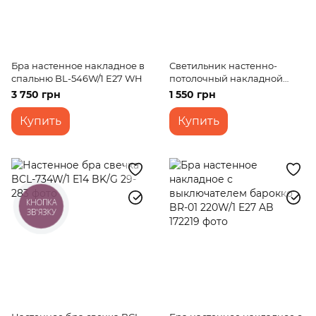
Бра настенное накладное в
Светильник настенно-
спальню BL-546W/1 E27 WH
потолочный накладной
кантри BKL-080W/1
3 750 грн
1 550 грн
Купить
Купить
КНОПКА
ЗВ'ЯЗКУ