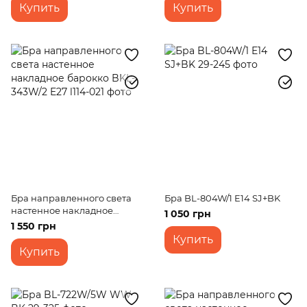
Купить
Купить
Бра направленного света
Бра BL-804W/1 E14 SJ+BK
настенное накладное
1 050 грн
барокко BKL-343W/2 E27
1 550 грн
Купить
Купить