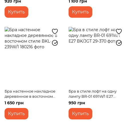
920 грн
1 100 грн
Купить
Купить
Бра настенное накладное
Бра в стиле лофт на одну
деревянное в восточном
лампу BR-01 691W/1 E27
стиле BKL-239W/1
BK/JGT
1 650 грн
950 грн
Купить
Купить