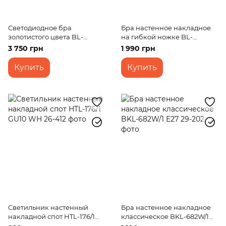
Светодиодное бра
Бра настенное накладное
золотистого цвета BL-
на гибкой ножке BL-
725W/20W WW
423WQ/3 E14 BK
3 750 грн
1 990 грн
Купить
Купить
Светильник настенный
Бра настенное накладное
накладной спот HTL-176/1
классическое BKL-682W/1
GU10 WH
E27