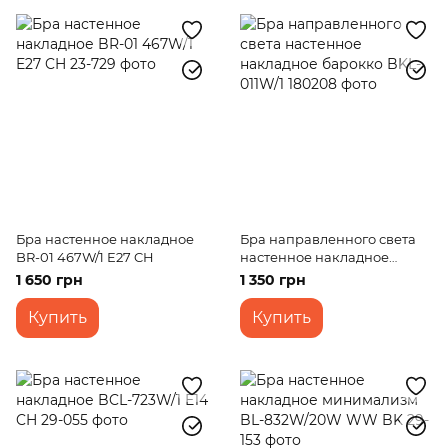
Бра настенное накладное
Бра направленного света
BR-01 467W/1 E27 CH
настенное накладное
барокко BKL-011W/1
1 650 грн
1 350 грн
Купить
Купить