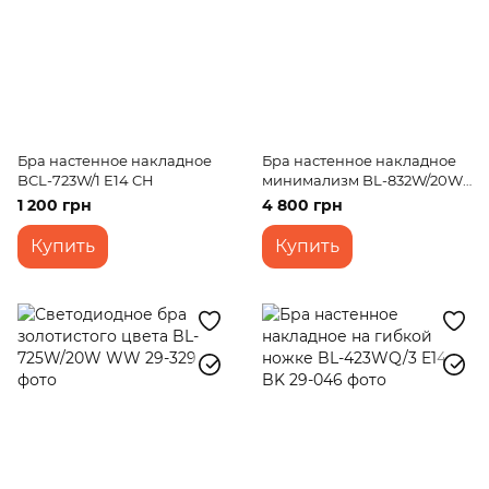
Бра настенное накладное
Бра настенное накладное
BCL-723W/1 E14 CH
минимализм BL-832W/20W
WW BK
1 200 грн
4 800 грн
Купить
Купить