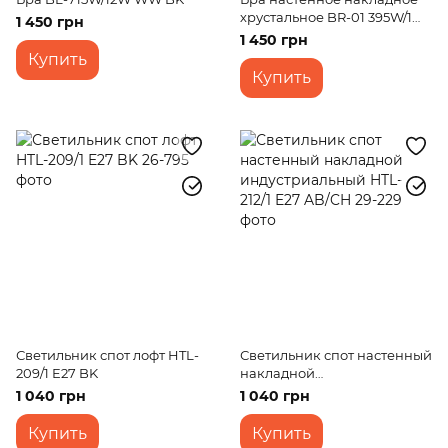
хрустальное BR-01 395W/1
1 450 грн
E14 CH
1 450 грн
Купить
Купить
Светильник спот лофт HTL-
Светильник спот настенный
209/1 E27 BK
накладной
индустриальный HTL-212/1
1 040 грн
1 040 грн
E27 AB/CH
Купить
Купить