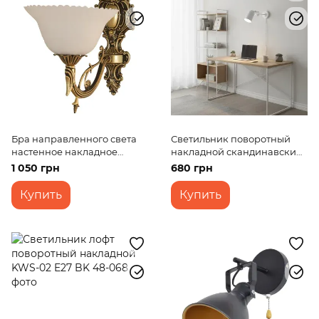
Бра направленного света
Светильник поворотный
настенное накладное
накладной скандинавский
барокко BKL-005W/1
KWS-02 E27 WH
1 050 грн
680 грн
Купить
Купить