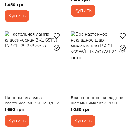
638W/1 E27 CH
1 450 грн
Купить
Купить
Настольная лампа
Бра настенное накладное
классическая BKL-651T/1 E27
шар минимализм BR-01
CH
469W/1 E14 AC+WT
1 650 грн
1 050 грн
Купить
Купить