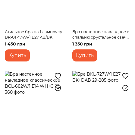
Стильное бра на 1 лампочку
Бра настенное накладное в
BR-01 474W/1 E27 AB/BK
спальню хрустальное свеча
классическое BCL-074W/1
1 450 грн
1 350 грн
Chrome
Купить
Купить