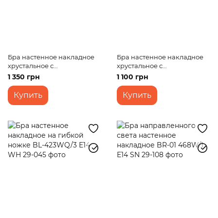
Бра настенное накладное
Бра настенное накладное
хрустальное с
хрустальное с
выключателем BCL-424W/1
выключателем
1 350 грн
1 100 грн
E14
классическое BCL-425W/1
E14
Купить
Купить