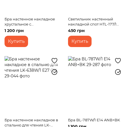
Бра настенное накладное
Светильник настенный
хрустальное с
накладной спот HTL-177/1
выключателем
GU10 SN
1 200 грн
450 грн
классическое BCL-427W/1
E14
Купить
Купить
Бра настенное накладное в
Бра BL-787W/1 E14 ANB+BK
спальню для чтения LK-
1 100 грн