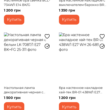
Настенное бра свечка BCL-
Бра настенное накладное с
734W/1 E14 BK/G
выключателем барокко BR-
01 220W/1 E27 AB
1 200 грн
1 350 грн
Купить
Купить
Настольная лампа
Бра настенное накладное
декоративная черная с
хай-тек BR-01 438W/1 E27
белым LK-708T/1 E27 BK+FG
WH
1 500 грн
1 200 грн
Купить
Купить