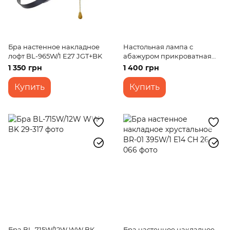
Бра настенное накладное
Настольная лампа с
лофт BL-965W/1 E27 JGT+BK
абажуром прикроватная
декоративная невысокая
1 350 грн
1 400 грн
цена BKL-655T/1 E27 FG
Купить
Купить
Бра BL-715W/12W WW BK
Бра настенное накладное