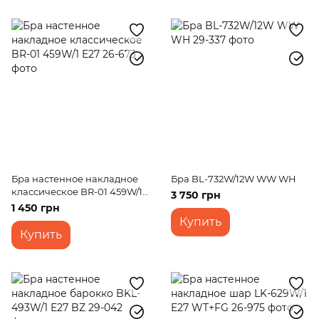
Бра настенное накладное
Бра BL-732W/12W WW WH
классическое BR-01 459W/1
3 750 грн
E27
1 450 грн
Купить
Купить