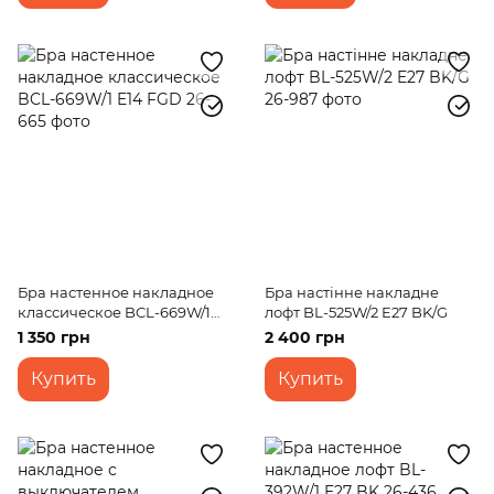
Бра настенное накладное
Бра настінне накладне
классическое BCL-669W/1
лофт BL-525W/2 E27 BK/G
E14 FGD
1 350 грн
2 400 грн
Купить
Купить