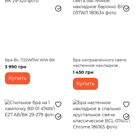
Бра BL-722W/5W WW BK
Бра направленного света
настенное накладное
3 990 грн
барокко BKL-037W/1
1 450 грн
Купить
Купить