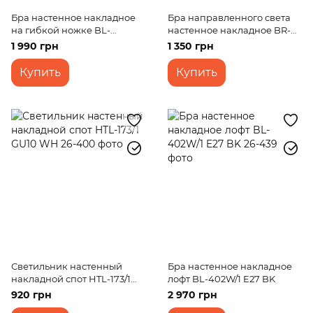
Бра настенное накладное
Бра направленного света
на гибкой ножке BL-
настенное накладное BR-01
423WQ/3 E14 WH
468W/1 E14 SN
1 990 грн
1 350 грн
Купить
Купить
Светильник настенный
Бра настенное накладное
накладной спот HTL-173/1
лофт BL-402W/1 E27 BK
GU10 WH
920 грн
2 970 грн