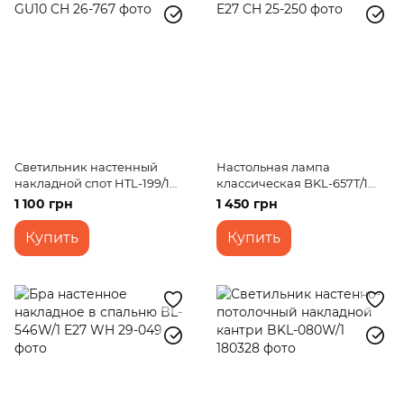
Светильник настенный
Настольная лампа
накладной спот HTL-199/1
классическая BKL-657T/1
GU10 CH
E27 CH
1 100 грн
1 450 грн
Купить
Купить