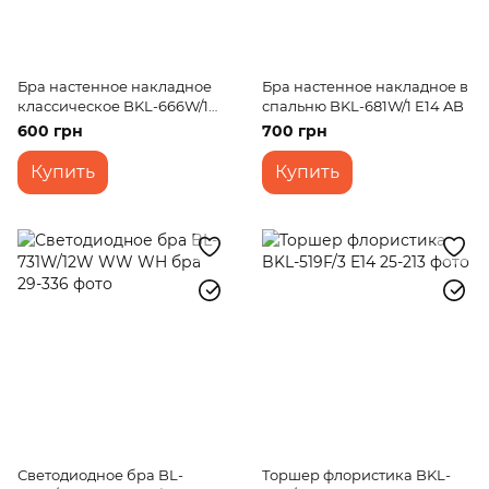
Бра настенное накладное
Бра настенное накладное в
классическое BKL-666W/1
спальню BKL-681W/1 E14 AB
E14 WH+G
600 грн
700 грн
Купить
Купить
Светодиодное бра BL-
Торшер флористика BKL-