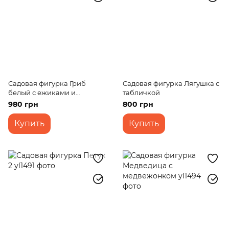
Садовая фигурка Гриб
Садовая фигурка Лягушка с
белый с ежиками и
табличкой
яблоком
980 грн
800 грн
Купить
Купить