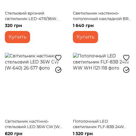
Стельовий врізний
Светильник настенно-
світильник LED-47R/36W
потолочный накладной BR-
NW
02 250/3 AС
320 грн
1 640 грн
Купить
Купить
Світильник настінно-
Потолочный LED
стельовий LED 36W CW (W-
светильник FLF-83B 24W
640)
WW WH
620 грн
1 520 грн