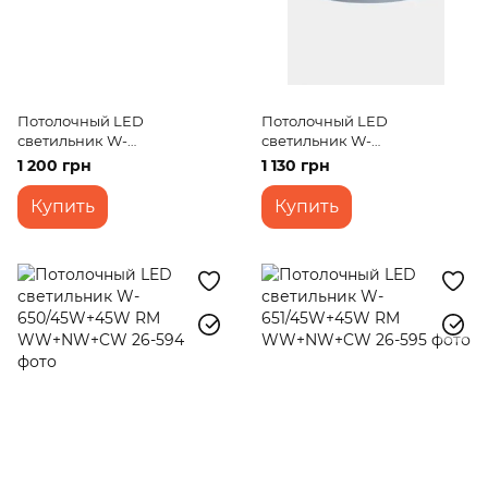
Потолочный LED
Потолочный LED
светильник W-
светильник W-
649/30W+30W RM
644/45W+45W RM
1 200 грн
1 130 грн
WW+NW+CW
WW+NW+CW
Купить
Купить