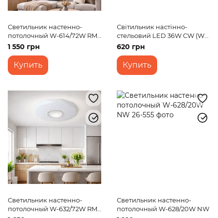
Светильник настенно-
Світильник настінно-
потолочный W-614/72W RM
стельовий LED 36W CW (W-
WW+CW+NW
639)
1 550 грн
620 грн
Купить
Купить
Светильник настенно-
Светильник настенно-
потолочный W-632/72W RM
потолочный W-628/20W NW
WW+NW+CW