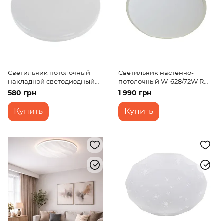
Светильник потолочный
Светильник настенно-
накладной светодиодный
потолочный W-628/72W RM
LED-471/50W CW
WW+NW+CW
580 грн
1 990 грн
Купить
Купить