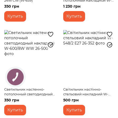
24W CW (W-639)
потолочный накладной W-
155/3AC
350 грн
1 230 грн
Купить
Купить
Светильник настенно-
Світильник настінно-
потолочный светодиодный
стельовий накладний W-
накладной W-600/8W WW
548/2 E27
350 грн
500 грн
Купить
Купить