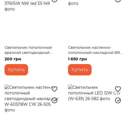
Светильник потолочный
Светильник настенно-
врезной светодиодный
потолочный накладной BR-
LED-37R/6W NW led
02 251/3 AB
200 грн
1 650 грн
Купить
Купить