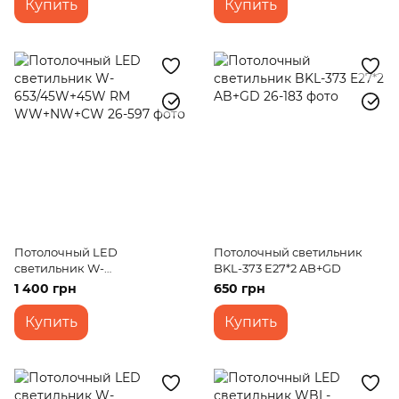
Купить
Купить
Потолочный LED
Потолочный светильник
светильник W-
BKL-373 E27*2 AB+GD
653/45W+45W RM
1 400 грн
650 грн
WW+NW+CW
Купить
Купить