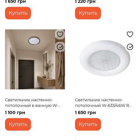
1 650 грн
1 220 грн
Купить
Купить
Светильник настенно-
Светильник настенно-
потолочный в ванную W-
потолочный W-633/46W RM
629/20W NW
WW+NW+CW
1 100 грн
1 650 грн
Купить
Купить