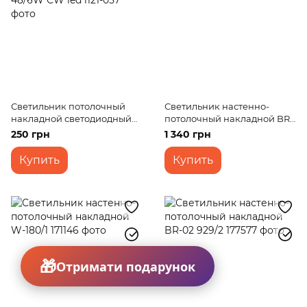
Светильник потолочный
Светильник настенно-
накладной светодиодный
потолочный накладной BR-
LED-48/6W CW led
02 920/2
250 грн
1 340 грн
Купить
Купить
Отримати подарунок