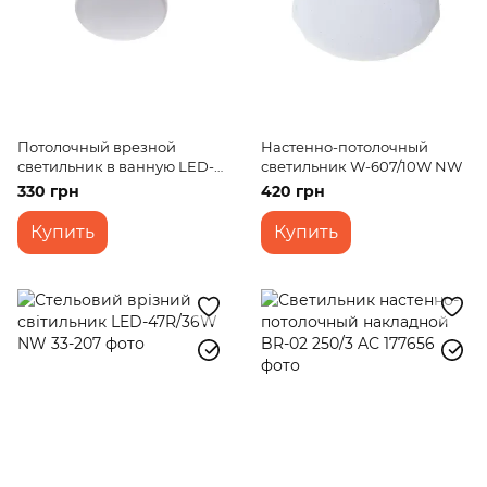
Потолочный врезной
Настенно-потолочный
светильник в ванную LED-
светильник W-607/10W NW
47R/18W NW
330 грн
420 грн
Купить
Купить