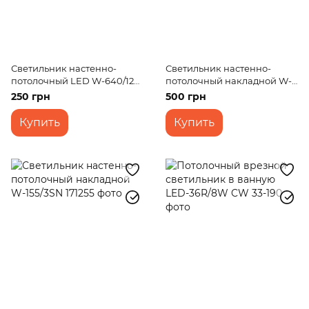
Светильник настенно-
Светильник настенно-
потолочный LED W-640/12
потолочный накладной W-
CW
547/2 E27
250 грн
500 грн
Купить
Купить