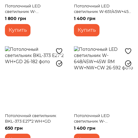
Потолочный LED
Потолочный LED
светильник W-
светильник W-651/45W+45W
650/45W+45W RM
RM WW+NW+CW
1 800 грн
1 400 грн
WW+NW+CW
Купить
Купить
Потолочный светильник
Потолочный LED
BKL-373 E27*2 WH+GD
светильник W-
648/45W+45W RM
650 грн
1 400 грн
WW+NW+CW