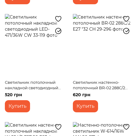
Светильник потолочный
Светильник настенно-
накладной светодиодный
потолочный BR-02 288C/2
LED-471/36W CW
E27 "32 CH
520 грн
620 грн
Купить
Купить