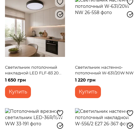
Светильник потолочный
Светильник настенно-
накладной LED FLF-83 20W
потолочный W-631/20W NW
WW BK
1 650 грн
1 220 грн
Купить
Купить