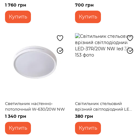
NW WH
1 760 грн
700 грн
Купить
Купить
Светильник настенно-
Світильник стельовий
потолочный W-630/20W NW
врізний світлодіодний LED-
37R/20W NW led
1 340 грн
380 грн
Купить
Купить