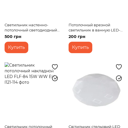
Светильник настенно-
Потолочный врезной
потолочный светодиодный
светильник в ванную LED-
накладной W-604/12W CW
36R/6W CW
500 грн
200 грн
Купить
Купить
Светильник потолочный
Cвітильник стельовий LED