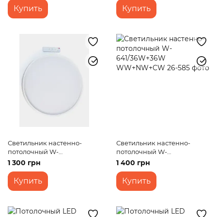
Купить
Купить
Светильник настенно-
Светильник настенно-
потолочный W-
потолочный W-
630/36W+36W WW+NW+CW
641/36W+36W WW+NW+CW
1 300 грн
1 400 грн
Купить
Купить