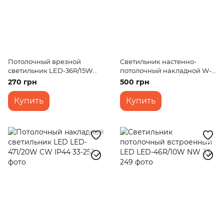
Потолочный врезной
Светильник настенно-
светильник LED-36R/15W
потолочный накладной W-
WW
556/2 E27
270 грн
500 грн
Купить
Купить