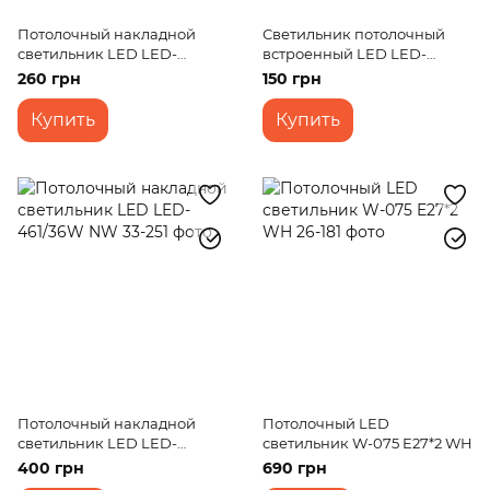
Потолочный накладной
Светильник потолочный
светильник LED LED-
встроенный LED LED-
471/20W CW IP44
46R/10W NW
260 грн
150 грн
Купить
Купить
Потолочный накладной
Потолочный LED
светильник LED LED-
светильник W-075 E27*2 WH
461/36W NW
400 грн
690 грн