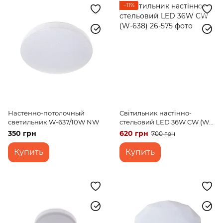
−11%
Настенно-потолочный
Світильник настінно-
светильник W-637/10W NW
стельовий LED 36W CW (W-
638)
350 грн
620 грн
700 грн
Купить
Купить