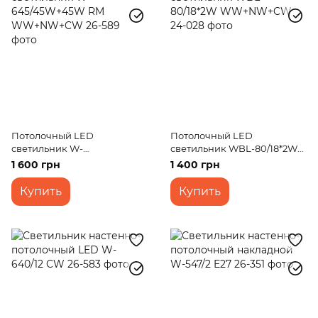
Потолочный LED
Потолочный LED
светильник W-
светильник WBL-80/18*2W
645/45W+45W RM
WW+NW+CW
1 600 грн
1 400 грн
WW+NW+CW
Купить
Купить