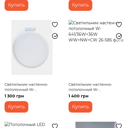
Купить
Купить
Светильник настенно-
Светильник настенно-
потолочный W-
потолочный W-
630/36W+36W WW+NW+CW
641/36W+36W WW+NW+CW
1 300 грн
1 400 грн
Купить
Купить