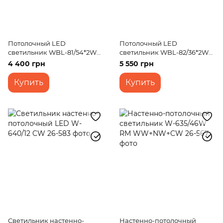
Потолочный LED
Потолочный LED
светильник WBL-81/54*2W
светильник WBL-82/36*2W
WW+NW+CW
WH WW+NW+CW
4 400 грн
5 550 грн
Купить
Купить
Светильник настенно-
Настенно-потолочный