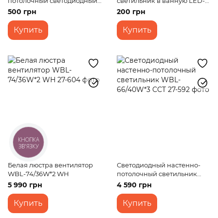
потолочный светодиодный
светильник в ванную LED-
накладной W-604/12W CW
36R/6W CW
500 грн
200 грн
Купить
Купить
КНОПКА
ЗВ'ЯЗКУ
Белая люстра вентилятор
Светодиодный настенно-
WBL-74/36W*2 WH
потолочный светильник
WBL-66/40W*3 CCT
5 990 грн
4 590 грн
Купить
Купить