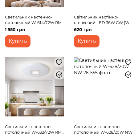
Светильник настенно-
Світильник настінно-
потолочный W-614/72W RM
стельовий LED 36W CW (W-
WW+CW+NW
639)
1 550 грн
620 грн
Купить
Купить
Светильник настенно-
Светильник настенно-
потолочный W-632/72W RM
потолочный W-628/20W NW
WW+NW+CW