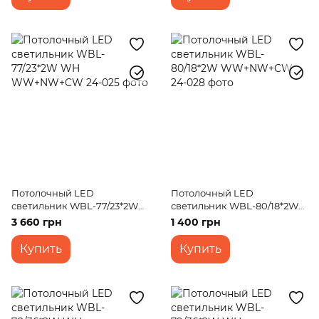
Потолочный LED
Потолочный LED
светильник WBL-77/23*2W
светильник WBL-80/18*2W
WH WW+NW+CW
WW+NW+CW
3 660 грн
1 400 грн
Купить
Купить