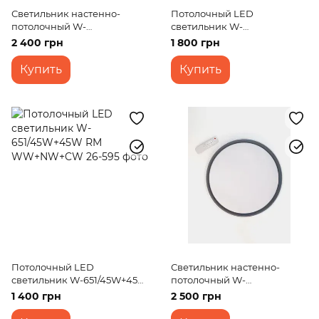
Светильник настенно-
Потолочный LED
потолочный W-
светильник W-
642/36W+36W WW+NW+CW
650/45W+45W RM
2 400 грн
1 800 грн
WW+NW+CW
Купить
Купить
Потолочный LED
Светильник настенно-
светильник W-651/45W+45W
потолочный W-
RM WW+NW+CW
643/27W+27W CCT+RGB
1 400 грн
2 500 грн
TUYA