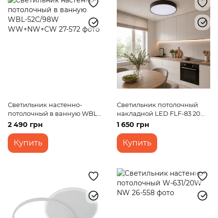
Светильник настенно-
Светильник потолочный
потолочный в ванную WBL-
накладной LED FLF-83 20W
52C/98W WW+NW+CW
WW BK
2 490 грн
1 650 грн
Купить
Купить