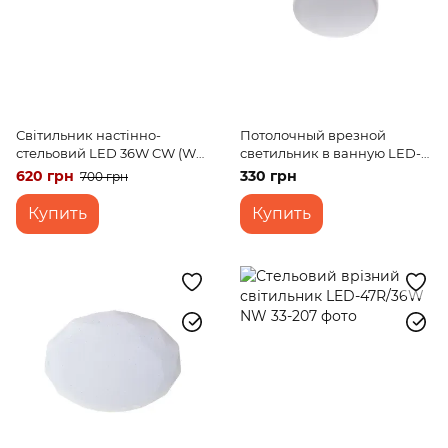
Світильник настінно-
Потолочный врезной
стельовий LED 36W CW (W-
светильник в ванную LED-
638)
47R/18W NW
620 грн
330 грн
700 грн
Купить
Купить