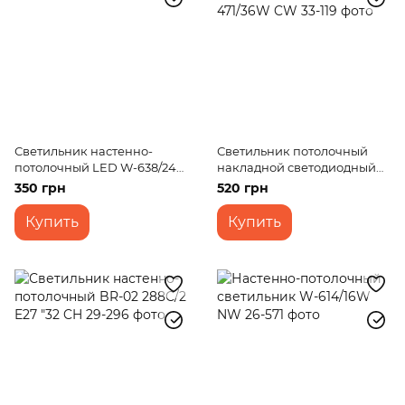
Светильник настенно-
Светильник потолочный
потолочный LED W-638/24
накладной светодиодный
CW
LED-471/36W CW
350 грн
520 грн
Купить
Купить