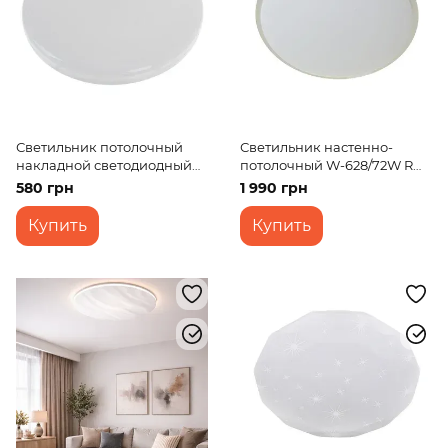
Светильник потолочный
Светильник настенно-
накладной светодиодный
потолочный W-628/72W RM
LED-471/50W CW
WW+NW+CW
580 грн
1 990 грн
Купить
Купить