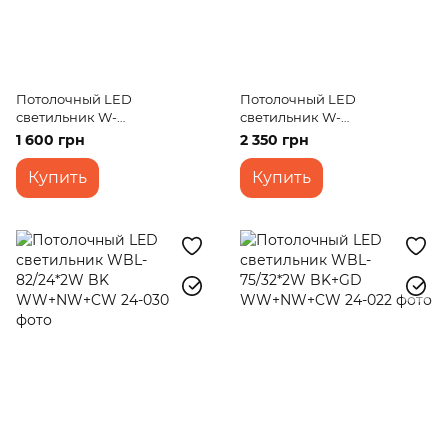
Потолочный LED
Потолочный LED
светильник W-
светильник W-
645/45W+45W RM
652/45W+45W RM
1 600 грн
2 350 грн
WW+NW+CW
WW+NW+CW
Купить
Купить