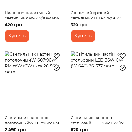
Настенно-потолочный
Стельовий врізний
светильник W-607/10W NW
світильник LED-47R/36W
NW
420 грн
320 грн
Купить
Купить
Светильник настенно-
Світильник настінно-
потолочныйW-607/96W RM
стельовий LED 36W CW (W-
WW+CW+NW
640)
2 490 грн
620 грн