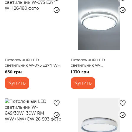
Потолочный LED
Потолочный LED
светильник W-075 E27*1 WH
светильник W-
647/30W+30W RM
650 грн
1 130 грн
WW+NW+CW
Купить
Купить