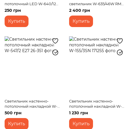
потолочный LED W-640/12
светильник W-635/46W RM
CW
WW+NW+CW
250 грн
2 400 грн
Купить
Купить
Светильник настенно-
Светильник настенно-
потолочный накладной W-
потолочный накладной W-
547/2 E27
155/3SN
500 грн
1 230 грн
Купить
Купить