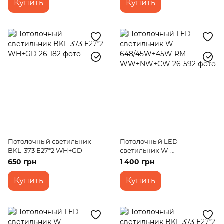
Купить
Купить
Потолочный светильник
Потолочный LED
BKL-373 E27*2 WH+GD
светильник W-
648/45W+45W RM
650 грн
1 400 грн
WW+NW+CW
Купить
Купить