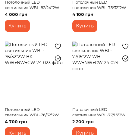
Потолочный LED
Потолочный LED
светильник WBL-82/24*2W
светильник WBL-75/32*2W
BK WW+NW+CW
BK+GD WW+NW+CW
4 000 грн
4 100 грн
Купить
Купить
Потолочный LED
Потолочный LED
светильник WBL-76/32*2W
светильник WBL-77/15*2W
BK WW+NW+CW
WH WW+NW+CW
4 700 грн
2 200 грн
Купить
Купить