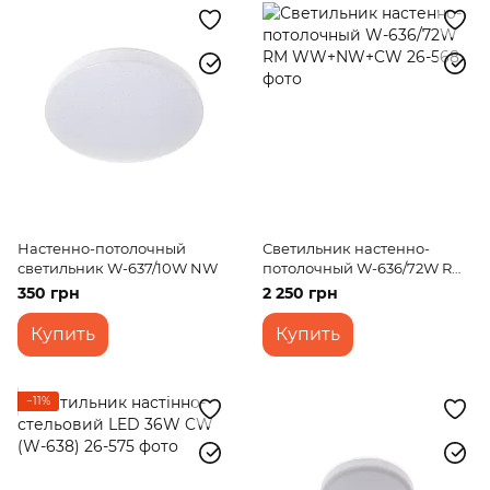
Настенно-потолочный
Светильник настенно-
светильник W-637/10W NW
потолочный W-636/72W RM
WW+NW+CW
350 грн
2 250 грн
Купить
Купить
−11%