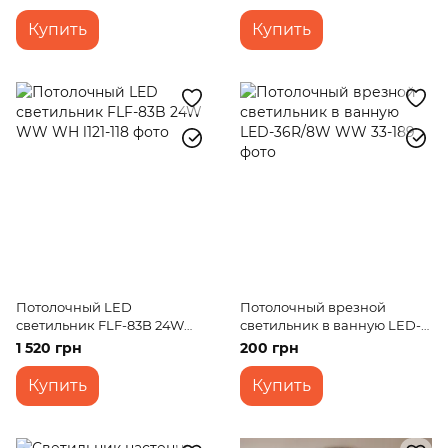
Купить
Купить
Потолочный LED
Потолочный врезной
светильник FLF-83B 24W
светильник в ванную LED-
WW WH
36R/8W WW
1 520 грн
200 грн
Купить
Купить