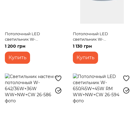
Потолочный LED
Потолочный LED
светильник W-
светильник W-
649/30W+30W RM
644/45W+45W RM
1 200 грн
1 130 грн
WW+NW+CW
WW+NW+CW
Купить
Купить