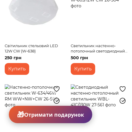
Cвітильник стельовий LED
Светильник настенно-
12W CW (W-638)
потолочный светодиодный
накладной W-603/12W CW
250 грн
500 грн
Купить
Купить
Отримати подарунок