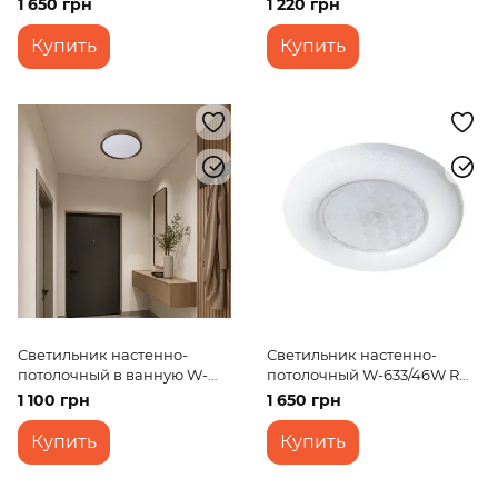
1 650 грн
1 220 грн
Купить
Купить
Светильник настенно-
Светильник настенно-
потолочный в ванную W-
потолочный W-633/46W RM
629/20W NW
WW+NW+CW
1 100 грн
1 650 грн
Купить
Купить