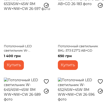
Потолочный LED
Потолочный светильник
светильник W-
BKL-373 E27*2 AB+GD
653/45W+45W RM
1 400 грн
650 грн
WW+NW+CW
Купить
Купить