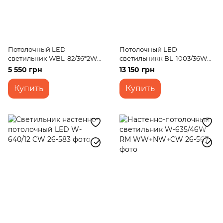
Потолочный LED
Потолочный LED
светильник WBL-82/36*2W
светильникк BL-1003/36W
WH WW+NW+CW
WW
5 550 грн
13 150 грн
Купить
Купить