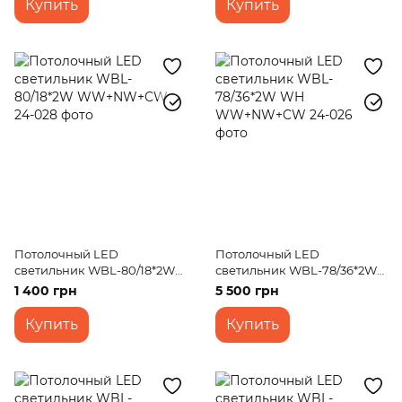
Купить
Купить
Потолочный LED
Потолочный LED
светильник WBL-80/18*2W
светильник WBL-78/36*2W
WW+NW+CW
WH WW+NW+CW
1 400 грн
5 500 грн
Купить
Купить