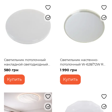
Светильник потолочный
Светильник настенно-
накладной светодиодный
потолочный W-628/72W RM
LED-471/50W CW
WW+NW+CW
580 грн
1 990 грн
Купить
Купить