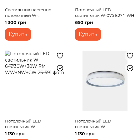
Светильник настенно-
Потолочный LED
потолочный W-
светильник W-075 E27*1 WH
630/36W+36W WW+NW+CW
1 300 грн
650 грн
Купить
Купить
Потолочный LED
Потолочный LED
светильник W-
светильник W-
647/30W+30W RM
644/45W+45W RM
1 130 грн
1 130 грн
WW+NW+CW
WW+NW+CW