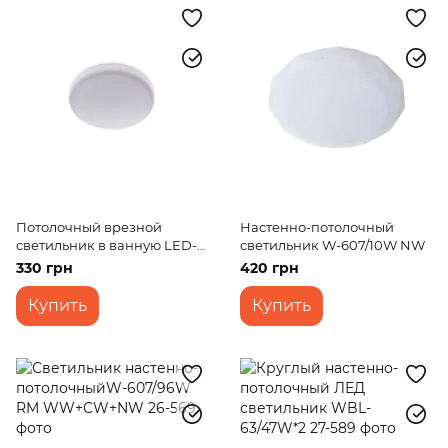
Потолочный врезной
Настенно-потолочный
светильник в ванную LED-
светильник W-607/10W NW
47R/18W NW
330 грн
420 грн
Купить
Купить