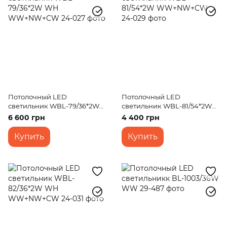
Потолочный LED
Потолочный LED
светильник WBL-79/36*2W
светильник WBL-81/54*2W
WH WW+NW+CW
WW+NW+CW
6 600 грн
4 400 грн
Купить
Купить