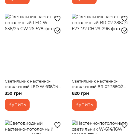
Светильник настенно-
Светильник настенно-
потолочный LED W-638/24
потолочный BR-02 288C/2
CW
E27 "32 CH
350 грн
620 грн
Купить
Купить