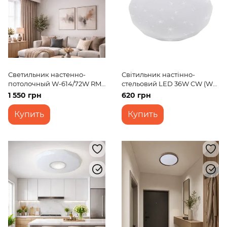
Светильник настенно-
Світильник настінно-
потолочный W-614/72W RM
стельовий LED 36W CW (W-
WW+CW+NW
639)
1 550 грн
620 грн
Купить
Купить