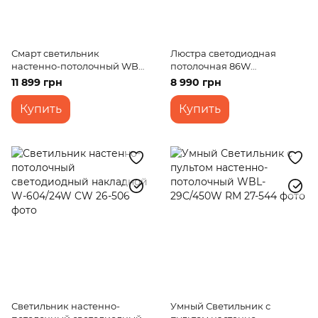
Смарт светильник
Люстра светодиодная
настенно-потолочный WBL-
потолочная 86W
30C/420W RM
WW+NW+CW BK (WBL-
11 899 грн
8 990 грн
59C/7)
Купить
Купить
Светильник настенно-
Умный Светильник с