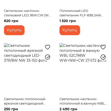
Світильник настінно-
Потолочный LED
стельовий LED 36W CW (W-
светильник FLF-83B 24W
640)
WW WH
620 грн
1 520 грн
Купить
Купить
Светильник потолочный
Светильник настенно-
врезной светодиодный
потолочный в ванную WBL-
LED-37R/8W NW
52C/98W WW+NW+CW
250 грн
2 490 грн