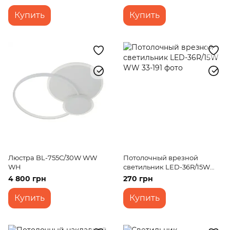
Купить
Купить
Люстра BL-755С/30W WW
Потолочный врезной
WH
светильник LED-36R/15W
WW
4 800 грн
270 грн
Купить
Купить