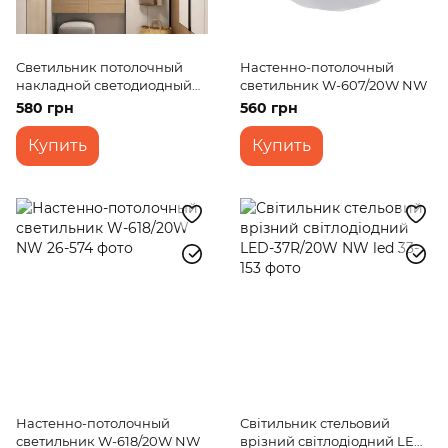
Светильник потолочный
Настенно-потолочный
накладной светодиодный
светильник W-607/20W NW
LED-471/50W NW
580 грн
560 грн
Купить
Купить
Настенно-потолочный
Світильник стельовий
светильник W-618/20W NW
врізний світлодіодний LED-