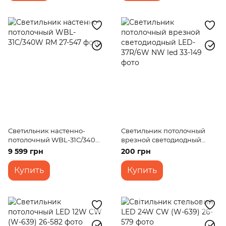
Светильник настенно-
Светильник потолочный
потолочный WBL-31C/340W
врезной светодиодный
RM
LED-37R/6W NW led
9 599 грн
200 грн
Купить
Купить