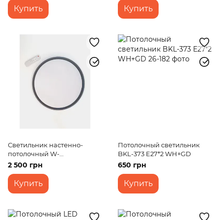
Купить
Купить
Светильник настенно-
Потолочный светильник
потолочный W-
BKL-373 E27*2 WH+GD
643/27W+27W CCT+RGB
2 500 грн
650 грн
TUYA
Купить
Купить