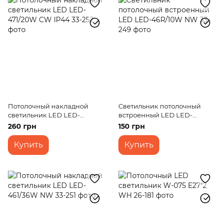
Потолочный накладной
Светильник потолочный
светильник LED LED-
встроенный LED LED-
471/20W CW IP44
46R/10W NW
260 грн
150 грн
Купить
Купить