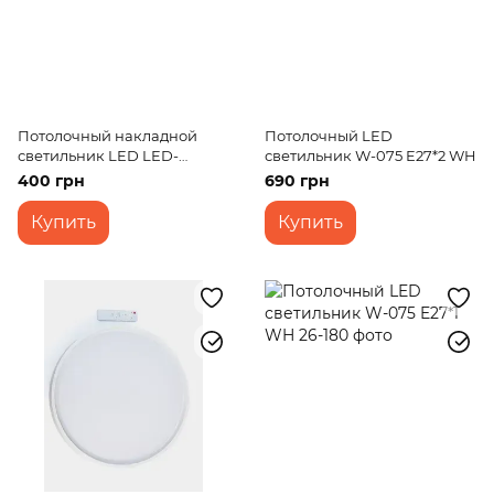
Потолочный накладной
Потолочный LED
светильник LED LED-
светильник W-075 E27*2 WH
461/36W NW
400 грн
690 грн
Купить
Купить