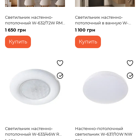
Светильник настенно-
Светильник настенно-
потолочный W-632/72W RM
потолочный в ванную W-
WW+NW+CW
629/20W NW
1 650 грн
1 100 грн
Купить
Купить
Светильник настенно-
Настенно-потолочный
потолочный W-633/46W RM
светильник W-637/10W NW
WW+NW+CW