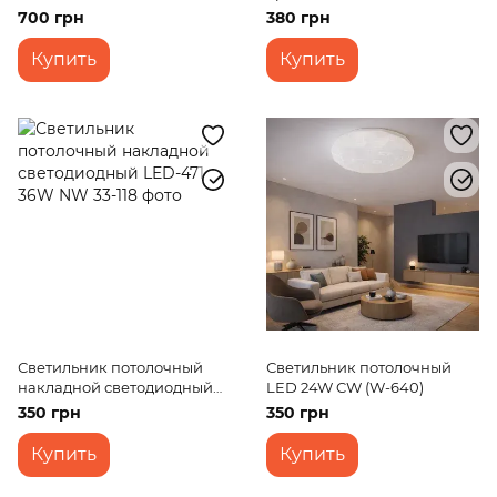
37R/20W NW led
700 грн
380 грн
Купить
Купить
Светильник потолочный
Светильник потолочный
накладной светодиодный
LED 24W CW (W-640)
LED-471 36W NW
350 грн
350 грн
Купить
Купить