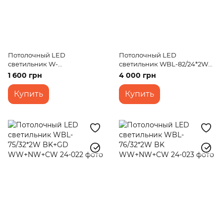
Потолочный LED
Потолочный LED
светильник W-
светильник WBL-82/24*2W
645/45W+45W RM
BK WW+NW+CW
1 600 грн
4 000 грн
WW+NW+CW
Купить
Купить