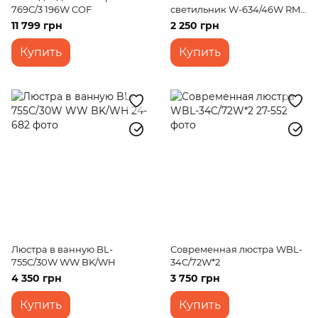
769C/3 196W COF
светильник W-634/46W RM
WW+NW+CW
11 799 грн
2 250 грн
Купить
Купить
Люстра в ванную BL-
Современная люстра WBL-
755С/30W WW BK/WH
34C/72W*2
4 350 грн
3 750 грн
Купить
Купить