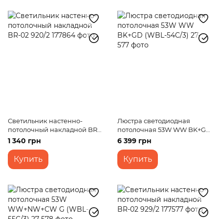
Светильник настенно-
Люстра светодиодная
потолочный накладной BR-
потолочная 53W WW BK+GD
02 920/2
(WBL-54C/3)
1 340 грн
6 399 грн
Купить
Купить