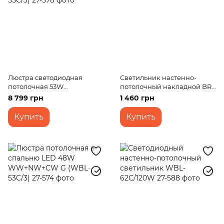
Люстра светодиодная
Светильник настенно-
потолочная 53W
потолочный накладной BR-
WW+NW+CW G (WBL-55C/3)
02 929/2
8 799 грн
1 460 грн
Купить
Купить