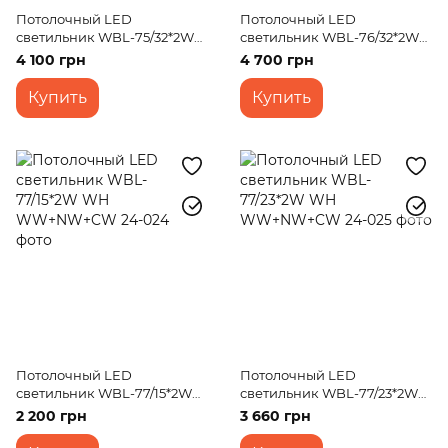
Потолочный LED
Потолочный LED
светильник WBL-75/32*2W
светильник WBL-76/32*2W
BK+GD WW+NW+CW
BK WW+NW+CW
4 100 грн
4 700 грн
Купить
Купить
Потолочный LED
Потолочный LED
светильник WBL-77/15*2W
светильник WBL-77/23*2W
WH WW+NW+CW
WH WW+NW+CW
2 200 грн
3 660 грн