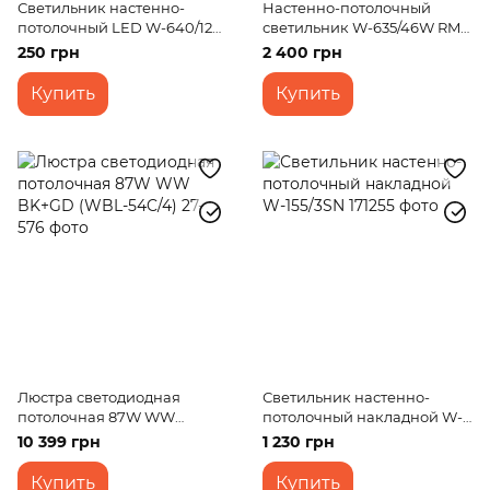
Светильник настенно-
Настенно-потолочный
потолочный LED W-640/12
светильник W-635/46W RM
CW
WW+NW+CW
250 грн
2 400 грн
Купить
Купить
Люстра светодиодная
Светильник настенно-
потолочная 87W WW
потолочный накладной W-
BK+GD (WBL-54C/4)
155/3SN
10 399 грн
1 230 грн
Купить
Купить