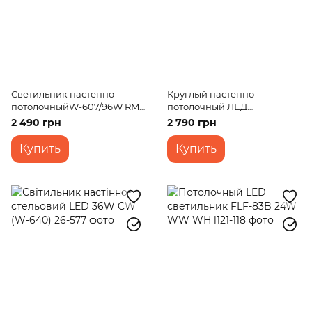
Светильник настенно-
Круглый настенно-
потолочныйW-607/96W RM
потолочный ЛЕД
WW+CW+NW
светильник WBL-63/47W*2
2 490 грн
2 790 грн
Купить
Купить