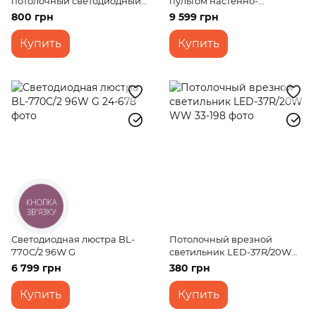
потолочный светодиодный
пультом настенно-
накладной W-604/24W CW
потолочный WBL-29C/450W
800 грн
9 599 грн
RM
Купить
Купить
КНОПКА
ЗВ'ЯЗКУ
Светодиодная люстра BL-
Потолочный врезной
770C/2 96W G
светильник LED-37R/20W
WW
6 799 грн
380 грн
Купить
Купить