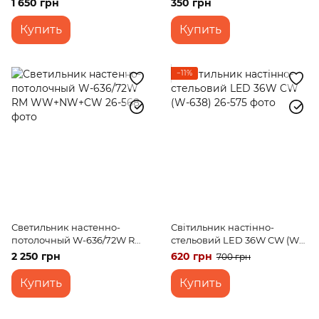
1 650 грн
350 грн
Купить
Купить
−11%
Светильник настенно-
Світильник настінно-
потолочный W-636/72W RM
стельовий LED 36W CW (W-
WW+NW+CW
638)
2 250 грн
620 грн
700 грн
Купить
Купить