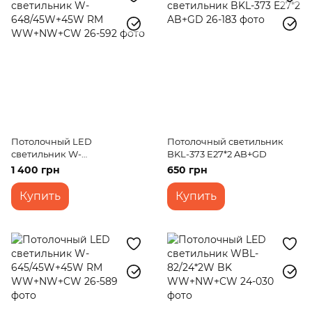
Потолочный LED
Потолочный светильник
светильник W-
BKL-373 E27*2 AB+GD
648/45W+45W RM
1 400 грн
650 грн
WW+NW+CW
Купить
Купить