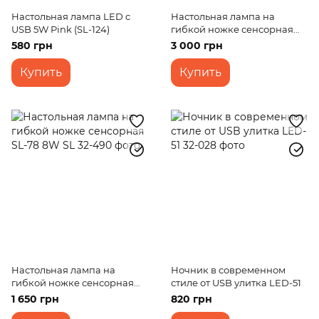
Настольная лампа LED c
Настольная лампа на
USB 5W Pink (SL-124)
гибкой ножке сенсорная
SL-76 10W BK
580 грн
3 000 грн
Купить
Купить
Настольная лампа на
Ночник в современном
гибкой ножке сенсорная
стиле от USB улитка LED-51
SL-78 8W SL
1 650 грн
820 грн