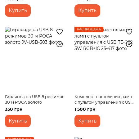
Купить
Купить
РАСПРОДАЖА
Гирлянда на USB 8 режимов
Комплект настольных ламп
30 м РОСА золото
с пультом управления c USB
TE-062 5W RGB+IC
350 грн
1 500 грн
Купить
Купить