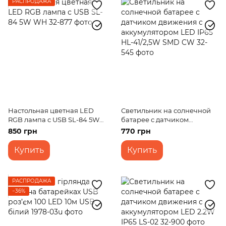
РАСПРОДАЖА
Настольная цветная LED
Светильник на солнечной
RGB лампа с USB SL-84 5W
батарее с датчиком
WH
движения с аккумулятором
850 грн
770 грн
LED IP65 HL-41/2,5W SMD
CW
Купить
Купить
РАСПРОДАЖА
−36%