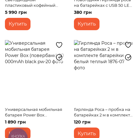
пластиковый кофейный
на батарейках c USB 50 LED
стол RGB на аккумуляторе
5м мультицветная
5 990 грн
380 грн
Купить
Купить
Универсальная мобильная
Гирлянда Роса – пробка на
батарея Power Box
батарейках 2 м в комплекте
(повербанк) 20 000mAh
батарейки белый теплый
1 890 грн
120 грн
black
Купить
Купить
КНОПКА