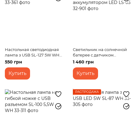
Настольная светодиодная
Светильник на солнечной
лампа з USB SL-127 5W WH
батерее с датчиком
CCT
движения с аккумулятором
550 грн
1 460 грн
LED LS-03
Купить
Купить
РАСПРОДАЖА