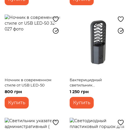
Ночник в современном
Бактерицидный
стиле от USB LED-50
светильник
аккумуляторный FLF-
800 грн
1 250 грн
49/2,5W BK USB
Купить
Купить