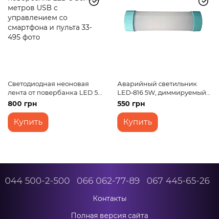
Светодиодная неоновая
Аварийный светильник
лента от повербанка LED 5
LED‑816 5W, диммируемый,
вольт 5 метров USB с
с аккумулятором, USB,
800 грн
550 грн
управлением со смартфона
Type‑C, от повербанка
и пульта
Купить
Купить
044 500-2-500
066 062-77-89
067 445-65-26
Контакты
Полная версия сайта