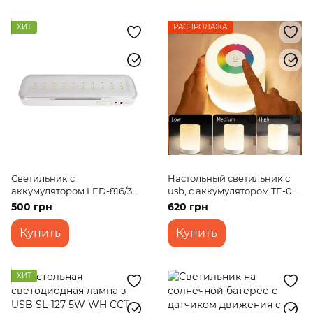
ХИТ
РАСПРОДАЖА
Светильник с
Настольный светильник с
аккумулятором LED-816/3W
usb, с аккумулятором TE-061
DC
RGB+3000K USB
500 грн
620 грн
Купить
Купить
ХИТ