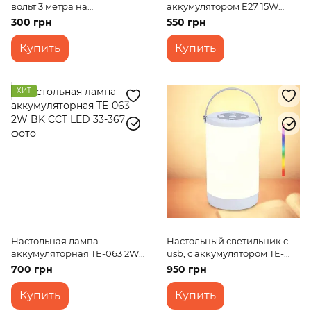
вольт 3 метра на
аккумулятором E27 15W
батарейках с датчиком
(LED-814) 220V
300 грн
550 грн
движения, SMD 2835
нейтральный свет
Купить
Купить
ХИТ
Настольная лампа
Настольный светильник c
аккумуляторная TE-063 2W
usb, с аккумулятором TE-
BK CCT LED
060 RGB+3000K+IC USB
700 грн
950 грн
Купить
Купить