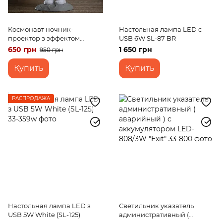
Космонавт ночник-
Настольная лампа LED с
проектор з эффектом
USB 6W SL-87 BR
звездного неба белый цвет
650 грн
1 650 грн
950 грн
з USB
Купить
Купить
РАСПРОДАЖА
Настольная лампа LED з
Светильник указатель
USB 5W White (SL-125)
административный (