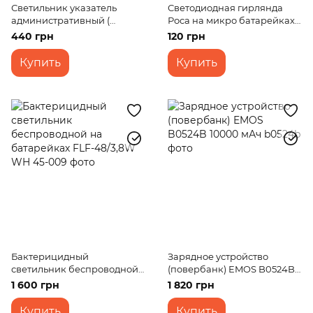
Светильник указатель
Светодиодная гирлянда
административный (
Роса на микро батарейках
аварийный ) с
30LED 3м теплый белый
440 грн
120 грн
аккумулятором LED-807/3W
"Exit"
Купить
Купить
Бактерицидный
Зарядное устройство
светильник беспроводной
(повербанк) EMOS B0524B
на батарейках FLF-48/3,8W
10000 мАч
1 600 грн
1 820 грн
WH
Купить
Купить