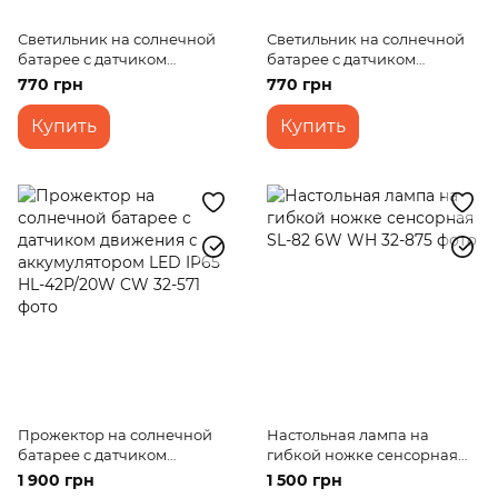
Светильник на солнечной
Светильник на солнечной
батарее с датчиком
батарее с датчиком
движения с аккумулятором
движения с аккумулятором
770 грн
770 грн
LED IP65 HL-40/2W SMD CW
LED 1.5W IP65 LS-04;
Освітлення /Світильники
Купить
Купить
різні/Світильники на
акумуляторах
Прожектор на солнечной
Настольная лампа на
батарее с датчиком
гибкой ножке сенсорная
движения с аккумулятором
SL-82 6W WH
1 900 грн
1 500 грн
LED IP65 HL-42P/20W CW