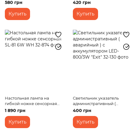
аварийный ) с
580 грн
420 грн
аккумулятором LED-808/3W
"Exit"
Купить
Купить
Настольная лампа на
Светильник указатель
гибкой ножке сенсорная
административный (
SL-81 6W WH
аварийный ) с
1 890 грн
400 грн
аккумулятором LED-800/3W
"Exit"
Купить
Купить