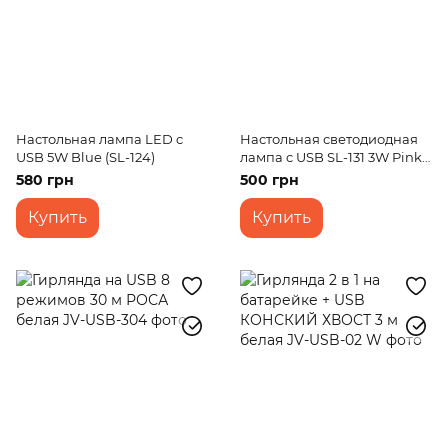
Настольная лампа LED c
Настольная светодиодная
USB 5W Blue (SL-124)
лампа c USB SL-131 3W Pink
CCT makeup
580 грн
500 грн
Купить
Купить