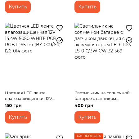
Купить
Купить
Цветная LED лента
Светильник на солнечной
влагозащищенная 12V
батарее с датчиком
14.4W 5050 WHITE PCB RGB
движения с аккумулятором
150 грн
400 грн
IP65 1m (BY-009/60)
LED IP65 LS-010/3W CW
Купить
Купить
РАСПРОДАЖА