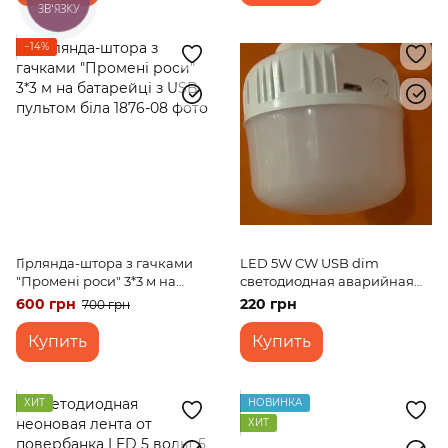
ЗВ'ЯЗКУ
−14%
Гірлянда-штора з гачками
LED 5W CW USB dim
"Промені роси" 3*3 м на
светодиодная аварийная
батарейці з USB пультом
лампа
600 грн
220 грн
700 грн
біла
Купить
Купить
ХИТ
НОВИНКА
ХИТ