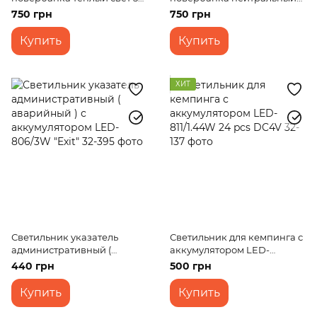
USB WW 5 м
свет 5V USB NW 5 м
750 грн
750 грн
Купить
Купить
ХИТ
Светильник указатель
Светильник для кемпинга с
административный (
аккумулятором LED-
аварийный ) с
811/1.44W 24 pcs DC4V
440 грн
500 грн
аккумулятором LED-806/3W
"Exit"
Купить
Купить