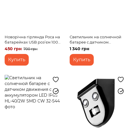
Новорічна гірлянда Роса на
Светильник на солнечной
батарейках USB роз’єм 100
батарее с датчиком
LED 10м USB білий
движения с аккумулятором
450 грн
1 340 грн
700 грн
LED 2.2W IP65 LS-02
Купить
Купить