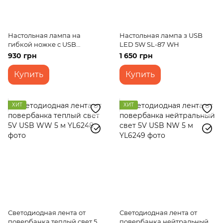
Настольная лампа на
Настольная лампа з USB
гибкой ножке с USB
LED 5W SL-87 WH
разъемом SL-100 5,5W WH
930 грн
1 650 грн
Купить
Купить
ХИТ
ХИТ
Светодиодная лента от
Светодиодная лента от
повербанка теплый свет 5V
повербанка нейтральный