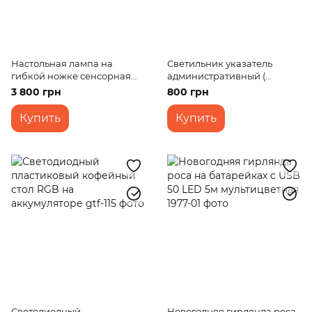
Настольная лампа на
Светильник указатель
гибкой ножке сенсорная
административный (
SL-57 9W
аварийный ) на
3 800 грн
800 грн
аккумуляторе EM/751
Купить
Купить
Светодиодный
Новогодняя гирлянда роса