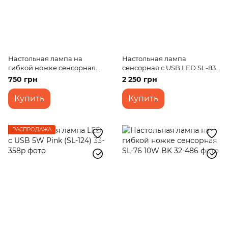
Настольная лампа на
Настольная лампа
гибкой ножке сенсорная
сенсорная с USB LED SL-83
SL-104 5W WH c USB
8W BK
750 грн
2 250 грн
Купить
Купить
РАСПРОДАЖА