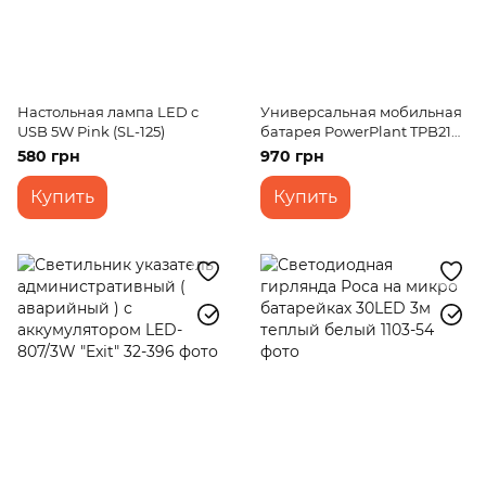
Настольная лампа LED c
Универсальная мобильная
USB 5W Pink (SL-125)
батарея PowerPlant TPB21
10000mAh
580 грн
970 грн
Купить
Купить