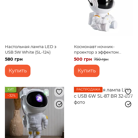
Настольная лампа LED з
Космонавт ночник-
USB 5W White (SL-124)
проектор з эффектом
звездного неба белый цвет
580 грн
500 грн
750 грн
Купить
Купить
ХИТ
РАСПРОДАЖА
−32%